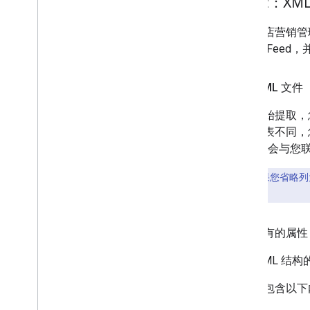
方法 2：XML
对于酒店营销管
宿列表 Feed
创建 XML 文件
对于初始提取，
酒店列表不同，
Google 会与
要点
：
如果您省略列
索结果中。
民宿特有的属性
常规 XML 结
如果未包含以下