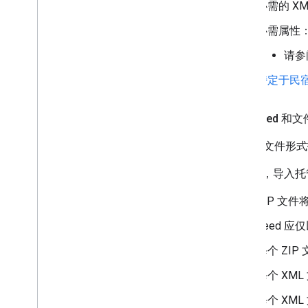
必需的 X
必需属性
请参
特定于民宿
房源 Feed 和
以 ZIP 文件
请注意，导入托
ZIP 文件将
Feed 应
每个 ZI
每个 XM
每个 XML