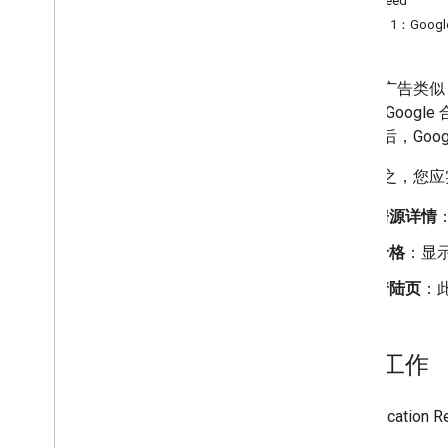
价格 Feed
方法 1：Goog
与酒店广告类似
直接与 Goog
得批准后，Goo
总而言之，您应
房源详情
价格
：显
着陆页
：
准备工作
在与 Vacatio