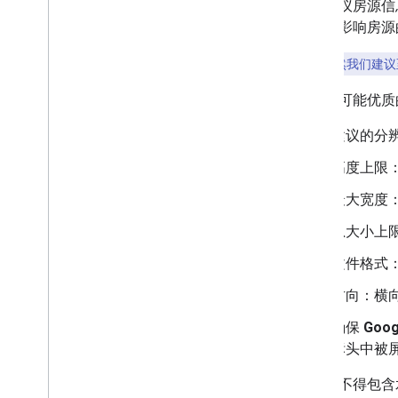
我们建议房源信息
可能会影响房源
要点
：
虽然我们建议
使用尽可能优质
建议的分辨率
高度上限：
最大宽度：
总大小上限
文件格式：J
方向：横
确保
Goog
标头中被
图片中不得包含