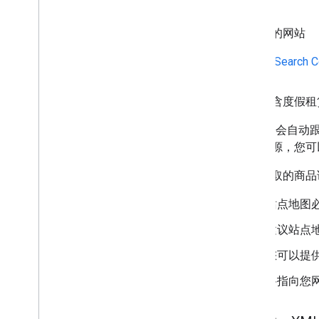
标记您的网站
请按照
Search 
创建包含度假租
Google 会
这些房源，您可
对于抓取的商品
站点地图
建议站点
您可以提
将指向您网