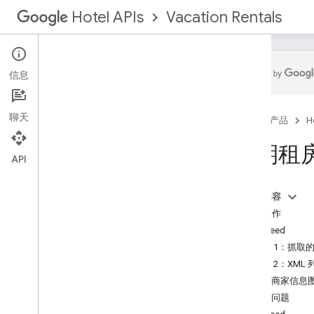
Vacation Rentals
Hotel APIs
信息
假期租房
聊天
首页
产品
H
属性
ARI 示例
假期租
API
本页内容
准备工作
房源 Feed
方法 1：抓取的
方法 2：XML 列
房源商家信息
常见问题