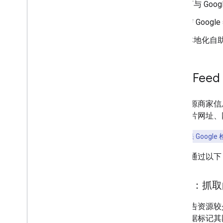
可与 Go
与 Goo
本地化自
房源 Feed
民宿房源商家信息
置、图片网址、
要点
：
如果 Goog
您可以通过以下
方法 1：抓取
对于广告资源较
构化数据标记其网