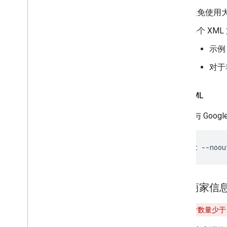
避免使用大
每个 XM
示例
对于
测试 XML
如需在与 Goo
xmllint --noou
房源商家信
警告
：
图片数量少于 