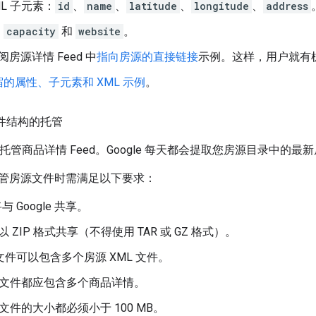
ML 子元素：
id
、
name
、
latitude
、
longitude
、
address
：
capacity
和
website
。
阅房源详情 Feed 中
指向房源的直接链接
示例。这样，用户就有
的属性、子元素和 XML 示例
。
文件结构的托管
形式托管商品详情 Feed。Google 每天都会提取您房源目录中的最
管房源文件时需满足以下要求：
与 Google 共享。
仅以 ZIP 格式共享（不得使用 TAR 或 GZ 格式）。
P 文件可以包含多个房源 XML 文件。
L 文件都应包含多个商品详情。
 文件的大小都必须小于 100 MB。