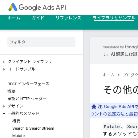
Ads API
ホーム
ガイド
リファレンス
ライブラリとサンプル
す。AI 翻訳に
クライアント ライブラリ
コードサンプル
ホーム
プロダ
REST インターフェース
その他
概要
承認と HTTP ヘッダー
デザイン
注:
Google Ads
一般的なメソッド
ウントの設定方法と最初の
概要
Mutate
、
Sea
Search & Search
Stream
するメソッドも
Mutate