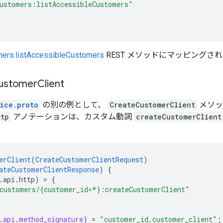
ustomers:listAccessibleCustomers"
ers.listAccessibleCustomers
REST メソッドにマッピングさ
ustomer
Client
vice.proto
の別の例として、
CreateCustomerClient
メソッ
ttp
アノテーションは、カスタム動詞
createCustomerClient
erClient
(
CreateCustomerClientRequest
)
ateCustomerClientResponse
)
{
.api.http)
=
{
customers/{customer_id=*}:createCustomerClient"
.
api
.
method_signature
)
=
"customer_id,customer_client"
;