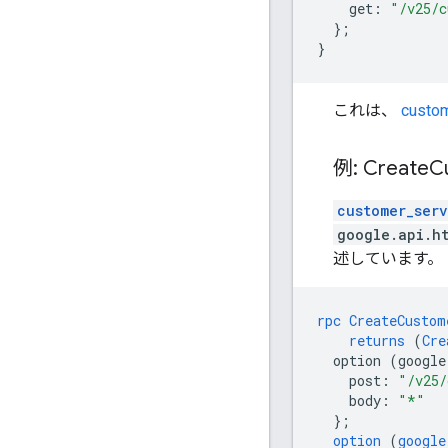
get
:
"/v25/c
}
;
}
これは、
custom
例: Create
C
customer_ser
google.api.h
述しています。
rpc
CreateCustom
returns
(
Cre
option
(google
post
:
"/v25/
body
:
"*"
}
;
option
(
google