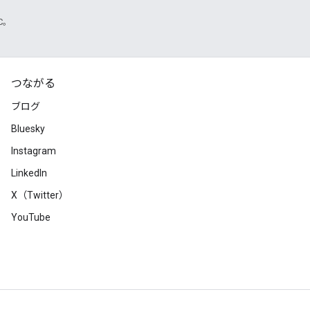
TC。
つながる
ブログ
Bluesky
Instagram
LinkedIn
X（Twitter）
YouTube