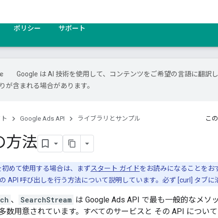
ポリシー
サポート
Google は AI 技術を使用して、コンテンツをご希望の言語に翻訳
は誤りが含まれる場合があります。
クト
Google Ads API
ライブラリとサンプル
この
の方法
 API を初めて使用する場合は、まず
スタート ガイド
をお読みになることをお
 API 呼び出しを行う方法について説明しています。必ず [curl] タ
rch
、
SearchStream
は Google Ads API で最も一般的
多数用意されています。すべてのサービスと その API につい