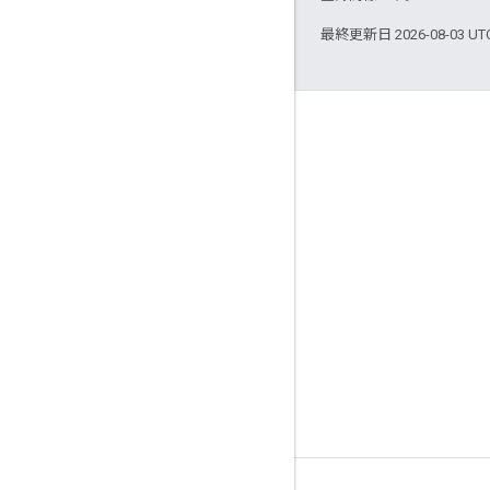
最終更新日 2026-08-03 U
つながる
Google Developer Program
Google Developer Groups
Google Developer Experts
Accelerators
Google Cloud & NVIDIA