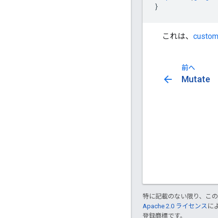
}
これは、
custom
前へ
arrow_back
Mutate
特に記載のない限り、こ
Apache 2.0 ライセンス
に
登録商標です。