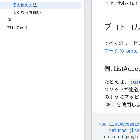
ト
で説明されて
その他の方法
よくある間違い
例
プロトコル 
試してみる
すべてのサービス
ケージの .prot
例: List
Acces
たとえば、
cus
メソッドが定義
のようにマッピ
GET
を使用し
rpc
ListAccessib
returns
(
Lis
option
(google