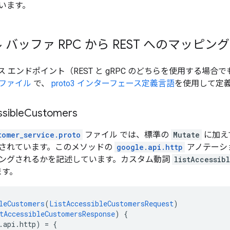
います。
バッファ RPC から REST へのマッピング
 エンドポイント（REST と gRPC のどちらを使用する場合
o ファイル
で、
proto3 インターフェース定義言語
を使用して定
sible
Customers
tomer_service.proto
ファイル では、標準の
Mutate
に加え
されています。このメソッドの
google.api.http
アノテーショ
ングされるかを記述しています。カスタム動詞
listAccessib
ます。
leCustomers
(
ListAccessibleCustomersRequest
)
tAccessibleCustomersResponse
)
{
.api.http)
=
{