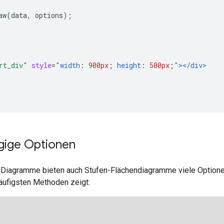
aw
(
data
,
 options
);
rt_div"
style
=
"
width
:
900px
;
height
:
500px
;
"
></div>
ngige Optionen
-Diagramme bieten auch Stufen-Flächendiagramme viele Option
häufigsten Methoden zeigt: