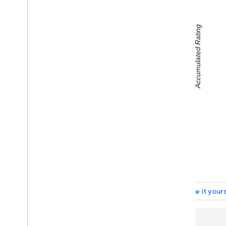
Organigramme
Kreisdiagramme
Sankey-Diagramme
Streudiagramme
Stufen-Flächendiagramme
Tabellendiagramme
Zeitplan
Strukturkarten
Trendlinien
Vega
Chart
Wasserfalldiagramme
Wortbäume
Verschiedene Beispiele
Diagramme zeichnen
Einführung
Chart
.
draw(
)
Diagramm-Wrapper
Interaktivität hinzufügen
<html>