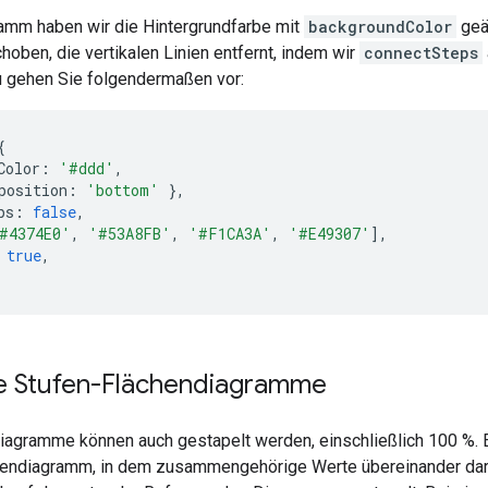
amm haben wir die Hintergrundfarbe mit
backgroundColor
geä
hoben, die vertikalen Linien entfernt, indem wir
connectSteps
 gehen Sie folgendermaßen vor:
{
Color
:
'#ddd'
,
position
:
'bottom'
},
ps
:
false
,
#4374E0'
,
'#53A8FB'
,
'#F1CA3A'
,
'#E49307'
],
true
,
e Stufen-Flächendiagramme
iagramme können auch gestapelt werden, einschließlich 100 %. 
hendiagramm, in dem zusammengehörige Werte übereinander darg