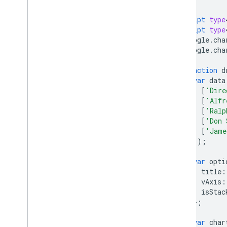
Tabellen mit Diagrammen verwenden
<head>
PNG-Dateien drucken
<script
type
<script
type
      google
.
cha
Erweiterte Nutzung
      google
.
cha
Diagramme anpassen
Achsenoptionen
function
 d
So erstellen Sie einen neuen
var
 data
Diagrammtyp
[
'Dire
Fadenkreuz
[
'Alfr
[
'Ralp
Formatierer
[
'Don 
Zeilen
[
'Jame
Overlays
]);
Punkte
Kurzinfos
var
 opti
          title
:
Entwicklungstools
          vAxis
:
          isStac
Mit Diagrammen interagieren
};
Ereignisse
Animation
var
 char