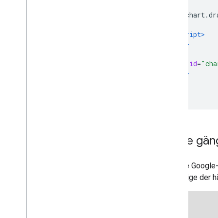
Steuerelemente und Dashboards
        chart
.
dr
Symbolleisten
}
Diagramm-Editor
</script>
</head>
Diagrammdaten
<body>
<div
id
=
"cha
Data
Tables und Data
Views
</body>
Datenrollen
</html>
Datum und Uhrzeit
Datenbank verbinden
Diagrammdaten aus anderen Quellen
aufnehmen
Daten aus Google Tabellen aufnehmen
Einige gä
Neue Datenquelle implementieren
Wie alle Google
das einige der 