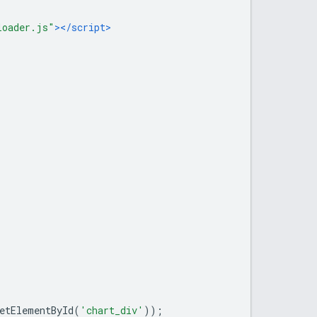
loader.js"
></script>
etElementById
(
'chart_div'
));