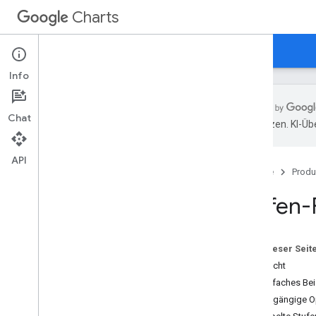
Charts
Startseite
Leitfäden
Referenz
Support
Info
Chat
übersetzen. KI-Üb
Übersicht
API
Startseite
Produ
Hallo
,
Kurzanleitung
Stufen
Charts Library laden
Daten vorbereiten
Diagramm anpassen
Auf dieser Seit
Diagramm zeichnen
Übersicht
Mehrere Diagramme zeichnen
Ein einfaches Bei
Einige gängige O
Diagrammtypen