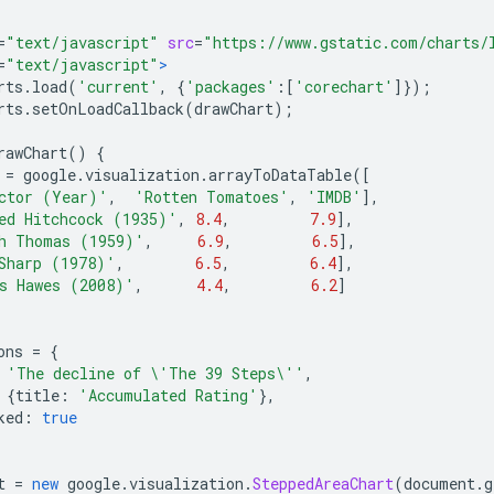
=
"text/javascript"
src
=
"https://www.gstatic.com/charts/
=
"text/javascript"
>
rts
.
load
(
'current'
,
{
'packages'
:[
'corechart'
]});
rts
.
setOnLoadCallback
(
drawChart
);
rawChart
()
{
 
=
 google
.
visualization
.
arrayToDataTable
([
ctor (Year)'
,
'Rotten Tomatoes'
,
'IMDB'
],
ed Hitchcock (1935)'
,
8.4
,
7.9
],
h Thomas (1959)'
,
6.9
,
6.5
],
Sharp (1978)'
,
6.5
,
6.4
],
s Hawes (2008)'
,
4.4
,
6.2
]
ons 
=
{
'The decline of \'The 39 Steps\''
,
{
title
:
'Accumulated Rating'
},
ked
:
true
t 
=
new
 google
.
visualization
.
SteppedAreaChart
(
document
.
g