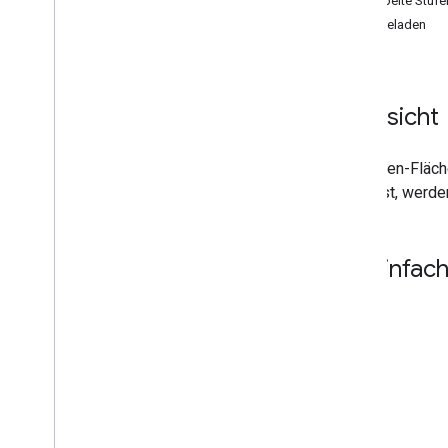
Gestapelte Stuf
Diagrammgalerie
Wird geladen
Anmerkungsdiagramme
Flächendiagramme
Balkendiagramme
Übersicht
Blasendiagramme
Kalenderdiagramme
Kerzendiagramme
Ein Stufen-Fläc
Säulendiagramme
bewegst, werden
Kombinationsdiagramme
Diff-Diagramme
Ringdiagramme
Ein einfac
Gantt-Charts
Tachometerdiagramme
Geo-Diagramme
Histogramme
Intervalle
Liniendiagramme
Maps