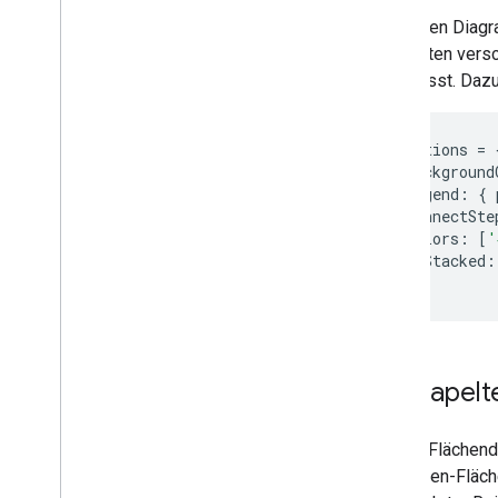
Im obigen Diagr
nach unten versc
angepasst. Dazu
var
 options 
=
      background
      legend
:
{
 
      connectSte
      colors
:
[
'
      isStacked
:
};
Gestapelt
Stufen-Flächend
ein Stufen-Fläc