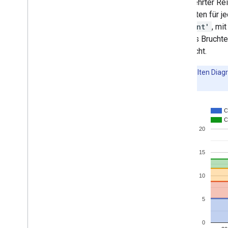
umgekehrter Rei
Elementen für j
'percent'
, mi
Wert als Bruchte
entspricht.
Im gestapelten Diagr
angegeben.