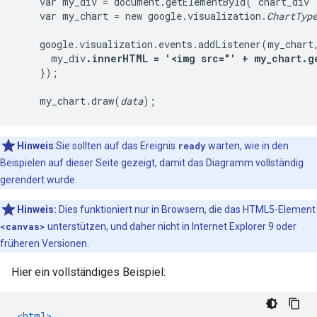
    var my_div = document.getElementById('chart_div')
    var my_chart = new google.visualization.
ChartTyp
    google.visualization.events.addListener(my_chart,
      my_div
.innerHTML = '<img src="' + my_chart.g
    });

    my_chart.draw(
data
Hinweis
:Sie sollten auf das Ereignis
ready
warten, wie in den
Beispielen auf dieser Seite gezeigt, damit das Diagramm vollständig
gerendert wurde.
Hinweis:
Dies funktioniert nur in Browsern, die das HTML5-Element
<canvas>
unterstützen, und daher nicht in Internet Explorer 9 oder
früheren Versionen.
Hier ein vollständiges Beispiel:
<html>