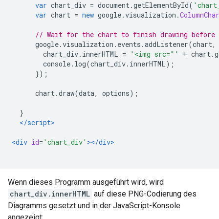
var
 chart_div 
=
 document
.
getElementById
(
'chart
var
 chart 
=
new
 google
.
visualization
.
ColumnCha
// Wait for the chart to finish drawing before
      google
.
visualization
.
events
.
addListener
(
chart
,
        chart_div
.
innerHTML 
=
'<img src="'
+
 chart
.
g
        console
.
log
(
chart_div
.
innerHTML
);
});
      chart
.
draw
(
data
,
 options
);
}
</script>
<div
id
=
'chart_div'
></div>
Wenn dieses Programm ausgeführt wird, wird
chart_div.innerHTML
auf diese PNG-Codierung des
Diagramms gesetzt und in der JavaScript-Konsole
angezeigt: