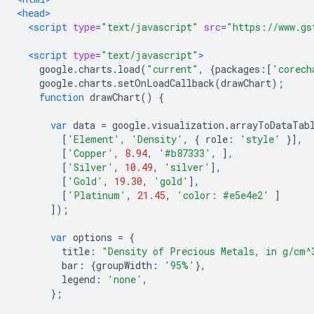
<head>
<script
type
=
"text/javascript"
src
=
"https://www.gs
<script
type
=
"text/javascript"
>
    google
.
charts
.
load
(
"current"
,
{
packages
:[
'corech
    google
.
charts
.
setOnLoadCallback
(
drawChart
);
function
 drawChart
()
{
var
 data 
=
 google
.
visualization
.
arrayToDataTab
[
'Element'
,
'Density'
,
{
 role
:
'style'
}],
[
'Copper'
,
8.94
,
'#b87333'
,
],
[
'Silver'
,
10.49
,
'silver'
],
[
'Gold'
,
19.30
,
'gold'
],
[
'Platinum'
,
21.45
,
'color: #e5e4e2'
]
]);
var
 options 
=
{
        title
:
"Density of Precious Metals, in g/cm^
        bar
:
{
groupWidth
:
'95%'
},
        legend
:
'none'
,
};