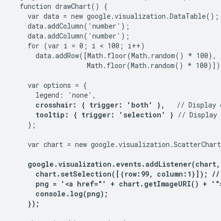
  function drawChart() {

    var data = new google.visualization.DataTable();

    data.addColumn('number');

    data.addColumn('number');

    for (var i = 0; i < 100; i++)

      data.addRow([Math.floor(Math.random() * 100),

                   Math.floor(Math.random() * 100)]);
    var options = {

      legend: 'none',

crosshair: { trigger: 'both' },
   // Display 
tooltip: { trigger: 'selection' }
 // Display 
    };

    var chart = new google.visualization.ScatterChar
google.visualization.events.addListener(chart,
      chart.setSelection([{row:99, column:1}]); //
      png = '<a href="' + chart.getImageURI() + '">
      console.log(png);

    });