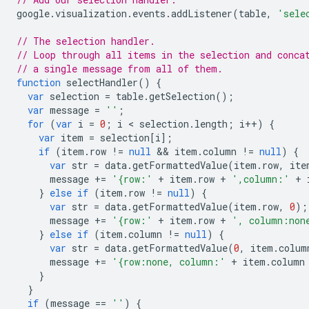
google
.
visualization
.
events
.
addListener
(
table
,
'sele
// The selection handler.
// Loop through all items in the selection and conca
// a single message from all of them.
function
 selectHandler
()
{
var
 selection 
=
 table
.
getSelection
();
var
 message 
=
''
;
for
(
var
 i 
=
0
;
 i 
<
 selection
.
length
;
 i
++)
{
var
 item 
=
 selection
[
i
];
if
(
item
.
row 
!=
null
&&
 item
.
column 
!=
null
)
{
var
 str 
=
 data
.
getFormattedValue
(
item
.
row
,
 ite
      message 
+=
'{row:'
+
 item
.
row 
+
',column:'
+
 
}
else
if
(
item
.
row 
!=
null
)
{
var
 str 
=
 data
.
getFormattedValue
(
item
.
row
,
0
);
      message 
+=
'{row:'
+
 item
.
row 
+
', column:non
}
else
if
(
item
.
column 
!=
null
)
{
var
 str 
=
 data
.
getFormattedValue
(
0
,
 item
.
colum
      message 
+=
'{row:none, column:'
+
 item
.
column
}
}
if
(
message 
==
''
)
{