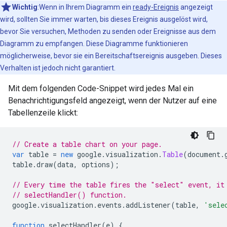
Wichtig
:Wenn in Ihrem Diagramm ein
ready-Ereignis
angezeigt
wird, sollten Sie immer warten, bis dieses Ereignis ausgelöst wird,
bevor Sie versuchen, Methoden zu senden oder Ereignisse aus dem
Diagramm zu empfangen. Diese Diagramme funktionieren
möglicherweise, bevor sie ein Bereitschaftsereignis ausgeben. Dieses
Verhalten ist jedoch nicht garantiert.
Mit dem folgenden Code-Snippet wird jedes Mal ein
Benachrichtigungsfeld angezeigt, wenn der Nutzer auf eine
Tabellenzeile klickt:
// Create a table chart on your page.
var
 table 
=
new
 google
.
visualization
.
Table
(
document
.
table
.
draw
(
data
,
 options
);
// Every time the table fires the "select" event, it
// selectHandler() function.
google
.
visualization
.
events
.
addListener
(
table
,
'sele
function
 selectHandler
(
e
)
{