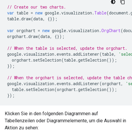
// Create our two charts.
var
 table 
=
new
 google
.
visualization
.
Table
(
document
.
table
.
draw
(
data
,
{});
var
 orgchart 
=
new
 google
.
visualization
.
OrgChart
(
doc
orgchart
.
draw
(
data
,
{});
// When the table is selected, update the orgchart.
google
.
visualization
.
events
.
addListener
(
table
,
'sele
  orgchart
.
setSelection
(
table
.
getSelection
());
});
// When the orgchart is selected, update the table ch
google
.
visualization
.
events
.
addListener
(
orgchart
,
's
  table
.
setSelection
(
orgchart
.
getSelection
());
});
Klicken Sie in den folgenden Diagrammen auf
Tabellenzeilen oder Diagrammelemente, um die Auswahl in
Aktion zu sehen: