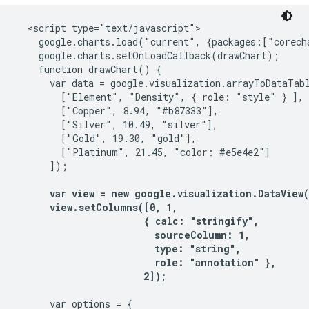
  <script type="text/javascript">

    google.charts.load("current", {packages:["corecha
    google.charts.setOnLoadCallback(drawChart);

    function drawChart() {

      var data = google.visualization.arrayToDataTabl
        ["Element", "Density", { role: "style" } ],

        ["Copper", 8.94, "#b87333"],

        ["Silver", 10.49, "silver"],

        ["Gold", 19.30, "gold"],

        ["Platinum", 21.45, "color: #e5e4e2"]

      ]);

var view = new google.visualization.DataView(d
      view.setColumns([0, 1,

                       { calc: "stringify",

                         sourceColumn: 1,

                         type: "string",

                         role: "annotation" },

                       2]);
      var options = {
