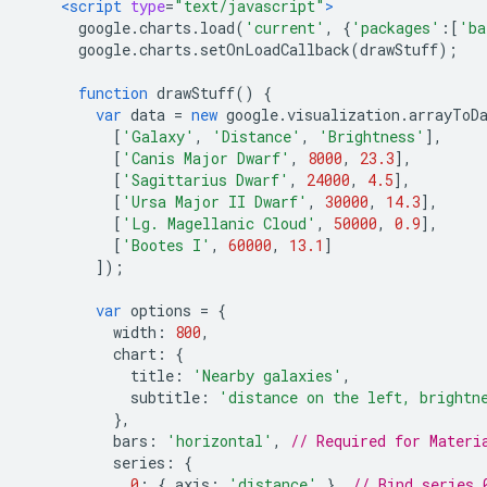
<script
type
=
"text/javascript"
>
      google
.
charts
.
load
(
'current'
,
{
'packages'
:[
'ba
      google
.
charts
.
setOnLoadCallback
(
drawStuff
);
function
 drawStuff
()
{
var
 data 
=
new
 google
.
visualization
.
arrayToD
[
'Galaxy'
,
'Distance'
,
'Brightness'
],
[
'Canis Major Dwarf'
,
8000
,
23.3
],
[
'Sagittarius Dwarf'
,
24000
,
4.5
],
[
'Ursa Major II Dwarf'
,
30000
,
14.3
],
[
'Lg. Magellanic Cloud'
,
50000
,
0.9
],
[
'Bootes I'
,
60000
,
13.1
]
]);
var
 options 
=
{
          width
:
800
,
          chart
:
{
            title
:
'Nearby galaxies'
,
            subtitle
:
'distance on the left, brightn
},
          bars
:
'horizontal'
,
// Required for Materi
          series
:
{
0
:
{
 axis
:
'distance'
},
// Bind series 