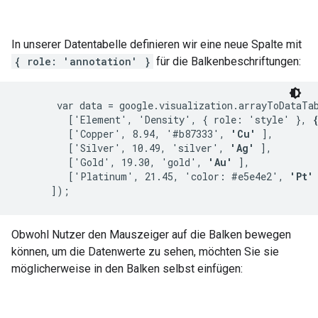
In unserer Datentabelle definieren wir eine neue Spalte mit
{ role: 'annotation' }
für die Balkenbeschriftungen:
       var data = google.visualization.arrayToDataTab
         ['Element', 'Density', { role: 'style' }, 
         ['Copper', 8.94, '#b87333', 
'Cu'
 ],

         ['Silver', 10.49, 'silver', 
'Ag'
 ],

         ['Gold', 19.30, 'gold', 
'Au'
 ],

         ['Platinum', 21.45, 'color: #e5e4e2', 
'Pt'
 
Obwohl Nutzer den Mauszeiger auf die Balken bewegen
können, um die Datenwerte zu sehen, möchten Sie sie
möglicherweise in den Balken selbst einfügen: