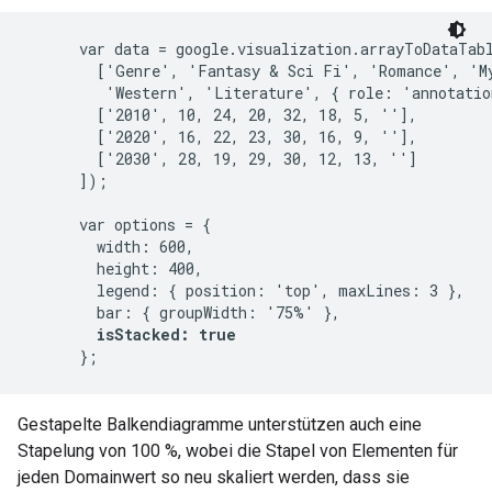
      var data = google.visualization.arrayToDataTabl
        ['Genre', 'Fantasy & Sci Fi', 'Romance', 'My
         'Western', 'Literature', { role: 'annotation
        ['2010', 10, 24, 20, 32, 18, 5, ''],

        ['2020', 16, 22, 23, 30, 16, 9, ''],

        ['2030', 28, 19, 29, 30, 12, 13, '']

      ]);

      var options = {

        width: 600,

        height: 400,

        legend: { position: 'top', maxLines: 3 },

        bar: { groupWidth: '75%' },

isStacked: true
Gestapelte Balkendiagramme unterstützen auch eine
Stapelung von 100 %, wobei die Stapel von Elementen für
jeden Domainwert so neu skaliert werden, dass sie