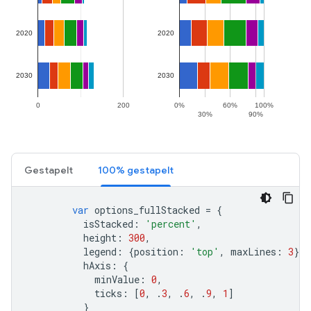
Gestapelt
100% gestapelt
var
 options_fullStacked 
=
{
          isStacked
:
'percent'
,
          height
:
300
,
          legend
:
{
position
:
'top'
,
 maxLines
:
3
},
          hAxis
:
{
            minValue
:
0
,
            ticks
:
[
0
,
.
3
,
.
6
,
.
9
,
1
]
}