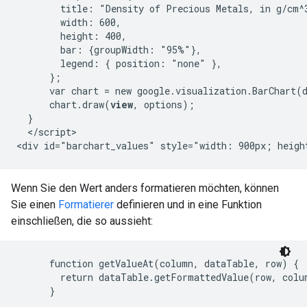
        title: "Density of Precious Metals, in g/cm^3
        width: 600,

        height: 400,

        bar: {groupWidth: "95%"},

        legend: { position: "none" },

      };

      var chart = new google.visualization.BarChart(
      chart.draw(
view
, options);

  }

  </script>

Wenn Sie den Wert anders formatieren möchten, können
Sie einen
Formatierer
definieren und in eine Funktion
einschließen, die so aussieht:
      function getValueAt(column, dataTable, row) {

        return dataTable.getFormattedValue(row, colum