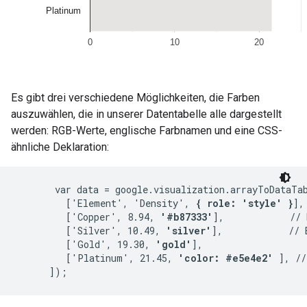
Es gibt drei verschiedene Möglichkeiten, die Farben
auszuwählen, die in unserer Datentabelle alle dargestellt
werden: RGB-Werte, englische Farbnamen und eine CSS-
ähnliche Deklaration:
       var data = google.visualization.arrayToDataTab
         ['Element', 'Density', 
{ role: 'style' }
],

         ['Copper', 8.94, 
'#b87333'
],            // 
         ['Silver', 10.49, 
'silver'
],            // 
         ['Gold', 19.30, 
'gold'
],

         ['Platinum', 21.45, 
'color: #e5e4e2'
 ], //