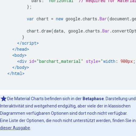
          bars
:
'horizontal'
// Required for Materia
};
var
 chart 
=
new
 google
.
charts
.
Bar
(
document
.
g
        chart
.
draw
(
data
,
 google
.
charts
.
Bar
.
convertOp
}
</script>
</head>
<body>
<div
id
=
"barchart_material"
style
=
"
width
:
900px
;
</body>
</html>
Die Material Charts befinden sich in der
Betaphase
. Darstellung und
Interaktivität sind weitgehend endgültig, aber viele der in klassischen
Diagrammen verfügbaren Optionen sind dort noch nicht verfügbar.
Eine Liste der Optionen, die noch nicht unterstützt werden, finden Sie in
dieser Ausgabe
.