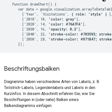
   function drawChart() {

      var data = google.visualization.arrayToDataTabl
        ['Year', 'Visitations', 
{ role: 'style' }
 ],
        ['2010', 10, 
'color: gray'
],

        ['2020', 14, 
'color: #76A7FA'
],

        ['2030', 16, 
'opacity: 0.2'
],

        ['2040', 22, 
'stroke-color: #703593; stroke
        ['2050', 28, 
'stroke-color: #871B47; stroke
Beschriftungsbalken
Diagramme haben verschiedene Arten von Labels, z. B.
Teilstrich-Labels, Legendenlabels und Labels in den
Kurzinfos. In diesem Abschnitt erfahren Sie, wie Sie
Beschriftungen in (oder nahe) Balken eines
Balkendiagramms einfügen.