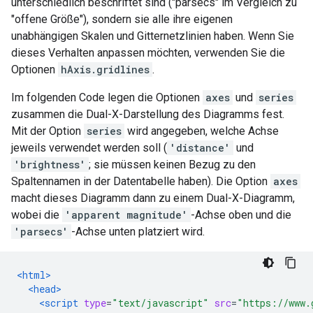
unterschiedlich beschriftet sind ("parsecs" im Vergleich zu
"offene Größe"), sondern sie alle ihre eigenen
unabhängigen Skalen und Gitternetzlinien haben. Wenn Sie
dieses Verhalten anpassen möchten, verwenden Sie die
Optionen
hAxis.gridlines
.
Im folgenden Code legen die Optionen
axes
und
series
zusammen die Dual-X-Darstellung des Diagramms fest.
Mit der Option
series
wird angegeben, welche Achse
jeweils verwendet werden soll (
'distance'
und
'brightness'
; sie müssen keinen Bezug zu den
Spaltennamen in der Datentabelle haben). Die Option
axes
macht dieses Diagramm dann zu einem Dual-X-Diagramm,
wobei die
'apparent magnitude'
-Achse oben und die
'parsecs'
-Achse unten platziert wird.
<html>
<head>
<script
type
=
"text/javascript"
src
=
"https://www.