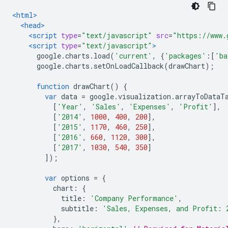
<html>
<head>
<script
type
=
"text/javascript"
src
=
"https://www.
<script
type
=
"text/javascript"
>
      google
.
charts
.
load
(
'current'
,
{
'packages'
:[
'ba
      google
.
charts
.
setOnLoadCallback
(
drawChart
);
function
 drawChart
()
{
var
 data 
=
 google
.
visualization
.
arrayToDataT
[
'Year'
,
'Sales'
,
'Expenses'
,
'Profit'
],
[
'2014'
,
1000
,
400
,
200
],
[
'2015'
,
1170
,
460
,
250
],
[
'2016'
,
660
,
1120
,
300
],
[
'2017'
,
1030
,
540
,
350
]
]);
var
 options 
=
{
          chart
:
{
            title
:
'Company Performance'
,
            subtitle
:
'Sales, Expenses, and Profit: 
},