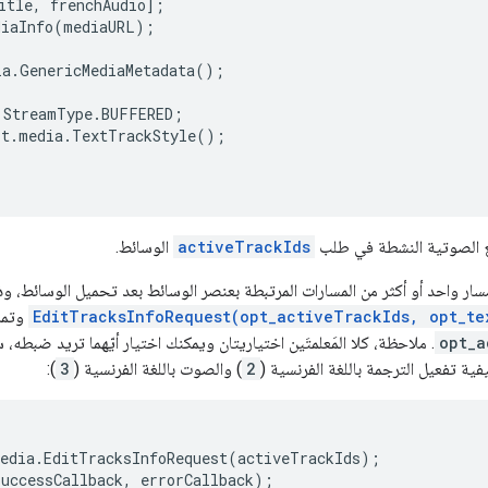
itle
,
frenchAudio
];
diaInfo
(
mediaURL
);
ia
.
GenericMediaMetadata
();
.
StreamType
.
BUFFERED
;
st
.
media
.
TextTrackStyle
();
 الصوتية النشطة في طلب
activeTrackIds
الوسائط.
سار واحد أو أكثر من المسارات المرتبطة بعنصر الوسائط بعد تحميل الوسائط، و
EditTracksInfoRequest(opt_activeTrackIds, opt_te
وتمري
opt_a
. ملاحظة، كلا المَعلمتَين اختياريتان ويمكنك اختيار أيّهما تريد ضبطه
فية تفعيل الترجمة باللغة الفرنسية (
2
) والصوت باللغة الفرنسية (
3
):
edia
.
EditTracksInfoRequest
(
activeTrackIds
);
successCallback
,
errorCallback
);