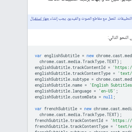
جهاز استقبال
var
englishSubtitle
=
new
chrome
.
cast
.
med
chrome
.
cast
.
media
.
TrackType
.
TEXT
);
englishSubtitle
.
trackContentId
=
'https:/
englishSubtitle
.
trackContentType
=
'text
englishSubtitle
.
subtype
=
chrome
.
cast
.
med
englishSubtitle
.
name
=
'English Subtitle
englishSubtitle
.
language
=
'en-US'
;
englishSubtitle
.
customData
=
null
;
var
frenchSubtitle
=
new
chrome
.
cast
.
medi
chrome
.
cast
.
media
.
TrackType
.
TEXT
);
frenchSubtitle
.
trackContentId
=
'https://
frenchSubtitle
.
trackContentType
=
'text/