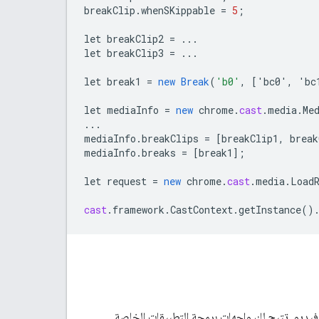
breakClip
.
whenSKippable
=
5
;
let
breakClip2
=
...
let
breakClip3
=
...
let
break1
=
new
Break
(
'b0'
,
[
'bc0', 'bc
let
mediaInfo
=
new
chrome
.
cast
.
media
.
Me
...
mediaInfo
.
breakClips
=
[
breakClip1, break
mediaInfo
.
breaks
=
[
break1
]
;
let
request
=
new
chrome
.
cast
.
media
.
Load
cast
.
framework
.
CastContext
.
getInstance
()
يديو. تتيح لك واجهات برمجة التطبيقات الخاصة