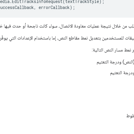
edia
.
EditTracksInfoRequest
(
textTrackStyle
);
successCallback
,
errorCallback
);
لطلب من خلال نتيجة عمليات معاودة الاتصال، سواء كانت ناجحة أو حدث فيها خطأ،
ات للمستخدمين بتعديل نمط مقاطع النص، إما باستخدام الإعدادات التي يوفّرها
نمط مسار النص التالية:
(النص) ودرجة التعتيم
درجة التعتيم
طوط