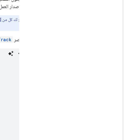
بقنوات الإصدار العم
ملاحظة:
يتيح لك كل من
d
مخصّص
.
يمثّل العنصر
Track