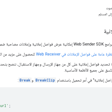
لصوت
ى المستلِم
نية
بة ضمن بث وسائط معيّن.
ظرة عامة على فواصل الإعلانات في Web Receiver
للحصول على مزيد من الم
ة تحديد فواصل إعلانية على كل من جهاز الإرسال وجهاز الاستقبال، ننصح بتح
ّسق على جميع الأنظمة الأساسية.
واصل إعلانية" في أمر تحميل باستخدام
BreakClip
و
Break
:
.url'
;