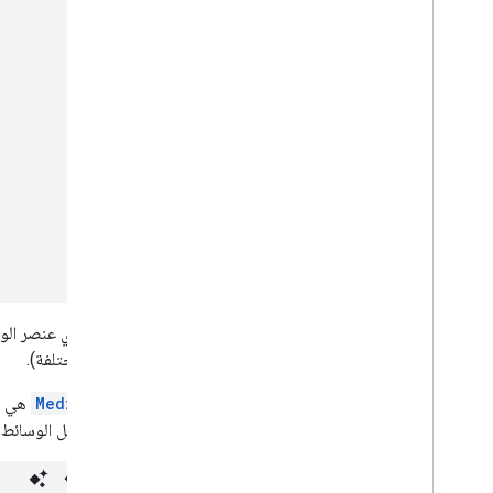
قد يحتوي عنصر الوس
(بلغات مختلفة).
MediaInfo
هي ال
قبل تحميل الوسائط إ