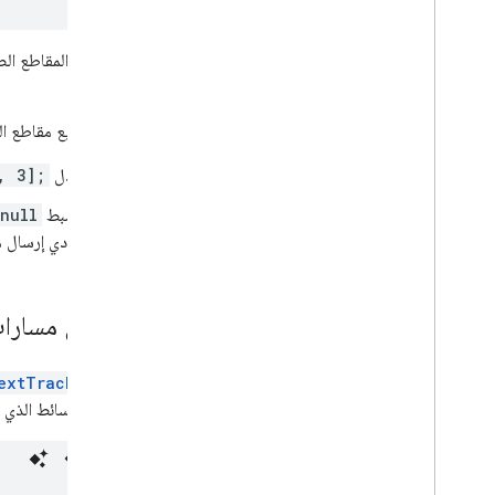
لإزالة كل المقاطع ا
الوسائط.
لإزالة جميع مقاطع ال
عدِّل
, 3];
اضبط
null
يؤدي إرسال 
تنسيق مسارا
extTrackStyle
عنصر الوسائط الذي ي