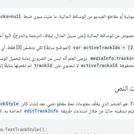
لصوتية أو مقاطع الفيديو من الوسائط الحالية، ما عليك سوى ضبط
acks=null
نصوص من الوسائط الحالية (على سبيل المثال، إيقاف الترجمة والشرح)، اتّبِع أحد 
var activeTrackIds = [2
(الموضّح سابقًا) لكي يتضمّن [3] فقط، أي المقطع الصوتي.
mediaInfo.tracks=
. يُرجى العِلم أنّه ليس من الضروري إعادة تحميل الو
مصفوفة
activeTracksId
لا
تحتوي على
trackId
تم تفعيلها سابقًا إ
ت النص
T
هو العنصر الذي يغلّف معلومات نمط مقطع نصي. بعد إنشاء كائن
ckStyle
تم تشغيله حاليًا من خلال استدعاء طريقة
editTrackInfo
الخاصة به، كم
ia
.
TextTrackStyle
();