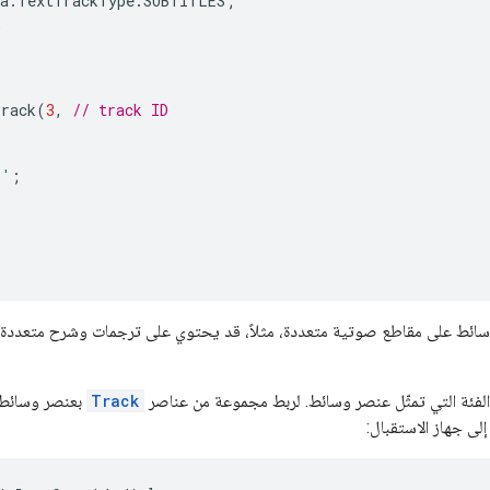
a
.
TextTrackType
.
SUBTITLES
;
;
Track
(
3
,
// track ID
3'
;
ائط على مقاطع صوتية متعددة، مثلاً، قد يحتوي على ترجمات وشرح متعددة (ك
فئة التي تمثّل عنصر وسائط. لربط مجموعة من عناصر
Track
بعنصر وسائط،
لى جهاز الاستقبال: