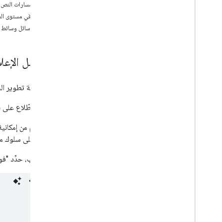
تطوير تطبيق Android للمُرسِل
تنسيق مسارات النص
تطوير تطبيق المُرسِل لنظام التشغيل i
OS
التحكم في مستوى ا
تطوير تطبيق مرسل الويب
إرسال رسائل وسائط إل
الإعداد
دمج البث
الفواصل الإعلا
إضافة ميزات متقدمة
تحديد المشاكل وحلّها في ميزة "اقتراحات"
نقل تطبيق الإصدار 2 من المُرسِل إلى CAF
توفّر حزمة تطوير البرامج Web Sender SDK إمكانية عرض فواصل إعلانية وإعلانات مصاح
يمكنك الاطّلاع على
ن
تطبيقات المُستلِم
تطوير تطبيق مستقبِل على الويب
على الرغم من إمكاني
تطوير تطبيق Android TV الاستلام
للحفاظ على سلوك مت
نقل جهاز الاستقبال الإصدار 2 إلى CAF
على الويب، حدِّد "ف
الوسائط
الوسائط المعتمدة
رسائل تشغيل الوسائط
بروتوكولات البث