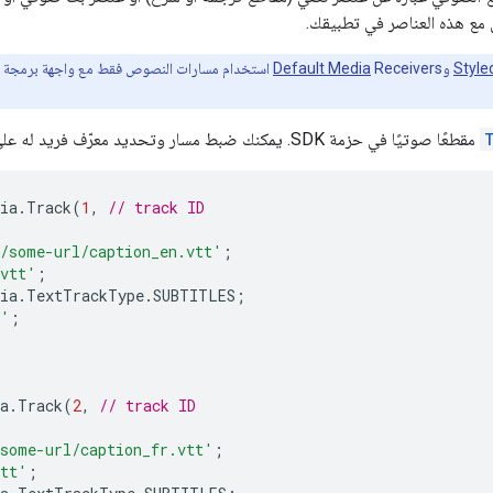
ل مع هذه العناصر في تطبيقك.
Style
و
Receivers استخدام مسارات النصوص فقط مع واجهة برمجة التطبيقات. للعمل مع مقاطع الصوت والفيديو، يجب إنشاء
Default Media
مقطعًا صوتيًا في حزمة SDK. يمكنك ضبط مسار وتحديد معرّف فريد له على النحو التالي:
ia
.
Track
(
1
,
// track ID
/some-url/caption_en.vtt'
;
/vtt'
;
ia
.
TextTrackType
.
SUBTITLES
;
s'
;
a
.
Track
(
2
,
// track ID
some-url/caption_fr.vtt'
;
vtt'
;