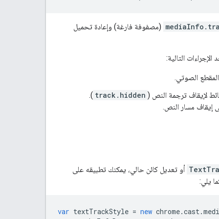
mediaInfo.tr
(مصفوفة فارغة) وإعادة تحميل
الإجراءات التالية:
سائط لإيقاف ترجمة النص (
track.hidden
).
لى إيقاف مسار النص.
TextTra
أو تعديل كائن حالي، يمكنك تطبيقه على
ا يلي:
var
textTrackStyle
=
new
chrome
.
cast
.
med