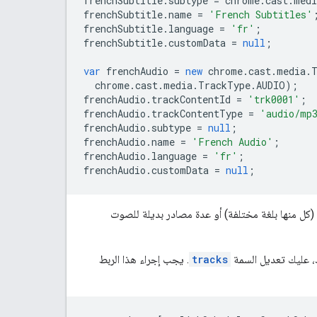
frenchSubtitle
.
subtype
=
chrome
.
cast
.
medi
frenchSubtitle
.
name
=
'French Subtitles'
frenchSubtitle
.
language
=
'fr'
;
frenchSubtitle
.
customData
=
null
;
var
frenchAudio
=
new
chrome
.
cast
.
media
.
chrome
.
cast
.
media
.
TrackType
.
AUDIO
);
frenchAudio
.
trackContentId
=
'trk0001'
;
frenchAudio
.
trackContentType
=
'audio/mp
frenchAudio
.
subtype
=
null
;
frenchAudio
.
name
=
'French Audio'
;
frenchAudio
.
language
=
'fr'
;
frenchAudio
.
customData
=
null
;
ل منها بلغة مختلفة) أو عدة مصادر بديلة للصوت
 عليك تعديل السمة
tracks
. يجب إجراء هذا الربط