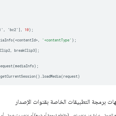
1', 'bc2'
]
,
10
);
diaInfo
(
<
contentId
>
,
'<contentType'
);
Clip2, breakClip3
]
;
Request
(
mediaInfo
);
.
getCurrentSession
().
loadMedia
(
request
)
ات برمجة التطبيقات الخاصة بقنوات الإصدار
ع الصوتي عبارة عن عنصر نصي (مقاطع ترجمة أو شرح) أو عنصر بث صوتي أو ف