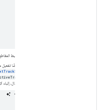
يمكنك ضبط المقاطع
يمكنك أيضًا تفعيل م
xtTrackStyle)
ctiveTrackIds
سبيل المثال، إليك كي