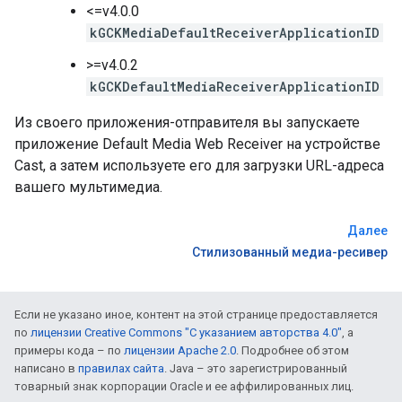
<=v4.0.0
kGCKMediaDefaultReceiverApplicationID
>=v4.0.2
kGCKDefaultMediaReceiverApplicationID
Из своего приложения-отправителя вы запускаете
приложение Default Media Web Receiver на устройстве
Cast, а затем используете его для загрузки URL-адреса
вашего мультимедиа.
Далее
Стилизованный медиа-ресивер
Если не указано иное, контент на этой странице предоставляется
по
лицензии Creative Commons "С указанием авторства 4.0"
, а
примеры кода – по
лицензии Apache 2.0
. Подробнее об этом
написано в
правилах сайта
. Java – это зарегистрированный
товарный знак корпорации Oracle и ее аффилированных лиц.