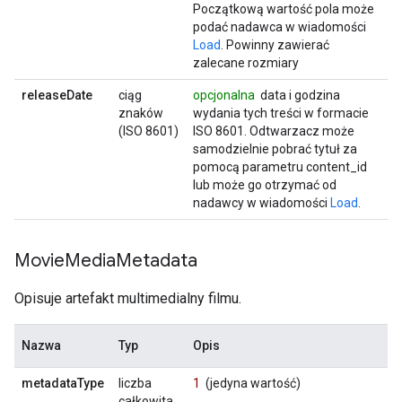
Początkową wartość pola może
podać nadawca w wiadomości
Load
. Powinny zawierać
zalecane rozmiary
releaseDate
ciąg
opcjonalna
data i godzina
znaków
wydania tych treści w formacie
(ISO 8601)
ISO 8601. Odtwarzacz może
samodzielnie pobrać tytuł za
pomocą parametru content_id
lub może go otrzymać od
nadawcy w wiadomości
Load
.
Movie
Media
Metadata
Opisuje artefakt multimedialny filmu.
Nazwa
Typ
Opis
metadataType
liczba
1
(jedyna wartość)
całkowita