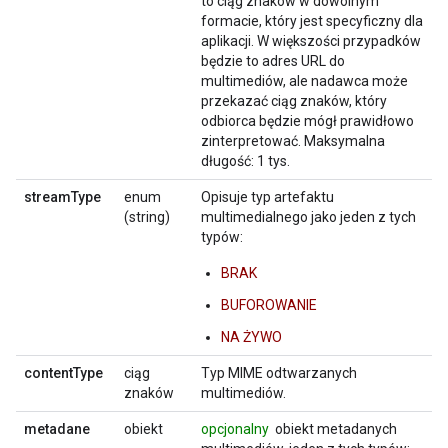
to ciąg znaków w dowolnym
formacie, który jest specyficzny dla
aplikacji. W większości przypadków
będzie to adres URL do
multimediów, ale nadawca może
przekazać ciąg znaków, który
odbiorca będzie mógł prawidłowo
zinterpretować. Maksymalna
długość: 1 tys.
streamType
enum
Opisuje typ artefaktu
(string)
multimedialnego jako jeden z tych
typów:
BRAK
BUFOROWANIE
NA ŻYWO
contentType
ciąg
Typ MIME odtwarzanych
znaków
multimediów.
metadane
obiekt
opcjonalny
obiekt metadanych