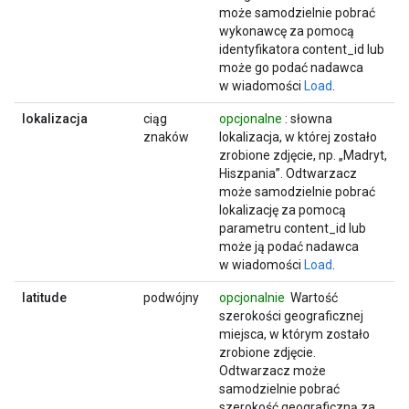
może samodzielnie pobrać
wykonawcę za pomocą
identyfikatora content_id lub
może go podać nadawca
w wiadomości
Load
.
lokalizacja
ciąg
opcjonalne
: słowna
znaków
lokalizacja, w której zostało
zrobione zdjęcie, np. „Madryt,
Hiszpania”. Odtwarzacz
może samodzielnie pobrać
lokalizację za pomocą
parametru content_id lub
może ją podać nadawca
w wiadomości
Load
.
latitude
podwójny
opcjonalnie
Wartość
szerokości geograficznej
miejsca, w którym zostało
zrobione zdjęcie.
Odtwarzacz może
samodzielnie pobrać
szerokość geograficzną za