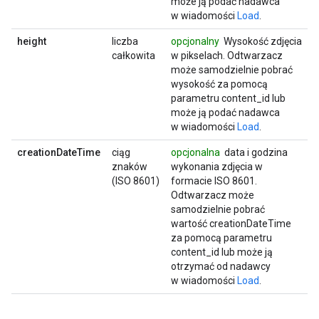
może ją podać nadawca
w wiadomości
Load
.
height
liczba
opcjonalny
Wysokość zdjęcia
całkowita
w pikselach. Odtwarzacz
może samodzielnie pobrać
wysokość za pomocą
parametru content_id lub
może ją podać nadawca
w wiadomości
Load
.
creationDateTime
ciąg
opcjonalna
data i godzina
znaków
wykonania zdjęcia w
(ISO 8601)
formacie ISO 8601.
Odtwarzacz może
samodzielnie pobrać
wartość creationDateTime
za pomocą parametru
content_id lub może ją
otrzymać od nadawcy
w wiadomości
Load
.