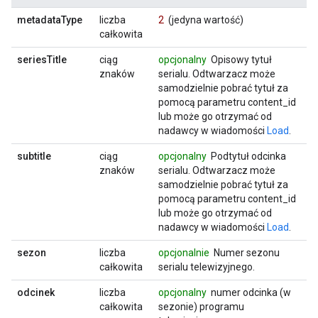
metadataType
liczba
2
(jedyna wartość)
całkowita
seriesTitle
ciąg
opcjonalny
Opisowy tytuł
znaków
serialu. Odtwarzacz może
samodzielnie pobrać tytuł za
pomocą parametru content_id
lub może go otrzymać od
nadawcy w wiadomości
Load
.
subtitle
ciąg
opcjonalny
Podtytuł odcinka
znaków
serialu. Odtwarzacz może
samodzielnie pobrać tytuł za
pomocą parametru content_id
lub może go otrzymać od
nadawcy w wiadomości
Load
.
sezon
liczba
opcjonalnie
Numer sezonu
całkowita
serialu telewizyjnego.
odcinek
liczba
opcjonalny
numer odcinka (w
całkowita
sezonie) programu