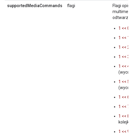
supportedMediaCommands
flagi
Flagi opisu
multimedia
odtwarzac
1 << 0
1 << 1
1 << 2
1 << 3
1 << 4
(wycof
1 << 5
(wycof
1 << 6
1 << 7
1 << 8
kolejki
1 << 9