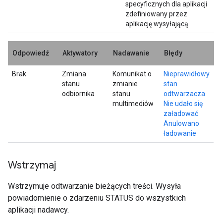
specyficznych dla aplikacji
zdefiniowany przez
aplikację wysyłającą.
Odpowiedź
Aktywatory
Nadawanie
Błędy
Brak
Zmiana
Komunikat o
Nieprawidłowy
stanu
zmianie
stan
odbiornika
stanu
odtwarzacza
multimediów
Nie udało się
załadować
Anulowano
ładowanie
Wstrzymaj
Wstrzymuje odtwarzanie bieżących treści. Wysyła
powiadomienie o zdarzeniu STATUS do wszystkich
aplikacji nadawcy.