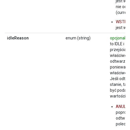
jest w 
nie odt
(curren
WSTR
jest ws
idleReason
enum (string)
opcjonaln
to IDLE i z
przejścia d
właściwość
odtwarzacz
ponieważ d
właściwość
Jeśli odtw
stanie, ta
być podana
wartości:
ANUL
poprosi
odtwar
polecen