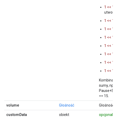
1 << 1
utwory 
1 << 1
1 << 1
1 << 1
1 << 1
1 << 1
1 << 1
1 << 1
Kombinacje
sumy, np.
Pause+Se
== 15.
volume
Głośność
Głośność t
customData
obiekt
opcjonaln