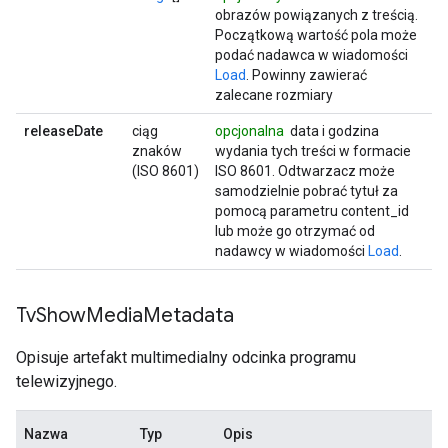
obrazów powiązanych z treścią.
Początkową wartość pola może
podać nadawca w wiadomości
Load
. Powinny zawierać
zalecane rozmiary
releaseDate
ciąg
opcjonalna
data i godzina
znaków
wydania tych treści w formacie
(ISO 8601)
ISO 8601. Odtwarzacz może
samodzielnie pobrać tytuł za
pomocą parametru content_id
lub może go otrzymać od
nadawcy w wiadomości
Load
.
Tv
Show
Media
Metadata
Opisuje artefakt multimedialny odcinka programu
telewizyjnego.
Nazwa
Typ
Opis