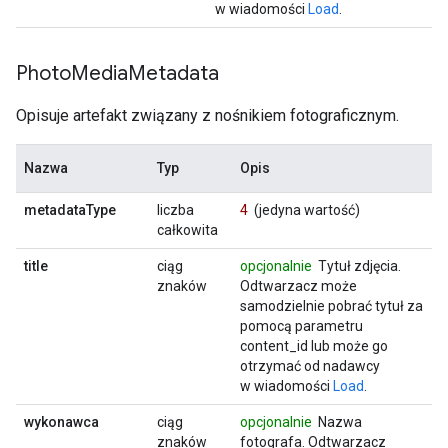
w wiadomości
Load
.
Photo
Media
Metadata
Opisuje artefakt związany z nośnikiem fotograficznym.
Nazwa
Typ
Opis
metadataType
liczba
4
(jedyna wartość)
całkowita
title
ciąg
opcjonalnie
Tytuł zdjęcia.
znaków
Odtwarzacz może
samodzielnie pobrać tytuł za
pomocą parametru
content_id lub może go
otrzymać od nadawcy
w wiadomości
Load
.
wykonawca
ciąg
opcjonalnie
Nazwa
znaków
fotografa. Odtwarzacz