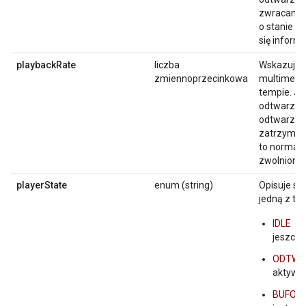
zwracany 
o stanie ty
się inform
playbackRate
liczba
Wskazuje, 
zmiennoprzecinkowa
multimedió
tempie. Je
odtwarzac
odtwarzan
zatrzymać 
to normalny
zwolnione
playerState
enum (string)
Opisuje st
jedną z tyc
IDLE
– 
jeszcze
ODTWA
aktywni
BUFOR