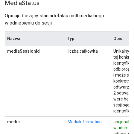
Media
Status
Opisuje bieżący stan artefaktu multimedialnego
w odniesieniu do sesji.
Nazwa
Typ
Opis
mediaSessionId
liczba całkowita
Unikalny i
tej konkret
identyfika
odbiorcę 
i może słu
konkretne
odtwarzani
2 odtwarza
were here”
sesji będą 
identyfika
media
MediaInformation
opcjonalny
wiadomości
odtwarzany