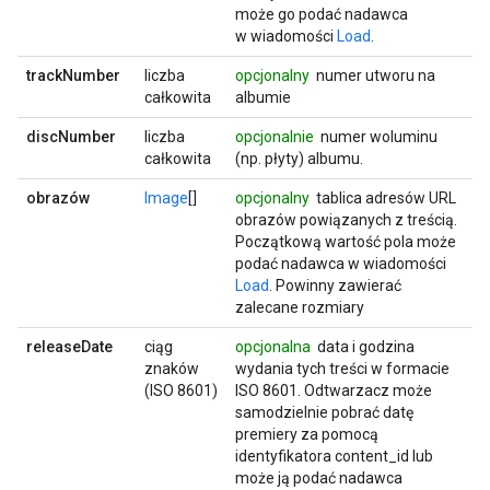
może go podać nadawca
w wiadomości
Load
.
trackNumber
liczba
opcjonalny
numer utworu na
całkowita
albumie
discNumber
liczba
opcjonalnie
numer woluminu
całkowita
(np. płyty) albumu.
obrazów
Image
[]
opcjonalny
tablica adresów URL
obrazów powiązanych z treścią.
Początkową wartość pola może
podać nadawca w wiadomości
Load
. Powinny zawierać
zalecane rozmiary
releaseDate
ciąg
opcjonalna
data i godzina
znaków
wydania tych treści w formacie
(ISO 8601)
ISO 8601. Odtwarzacz może
samodzielnie pobrać datę
premiery za pomocą
identyfikatora content_id lub
może ją podać nadawca