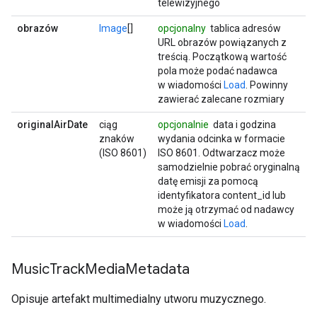
telewizyjnego
obrazów
Image
[]
opcjonalny
tablica adresów
URL obrazów powiązanych z
treścią. Początkową wartość
pola może podać nadawca
w wiadomości
Load
. Powinny
zawierać zalecane rozmiary
originalAirDate
ciąg
opcjonalnie
data i godzina
znaków
wydania odcinka w formacie
(ISO 8601)
ISO 8601. Odtwarzacz może
samodzielnie pobrać oryginalną
datę emisji za pomocą
identyfikatora content_id lub
może ją otrzymać od nadawcy
w wiadomości
Load
.
Music
Track
Media
Metadata
Opisuje artefakt multimedialny utworu muzycznego.