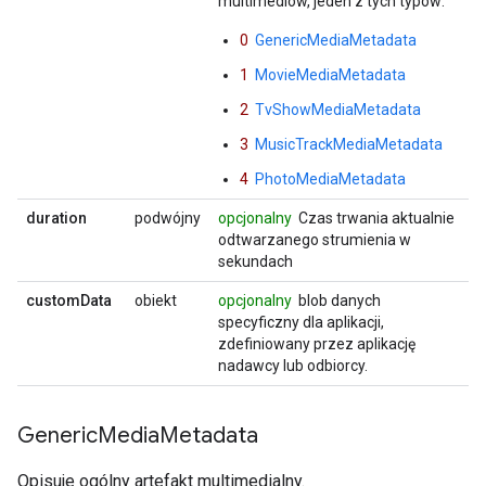
multimediów, jeden z tych typów:
0
GenericMediaMetadata
1
MovieMediaMetadata
2
TvShowMediaMetadata
3
MusicTrackMediaMetadata
4
PhotoMediaMetadata
duration
podwójny
opcjonalny
Czas trwania aktualnie
odtwarzanego strumienia w
sekundach
customData
obiekt
opcjonalny
blob danych
specyficzny dla aplikacji,
zdefiniowany przez aplikację
nadawcy lub odbiorcy.
Generic
Media
Metadata
Opisuje ogólny artefakt multimedialny.