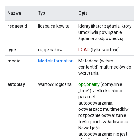
Nazwa
Typ
Opis
requestId
liczba całkowita
Identyfikator żądania, który
umożliwia powiązanie
żądania z odpowiedzią.
type
ciąg znaków
LOAD
(tylko wartość)
media
MediaInformation
Metadane (w tym
contentId) multimediów do
wczytania
autoplay
Wartość logiczna
opcjonalny
(domyślnie
„true”). Jeśli określono
parametr
autoodtwarzania,
odtwarzacz multimediów
rozpocznie odtwarzanie
treści po ich załadowaniu.
Nawet jeśli
autoodtwarzanie nie jest