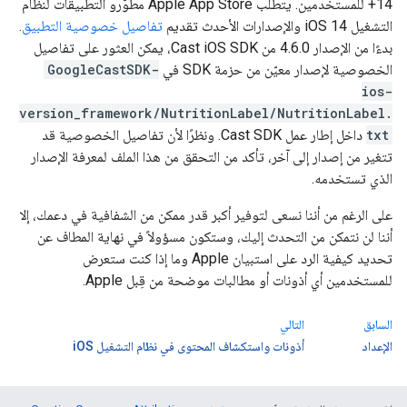
14+ للمستخدمين. يتطلب Apple App Store مطوّرو التطبيقات لنظام
التشغيل iOS 14 والإصدارات الأحدث تقديم
تفاصيل خصوصية التطبيق
.
بدءًا من الإصدار 4.6.0 من Cast iOS SDK، يمكن العثور على تفاصيل
الخصوصية لإصدار معيّن من حزمة SDK في
GoogleCastSDK-
ios-
version_framework/NutritionLabel/NutritionLabel.
txt
داخل إطار عمل Cast SDK. ونظرًا لأن تفاصيل الخصوصية قد
تتغير من إصدار إلى آخر، تأكد من التحقق من هذا الملف لمعرفة الإصدار
الذي تستخدمه.
على الرغم من أننا نسعى لتوفير أكبر قدر ممكن من الشفافية في دعمك، إلا
أننا لن نتمكن من التحدث إليك، وستكون مسؤولاً في نهاية المطاف عن
تحديد كيفية الرد على استبيان Apple وما إذا كنت ستعرض
للمستخدمين أي أذونات أو مطالبات موضحة من قِبل Apple.
السابق
التالي
الإعداد
أذونات واستكشاف المحتوى في نظام التشغيل iOS