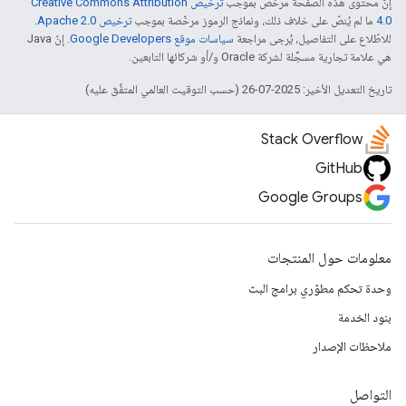
إنّ محتوى هذه الصفحة مرخّص بموجب
ترخيص Creative Commons Attribution
4.0‏
ما لم يُنصّ على خلاف ذلك، ونماذج الرموز مرخّصة بموجب
ترخيص Apache 2.0‏
.
للاطّلاع على التفاصيل، يُرجى مراجعة
سياسات موقع Google Developers‏
. إنّ Java
هي علامة تجارية مسجَّلة لشركة Oracle و/أو شركائها التابعين.
تاريخ التعديل الأخير: 2025-07-26 (حسب التوقيت العالمي المتفَّق عليه)
Stack Overflow
GitHub
Google Groups
معلومات حول المنتجات
وحدة تحكم مطوّري برامج البث
بنود الخدمة
ملاحظات الإصدار
التواصل