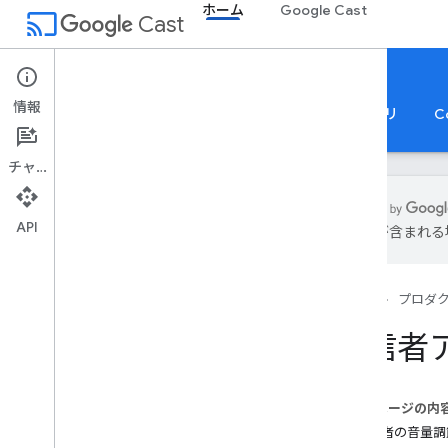
ホーム
Google Cast
cast
Cast
ホーム
情報
ホーム
ガイド
リファレンス
サンプルアプリ
C
チャット
API
は誤りが含まれる
キャスト SDK
概要
ホーム
プロダ
開始する
登録
送信者
利用規約
用語集
このページの内
送信者アプリ
送信者の音量調