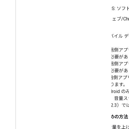
iOS: 
ウェブ/C
B
モバイル 
す。
C
送信側アプ
持する必要があ
D
送信側アプリ
映する必要があ
E
送信側アプ
要があります。
F
Androi
押すと、音量スラ
ジョン 2.3）
おすすめの方法
音量を上げ