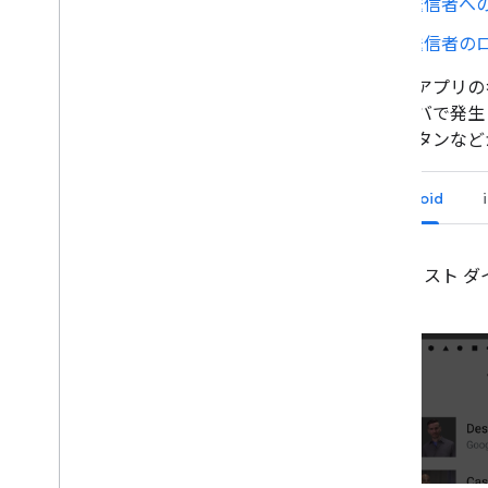
設計チェックリスト
送信者へ
概要
送信者の
キャストの基本
キャスト アイコン
送信側アプリの
キャスト ダイアログ
レシーバで発生
キャストの自動再生
ンやボタンなど
送信者アプリ
レシーバー アプリ
Android
変更履歴
テストケース
キャスト 
キャストアプリのテスト
ル
デバイス
オーディオ機器