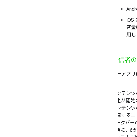
An
iO
音量
用し
送信者の
センダーアプリ
必須
A
コンテンツ
B
再生が開始
C
コンテンツ
D
関連するコ
E
シークバー
右端に、配信