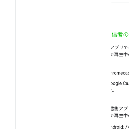
送信者の
送信側アプリで
ーカーで再生中
ます。
Chrome
Google
量。
必須
A
送信側アプ
ーカーで再生中
Andro