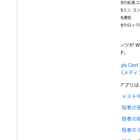
Android 送信者アプリを開発する
送信者の拡張コ
i
OS 送信者アプリを開発する
送信者ミニ コ
Web Sender アプリを開発する
送信者通知
検出のトラブルシューティング
送信者のロック
送信者 v2 アプリを CAF に移行する
コンテンツが 
受信側アプリ
あります。
Web Receiver アプリを開発する
Android TV レシーバー アプリを開発す
注
:
Google C
る
御 API（
メディ
Migrate Receiver v2 の CAF への移行
送信側アプリは
メディア
サポートされるメディア
キャスト
メディア再生メッセージ
送信者の
ストリーミング プロトコル
送信者の
デザインガイド
送信者の
UX ガイドライン