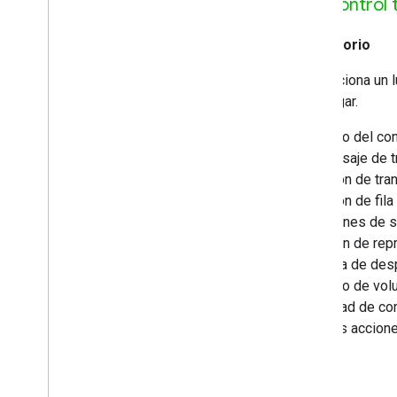
Control 
Obligatorio
Proporciona un l
solo lugar.
A
Título del co
B
Mensaje de tr
C
Botón de tra
D
Botón de fila
E
Botones de sig
F
Botón de repr
G
Barra de desp
H
Ícono de volu
I
Entidad de con
J
Otras accione