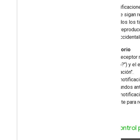
Las notificacion
para que sigan 
para todos los t
para la reprodu
miren accidenta
Obligatorio
A
El receptor 
mirando?") y el 
continuación".
B
La notificac
30 segundos ant
C
La notificac
suficiente para 
Control 