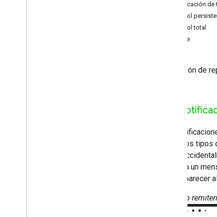
Desarrollar la app de Android Sender
Notificación de
Desarrollar una aplicación emisora de i
Control persiste
OS
Control total
Desarrollar una aplicación de remitente
Queue
web
Solución de problemas de
descubrimiento
La función de r
Migrar la app del remitente v2 a CAF
Apps receptoras
Desarrolla una app receptoraweb
Notifica
Cómo desarrollar una app receptora de
Android TV
Las notificacion
Migra el receptor v2 a CAF
todos los tipos 
miren accidenta
Contenido multimedia
muestra un mensa
Medios compatibles
debe aparecer a
Mensajes de reproducción de
contenido multimedia
Próximo remiten
Protocolos de transmisión