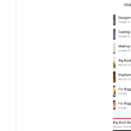
Guía de diseño
Lineamientos de UX
Lista de tareas de diseño
Descripción general
Conceptos básicos sobre la
transmisión
Botón para transmitir
Diálogo de transmisión
Reproducción automática de
transmisión
App de remitente
App receptora
Registro de cambios
Casos de prueba
Cómo probar las apps de Cast
Dispositivos
Dispositivos de audio