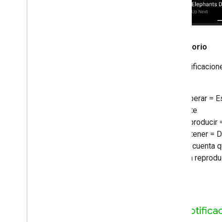
Obligatorio
Las notificacion
A
Esperar = Es
siguiente
B
Reproducir =
C
Detener = De
"Ten en cuenta q
próxima reproduc
Notifica