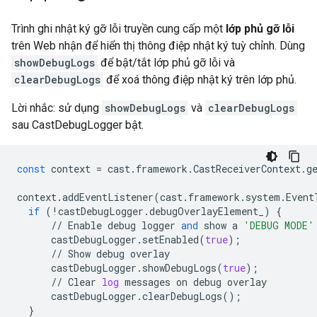
Trình ghi nhật ký gỡ lỗi truyền cung cấp một
lớp phủ gỡ lỗi
trên Web nhận để hiển thị thông điệp nhật ký tuỳ chỉnh. Dùng
showDebugLogs
để bật/tắt lớp phủ gỡ lỗi và
clearDebugLogs
để xoá thông điệp nhật ký trên lớp phủ.
Lời nhắc: sử dụng
showDebugLogs
và
clearDebugLogs
sau CastDebugLogger bật.
const
context
=
cast
.
framework
.
CastReceiverContext
.
g
context
.
addEventListener
(
cast
.
framework
.
system
.
Event
if
(
!
castDebugLogger
.
debugOverlayElement_
)
{
//
Enable
debug
logger
and
show
a
'DEBUG MODE'
castDebugLogger
.
setEnabled
(
true
);
//
Show
debug
overlay
castDebugLogger
.
showDebugLogs
(
true
);
//
Clear
log
messages
on
debug
overlay
castDebugLogger
.
clearDebugLogs
();
}