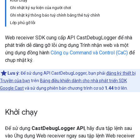
Khởi chạy
Ghi nhật ký sự kiện của người chơi
Ghi nhật ký thông báo tuỳ chỉnh bằng thẻ tuỳ chỉnh
Lớp phủ gỡ lỗi
Web receiver SDK cung cấp API CastDebugLogger để nhà
phát triển dễ dàng gỡ lỗi ứng dụng Trình nhận web và một
ứng dụng đồng hành
Công cụ Command và Control (CaC)
để
chụp nhật ký.
Lưu ý:
Để sử dụng API CastDebugLogger, bạn phải
đăng ký thiết bị
Truyền của bạn
trên
Bảng điều khiển dành cho nhà phát triển SDK
Google Cast
và sử dụng phiên bản chương trình cơ sở
1.44
trở lên.
Khởi chạy
Để sử dụng
CastDebugLogger API
, hãy đưa tập lệnh sau
vào Ứng dụng Web receiver ngay sau tập lệnh Web receiver