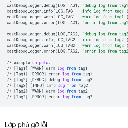
castDebugLogger
.
debug
(
LOG_TAG1
,
'debug log from tag
castDebugLogger
.
info
(
LOG_TAG1
,
'info log from tag1'
castDebugLogger
.
warn
(
LOG_TAG1
,
'warn log from tag1'
castDebugLogger
.
error
(
LOG_TAG1
,
'error log from tag
castDebugLogger
.
debug
(
LOG_TAG2
,
'debug log from tag
castDebugLogger
.
info
(
LOG_TAG2
,
'info log from tag2'
castDebugLogger
.
warn
(
LOG_TAG2
,
'warn log from tag2'
castDebugLogger
.
error
(
LOG_TAG2
,
'error log from tag
//
example
outputs
:
//
[
Tag1
]
[
WARN
]
warn
log
from
tag1
//
[
Tag1
]
[
ERROR
]
error
log
from
tag1
//
[
Tag2
]
[
DEBUG
]
debug
log
from
tag2
//
[
Tag2
]
[
INFO
]
info
log
from
tag2
//
[
Tag2
]
[
WARN
]
warn
log
from
tag2
//
[
Tag2
]
[
ERROR
]
error
log
from
tag2
Lớp phủ gỡ lỗi