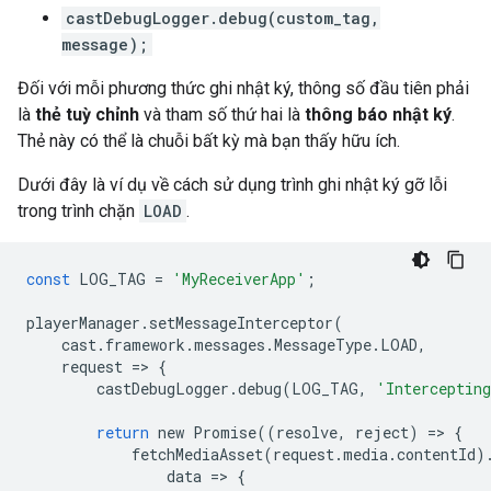
castDebugLogger.debug(custom_tag,
message);
Đối với mỗi phương thức ghi nhật ký, thông số đầu tiên phải
là
thẻ tuỳ chỉnh
và tham số thứ hai là
thông báo nhật ký
.
Thẻ này có thể là chuỗi bất kỳ mà bạn thấy hữu ích.
Dưới đây là ví dụ về cách sử dụng trình ghi nhật ký gỡ lỗi
trong trình chặn
LOAD
.
const
LOG_TAG
=
'MyReceiverApp'
;
playerManager
.
setMessageInterceptor
(
cast
.
framework
.
messages
.
MessageType
.
LOAD
,
request
=
>
{
castDebugLogger
.
debug
(
LOG_TAG
,
'Interceptin
return
new
Promise
((
resolve
,
reject
)
=
>
{
fetchMediaAsset
(
request
.
media
.
contentId
)
data
=
>
{