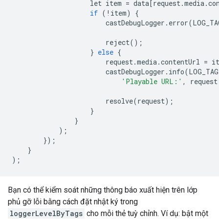
let
item
=
data
[
request
.
media
.
co
if
(
!
item
)
{
castDebugLogger
.
error
(
LOG_TA
reject
();
}
else
{
request
.
media
.
contentUrl
=
i
castDebugLogger
.
info
(
LOG_TAG
'Playable URL:'
,
request
resolve
(
request
);
}
}
);
});
}
);
Bạn có thể kiểm soát những thông báo xuất hiện trên lớp
phủ gỡ lỗi bằng cách đặt nhật ký trong
loggerLevelByTags
cho mỗi thẻ tuỳ chỉnh. Ví dụ: bật một