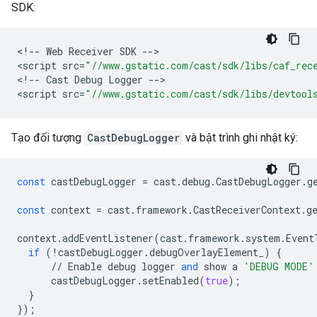
SDK:
<
!--
Web
Receiver
SDK
--
>

<
script
src
=
"//www.gstatic.com/cast/sdk/libs/caf_rec
<
!--
Cast
Debug
Logger
--
>

<
script
src
=
"//www.gstatic.com/cast/sdk/libs/devtool
Tạo đối tượng
CastDebugLogger
và bật trình ghi nhật ký:
const
castDebugLogger
=
cast
.
debug
.
CastDebugLogger
.
g
const
context
=
cast
.
framework
.
CastReceiverContext
.
g
context
.
addEventListener
(
cast
.
framework
.
system
.
Event
if
(
!
castDebugLogger
.
debugOverlayElement_
)
{
//
Enable
debug
logger
and
show
a
'DEBUG MODE'
castDebugLogger
.
setEnabled
(
true
);
}
});