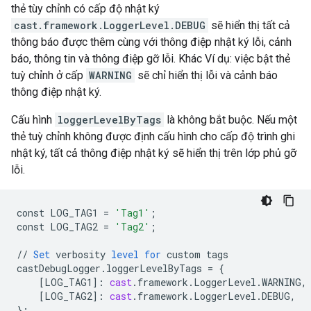
thẻ tùy chỉnh có cấp độ nhật ký
cast.framework.LoggerLevel.DEBUG
sẽ hiển thị tất cả
thông báo được thêm cùng với thông điệp nhật ký lỗi, cảnh
báo, thông tin và thông điệp gỡ lỗi. Khác Ví dụ: việc bật thẻ
tuỳ chỉnh ở cấp
WARNING
sẽ chỉ hiển thị lỗi và cảnh báo
thông điệp nhật ký.
Cấu hình
loggerLevelByTags
là không bắt buộc. Nếu một
thẻ tuỳ chỉnh không được định cấu hình cho cấp độ trình ghi
nhật ký, tất cả thông điệp nhật ký sẽ hiển thị trên lớp phủ gỡ
lỗi.
const
LOG_TAG1
=
'Tag1'
;
const
LOG_TAG2
=
'Tag2'
;
//
Set
verbosity
level
for
custom
tags
castDebugLogger
.
loggerLevelByTags
=
{
[
LOG_TAG1
]
:
cast
.
framework
.
LoggerLevel
.
WARNING
,
[
LOG_TAG2
]
:
cast
.
framework
.
LoggerLevel
.
DEBUG
,
}
;