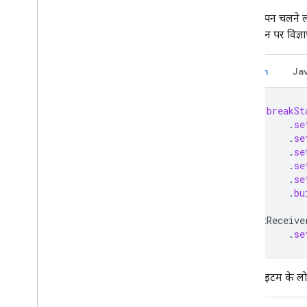
जब विज्ञापन चलने लग
ऐप्लिकेशन पर विज्ञा
Kotlin
Ja
val
breakSt
.
se
.
se
.
se
.
se
.
se
.
bu
castReceive
.
se
किसी आइटम के लोड ह