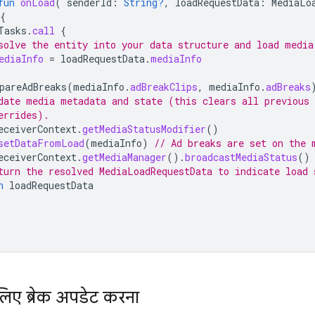
fun
onLoad
(
senderId
:
String?
,
loadRequestData
:
MediaLo
{
Tasks
.
call
{
solve the entity into your data structure and load media
ediaInfo
=
loadRequestData
.
mediaInfo
pareAdBreaks
(
mediaInfo
.
adBreakClips
,
mediaInfo
.
adBreaks
date media metadata and state (this clears all previous 
errides).
eceiverContext
.
getMediaStatusModifier
()
setDataFromLoad
(
mediaInfo
)
// Ad breaks are set on the 
eceiverContext
.
getMediaManager
().
broadcastMediaStatus
()
turn the resolved MediaLoadRequestData to indicate load 
n
loadRequestData
 लिए ब्रेक अपडेट करना