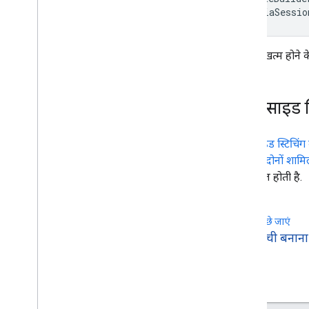
mediaSessio
विज्ञापन खत्म होन
सर्वर-साइड स
सर्वर-साइड स्टिचिंग
विज्ञापन, दोनों शामिल
भी शामिल होती है.
पीछे जाएं
arrow_back
सूची बनाना