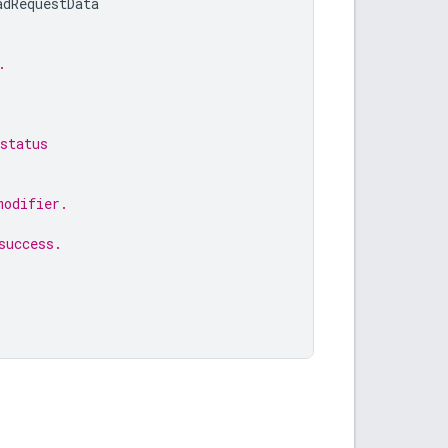
adRequestData
.
)
status
modifier.
success.