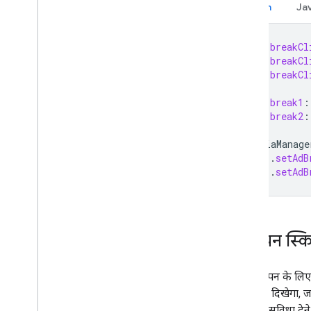
Kotlin
Ja
var
breakCl
var
breakCl
var
breakCl
var
break1
:
var
break2
:
mediaManage
.
setAdB
.
setAdB
विज्ञापन स्
जब विज्ञापन के लिए 
बटन तभी दिखेगा, जब
करने की सुविधा देन