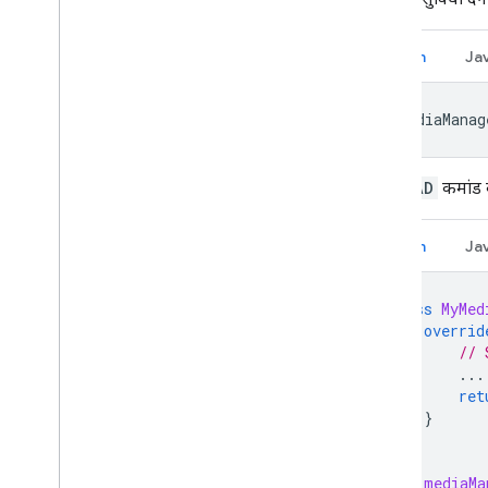
Kotlin
Ja
mMediaManag
SKIP_AD
कमांड 
Kotlin
Ja
class
MyMed
overrid
// 
...
ret
}
}
val
mediaMa