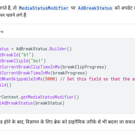
ते हैं, तो
MediaStatusModifier
पर
AdBreakStatus
को अपडेट क
पन चलने लगे हैं:
va
atus
=
AdBreakStatus
.
Builder
()
tBreakId
(
"b1"
)
tBreakClipId
(
"bc1"
)
tCurrentBreakClipTimeInMs
(
breakClipProgress
)
tCurrentBreakTimeInMs
(
breakProgress
)
tWhenSkippableInMs
(
5000
)
// Set this field so that the a
ild
()
rContext
.
getMediaStatusModifier
()
tAdBreakStatus
(
breakStatus
)
ोने के बाद, विज्ञापन के लिए ब्रेक को डाइनैमिक तरीके से भी बदला जा सकता