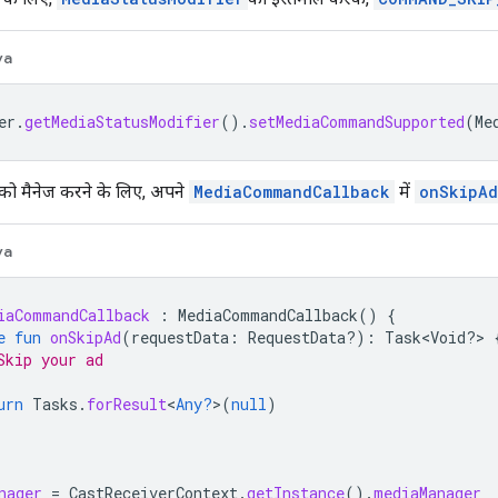
va
er
.
getMediaStatusModifier
().
setMediaCommandSupported
(
Me
को मैनेज करने के लिए, अपने
MediaCommandCallback
में
onSkipAd
va
iaCommandCallback
:
MediaCommandCallback
()
{
e
fun
onSkipAd
(
requestData
:
RequestData?)
:
Task
<
Void?>
Skip your ad
urn
Tasks
.
forResult
<
Any?
>
(
null
)
nager
=
CastReceiverContext
.
getInstance
().
mediaManager