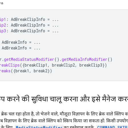
va
ip1
:
AdBreakClipInfo
=
...
ip2
:
AdBreakClipInfo
=
...
ip3
:
AdBreakClipInfo
=
...
AdBreakInfo
=
...
AdBreakInfo
=
...
r
.
getMediaStatusModifier
().
getMediaInfoModifier
()
reakClips
({
breakClip1
,
breakClip2
,
breakClip3
})
reaks
({
break1
,
break2
})
किप करने की सुविधा चालू करना और इसे मैनेज कर
ब्रेक चल रहा होता है, तो भेजने वाले, मौजूदा विज्ञापन के लिए ब्रेक वाले क्ल
 विज्ञापन के लिए ब्रेक वाले क्लिप को स्किप किया जा सकता हो. किसी उपयोगकर्
े के लिए,
MediaStatusModifier
का इस्तेमाल करके,
COMMAND_SKIP