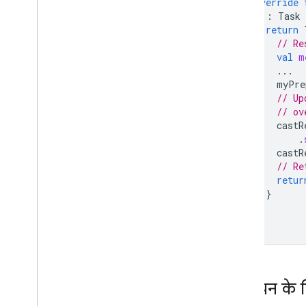
override
):
Task
मीडिया
return
काम करने वाला मीडिया
// Re
मीडिया प्लेबैक संदेश
val
m
...
स्ट्रीमिंग प्रोटोकॉल
myPre
// Up
डिज़ाइन गाइड
// ov
उपयोगकर्ता अनुभव से जुड़े दिशा-निर्देश
castR
डिज़ाइन चेकलिस्ट
.
castR
// Re
टेस्ट केस
retur
कास्ट ऐप्लिकेशन का परीक्षण किया जा रहा है
}
}
डिवाइस
}
ऑडियो डिवाइस
विज्ञापन के