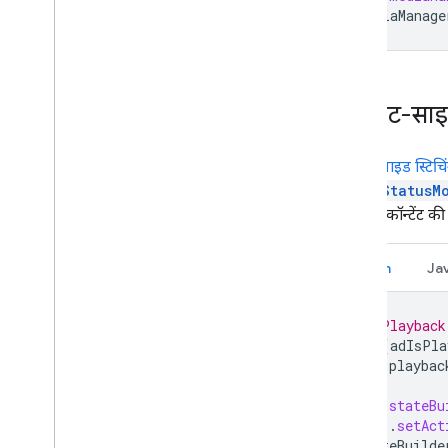
mediaManage
क्लाइंट-साइ
क्लाइंट-साइड स्टिचि
MediaStatusM
वालों को कॉन्टेंट की
Kotlin
Ja
// Playback
if
(
adIsPla
playbac
}
val
stateBu
.
setAct
stateBuilde