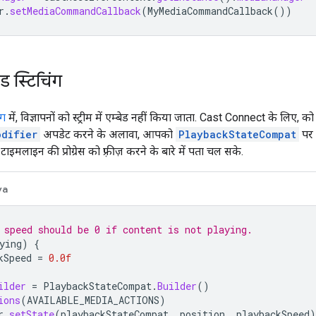
r
.
setMediaCommandCallback
(
MyMediaCommandCallback
())
ड स्टिचिंग
ंग
में, विज्ञापनों को स्ट्रीम में एम्बेड नहीं किया जाता. Cast Connect के लिए, क
odifier
अपडेट करने के अलावा, आपको
PlaybackStateCompat
पर 
 टाइमलाइन की प्रोग्रेस को फ़्रीज़ करने के बारे में पता चल सके.
va
 speed should be 0 if content is not playing.
ying
)
{
kSpeed
=
0.0f
ilder
=
PlaybackStateCompat
.
Builder
()
ions
(
AVAILABLE_MEDIA_ACTIONS
)
r
.
setState
(
playbackStateCompat
,
position
,
playbackSpeed
)