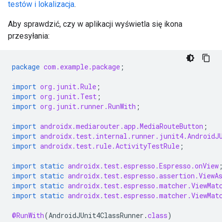
testów i lokalizacja
.
Aby sprawdzić, czy w aplikacji wyświetla się ikona
przesyłania:
package
com.example.package
;
import
org.junit.Rule
;
import
org.junit.Test
;
import
org.junit.runner.RunWith
;
import
androidx.mediarouter.app.MediaRouteButton
;
import
androidx.test.internal.runner.junit4.AndroidJ
import
androidx.test.rule.ActivityTestRule
;
import static
androidx.test.espresso.Espresso.onView
import static
androidx.test.espresso.assertion.ViewA
import static
androidx.test.espresso.matcher.ViewMat
import static
androidx.test.espresso.matcher.ViewMat
@RunWith
(
AndroidJUnit4ClassRunner
.
class
)