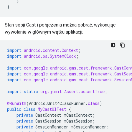
}
}
Stan sesji Cast i połączenia można pobrać, wykonując
wywołanie w głównym wątku aplikacji:
import
android.content.Context
;
import
android.os.SystemClock
;
import
com.google.android.gms.cast.framework.CastCon
import
com.google.android.gms.cast.framework.CastSes
import
com.google.android.gms.cast.framework.Session
import static
org.junit.Assert.assertTrue
;
@RunWith
(
AndroidJUnit4ClassRunner
.
class
)
public
class
MyCastUITest
{
private
CastContext
mCastContext
;
private
CastSession
mCastSession
;
private
SessionManager
mSessionManager
;