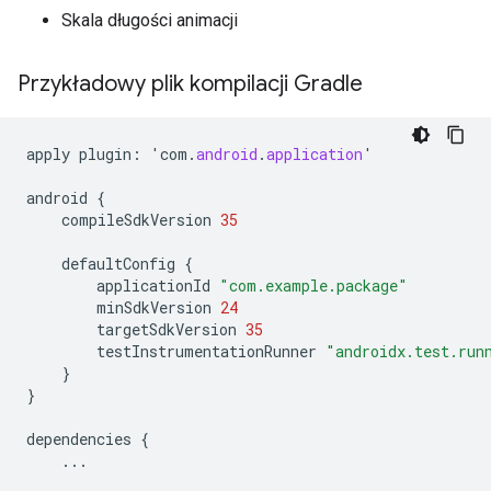
Skala długości animacji
Przykładowy plik kompilacji Gradle
apply
plugin
:
'
com
.
android
.
application
'
android
{
compileSdkVersion
35
defaultConfig
{
applicationId
"com.example.package"
minSdkVersion
24
targetSdkVersion
35
testInstrumentationRunner
"androidx.test.run
}
}
dependencies
{
...