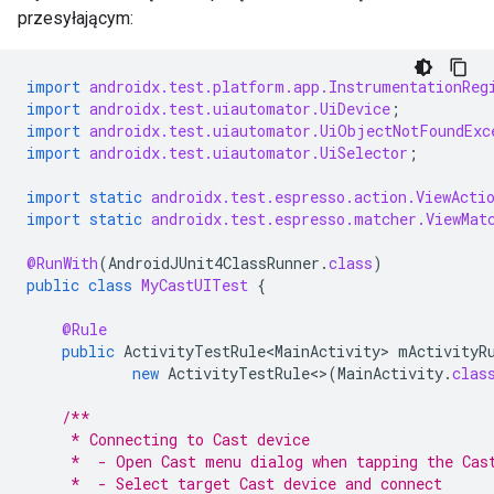
przesyłającym:
import
androidx.test.platform.app.InstrumentationReg
import
androidx.test.uiautomator.UiDevice
;
import
androidx.test.uiautomator.UiObjectNotFoundExc
import
androidx.test.uiautomator.UiSelector
;
import static
androidx.test.espresso.action.ViewActi
import static
androidx.test.espresso.matcher.ViewMat
@RunWith
(
AndroidJUnit4ClassRunner
.
class
)
public
class
MyCastUITest
{
@Rule
public
ActivityTestRule<MainActivity>
mActivityR
new
ActivityTestRule
<>
(
MainActivity
.
clas
/**
     * Connecting to Cast device
     *  - Open Cast menu dialog when tapping the Cas
     *  - Select target Cast device and connect