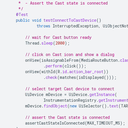
     *  - Assert the Cast state is connected
     */
@Test
public
void
testConnectToCastDevice
()
throws
InterruptedException
,
UiObjectNo
// wait for Cast button ready
Thread
.
sleep
(
2000
);
// click on Cast icon and show a dialog
onView
(
isAssignableFrom
(
MediaRouteButton
.
cla
.
perform
(
click
());
onView
(
withId
(
R
.
id
.
action_bar_root
))
.
check
(
matches
(
isDisplayed
()));
// select target Cast device to connect
UiDevice
mDevice
=
UiDevice
.
getInstance
(
InstrumentationRegistry
.
getInstrumen
mDevice
.
findObject
(
new
UiSelector
().
text
(
TAR
// assert the Cast state is connected
assertCastStateIsConnected
(
MAX_TIMEOUT_MS
);