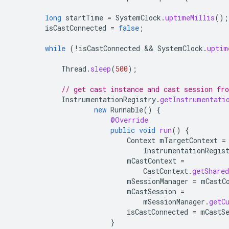
long
startTime
=
SystemClock
.
uptimeMillis
();
isCastConnected
=
false
;
while
(
!
isCastConnected
 && 
SystemClock
.
uptim
Thread
.
sleep
(
500
);
// get cast instance and cast session fr
InstrumentationRegistry
.
getInstrumentati
new
Runnable
()
{
@Override
public
void
run
()
{
Context
mTargetContext
=
InstrumentationRegis
mCastContext
=
CastContext
.
getShared
mSessionManager
=
mCastC
mCastSession
=
mSessionManager
.
getC
isCastConnected
=
mCastS
}