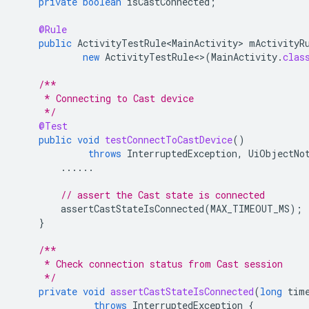
private
boolean
isCastConnected
;
@Rule
public
ActivityTestRule<MainActivity>
mActivityR
new
ActivityTestRule
<>
(
MainActivity
.
clas
/**
     * Connecting to Cast device
     */
@Test
public
void
testConnectToCastDevice
()
throws
InterruptedException
,
UiObjectNo
......
// assert the Cast state is connected
assertCastStateIsConnected
(
MAX_TIMEOUT_MS
);
}
/**
     * Check connection status from Cast session
     */
private
void
assertCastStateIsConnected
(
long
tim
throws
InterruptedException
{