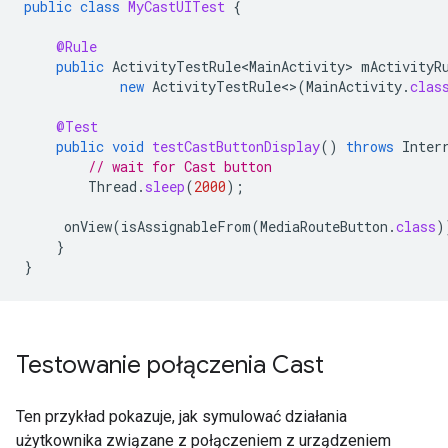
public
class
MyCastUITest
{
@Rule
public
ActivityTestRule<MainActivity>
mActivityR
new
ActivityTestRule
<>
(
MainActivity
.
clas
@Test
public
void
testCastButtonDisplay
()
throws
Inter
// wait for Cast button
Thread
.
sleep
(
2000
);
onView
(
isAssignableFrom
(
MediaRouteButton
.
class
)
}
}
Testowanie połączenia Cast
Ten przykład pokazuje, jak symulować działania
użytkownika związane z połączeniem z urządzeniem