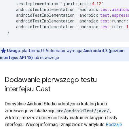
testImplementation
'
junit
:
junit
:
4.12
'
androidTestImplementation
'
androidx
.
test
.
uiautom
androidTestImplementation
'
androidx
.
test
.
espress
androidTestImplementation
'
androidx
.
test
:
runner
:
androidTestImplementation
'
androidx
.
test
:
rules
:
1
}
Uwaga:
platforma UI Automator wymaga
Androida 4.3 (poziom
interfejsu API 18)
lub nowszego.
Dodawanie pierwszego testu
interfejsu Cast
Domyślnie Android Studio udostępnia katalog kodu
źródłowego w lokalizacji
src/androidTest/java/
,
w której możesz umieścić testy instrumentacyjne i testy
interfejsu. Więcej informacji znajdziesz w artykule
Rodzaje