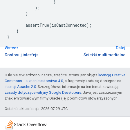
}
);
}
assertTrue
(
isCastConnected
);
}
}
Wstecz
Dalej
Dostosuj interfejs
Ścieżki multimedialne
O ile nie stwierdzono inaczej, treść tej strony jest objęta
licencją Creative
Commons – uznanie autorstwa 4.0
, a fragmenty kodu są dostępne na
licencji Apache 2.0
. Szczegółowe informacje na ten temat zawierają
zasady dotyczące witryny Google Developers
. Java jest zastrzeżonym
znakiem towarowym firmy Oracle i jej podmiotów stowarzyszonych.
Ostatnia aktualizacja: 2026-07-29 UTC.
Stack Overflow