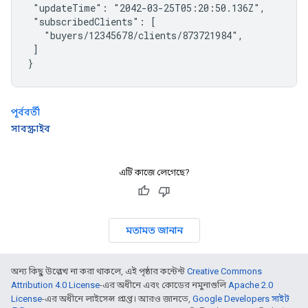
 "updateTime": "2042-03-25T05:20:50.136Z",

 "subscribedClients": [

   "buyers/12345678/clients/873721984",

 ]

}
পূর্ববর্তী
সাবস্ক্রাইব
এটি কাজে লেগেছে?
মতামত জানান
অন্য কিছু উল্লেখ না করা থাকলে, এই পৃষ্ঠার কন্টেন্ট
Creative Commons
Attribution 4.0 License
-এর অধীনে এবং কোডের নমুনাগুলি
Apache 2.0
License
-এর অধীনে লাইসেন্স প্রাপ্ত। আরও জানতে,
Google Developers সাইট