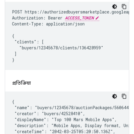
POST https://authorizedbuyersmarketplace.googleapi
Authorization: Bearer 
ACCESS_TOKEN
Content-Type: application/json

{

 "clients": [

   "buyers/12345678/clients/136428959"

 ]

}
প্রতিক্রিয়া
{

 "name": "buyers/12345678/auctionPackages/560644393
 "creator": "buyers/42528410",

 "displayName": "Top 100 Mars Mobile Apps",

 "description": "Mobile Apps, Display format, Unite
 "createTime": "2042-03-25T05:20:50.136Z",
