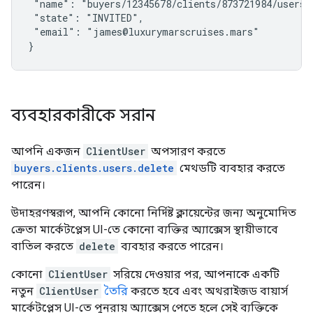
 "name": "buyers/12345678/clients/873721984/users/4
 "state": "INVITED",

 "email": "james@luxurymarscruises.mars"

}
ব্যবহারকারীকে সরান
আপনি একজন
ClientUser
অপসারণ করতে
buyers.clients.users.delete
মেথডটি ব্যবহার করতে
পারেন।
উদাহরণস্বরূপ, আপনি কোনো নির্দিষ্ট ক্লায়েন্টের জন্য অনুমোদিত
ক্রেতা মার্কেটপ্লেস UI-তে কোনো ব্যক্তির অ্যাক্সেস স্থায়ীভাবে
বাতিল করতে
delete
ব্যবহার করতে পারেন।
কোনো
ClientUser
সরিয়ে দেওয়ার পর, আপনাকে একটি
নতুন
ClientUser
তৈরি
করতে হবে এবং অথরাইজড বায়ার্স
মার্কেটপ্লেস UI-তে পুনরায় অ্যাক্সেস পেতে হলে সেই ব্যক্তিকে