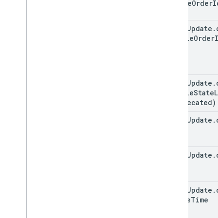
google
Order
I
order
Update
.
Visible
Order
order
Update
.
Visible
State
(deprecated)
order
Update
.
Info
order
Update
.
order
Update
.
create
Time