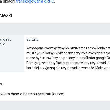
a składni
transkodowania gRPC
.
cieżki
order
.
string
r
Id
Wymagane: wewnętrzny identyfikator zamówienia przy
musi być unikalny i wymagany przy kolejnych operacjac
może być ustawiony na podany identyfikator googleOrd
Pamiętaj, że identyfikator przedstawiany użytkowniko
bardziej przyjazną dla użytkownika wartość. Maksyma
ia
wiera dane o następującej strukturze: