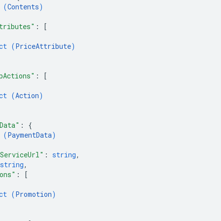
 (
Contents
)
tributes"
: 
[
ct (
PriceAttribute
)
pActions"
: 
[
ct (
Action
)
Data"
: 
{
 (
PaymentData
)
ServiceUrl"
: 
string
,
string
,
ons"
: 
[
ct (
Promotion
)