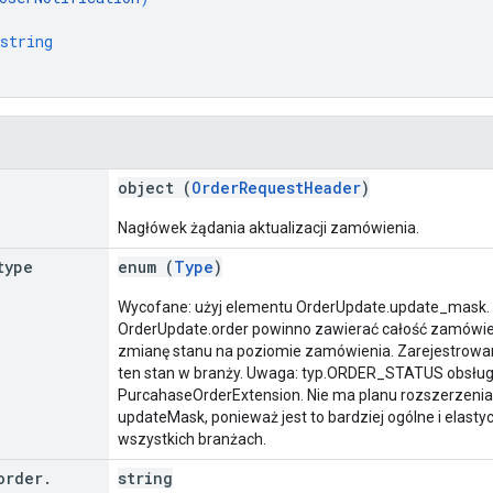
string
object (
OrderRequestHeader
)
Nagłówek żądania aktualizacji zamówienia.
type
enum (
Type
)
Wycofane: użyj elementu OrderUpdate.update_mask. 
OrderUpdate.order powinno zawierać całość zamówie
zmianę stanu na poziomie zamówienia. Zarejestrowan
ten stan w branży. Uwaga: typ.ORDER_STATUS obsługuj
PurcahaseOrderExtension. Nie ma planu rozszerzenia 
updateMask, ponieważ jest to bardziej ogólne i elas
wszystkich branżach.
order
.
string