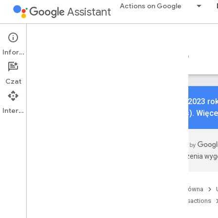
Actions on Google
Assistant
Conversational Actions
Transactions
Informacje
Przewodniki
Materiały referencyjne
Sample
Czat
3 maja 2023 ro
Interfejs API
Actions). Więce
Interfejs Orders API
Przegląd
Interfejs API w wersji 3
Tłumaczenia wyge
Zasoby REST
zamówienia
Przegląd
Strona główna
create
With
Custom
Token
,
Transactions
patch