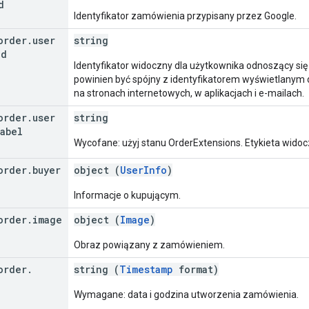
d
Identyfikator zamówienia przypisany przez Google.
order
.
user
string
Id
Identyfikator widoczny dla użytkownika odnoszący się
powinien być spójny z identyfikatorem wyświetlanym 
na stronach internetowych, w aplikacjach i e-mailach.
order
.
user
string
Label
Wycofane: użyj stanu OrderExtensions. Etykieta wido
order
.
buyer
object (
UserInfo
)
Informacje o kupującym.
order
.
image
object (
Image
)
Obraz powiązany z zamówieniem.
order
.
string (
Timestamp
format)
Wymagane: data i godzina utworzenia zamówienia.