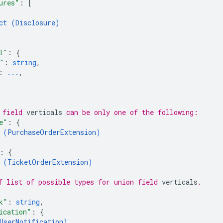
ures"
: 
[
ct (
Disclosure
)
l"
: 
{
"
: 
string
,
: 
...
,
 field 
verticals
 can be only one of the following:
e"
: 
{
 (
PurchaseOrderExtension
)
: 
{
 (
TicketOrderExtension
)
f list of possible types for union field 
verticals
.
k"
: 
string
,
ication"
: 
{
UserNotification
)