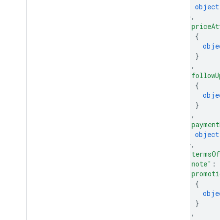
object
}
,
"priceAt
{
obje
}
]
,
"followU
{
obje
}
]
,
"payment
object
}
,
"termsOf
"note"
: 
"promoti
{
obje
}
]
,