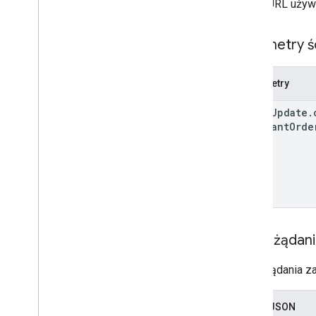
Adres URL używ
Wynik kontroli transakcji
Wymagania dotyczące transakcji
Parametry ś
Typ
Właściwość User
Info
Parametry
order
Update
.
merchant
Orde
Treść żądan
Treść żądania za
Zapis JSON