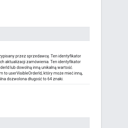
pisany przez sprzedawcę. Ten identyfikator
h aktualizacji zamówienia. Ten identyfikator
erId lub dowolną inną unikalną wartość.
m to userVisibleOrderId, który może mieć inną,
lna dozwolona długość to 64 znaki.