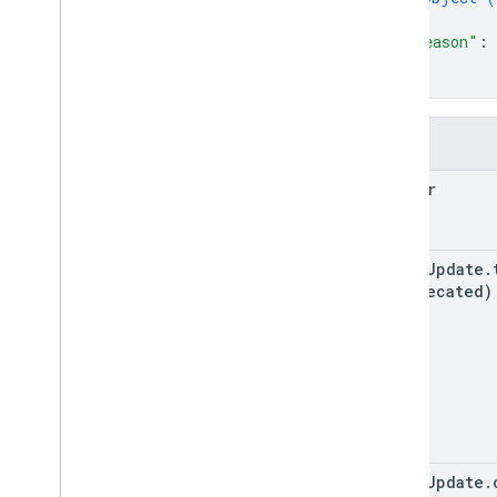
}
,
"reason"
: 
}
}
Pola
header
order
Update
.
(deprecated)
order
Update
.