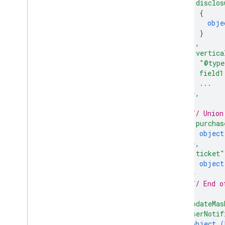
"disclos
{
obje
}
]
,
"vertica
"@type
field1
...
}
,
// Union
"purchas
object
}
,
"ticket"
object
}
// End o
}
,
"updateMas
"userNotif
object (