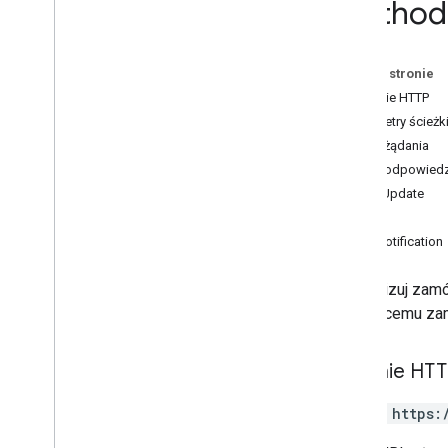
Method:
Typy
Opcja płatności Google
Metoda płatności Merchant Center
Na tej stronie
Opcja płatności Merchant Center
Żądanie HTTP
Kolejność
Parametry ścieżk
Opcje zamówień
Treść żądania
Żądanie żądania
Treść odpowiedz
Parametry płatności
OrderUpdate
Opcje prezentacji
Typ
Typ wyniku
UserNotification
Miejsce
Stan
Zaktualizuj zamó
Bilet
istniejącemu za
Informacje o biletach
Rozszerzenie biletu
Żądanie HT
Decyzja dotycząca transakcji
Wartość decyzji dotycząca
PATCH https:
transakcji
Parametr wartości transakcji