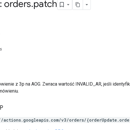
 orders
.
patch
i
i
wienie z 3p na AOG. Zwraca wartość INVALID_AR, jeśli identyfik
mówieniu.
TP
//actions.googleapis.com/v3/orders/{orderUpdate.orde