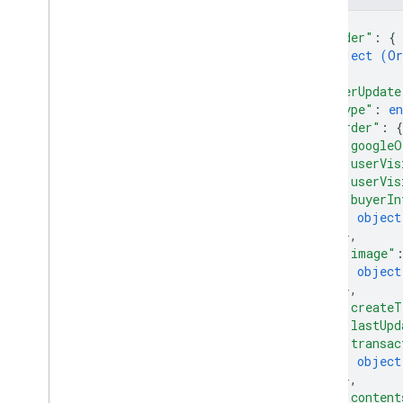
{
"header"
: 
{
object (
Or
}
,
"orderUpdate
"type"
: 
e
"order"
: 
{
"googleO
"userVis
"userVis
"buyerIn
object
}
,
"image"
object
}
,
"createT
"lastUpd
"transac
object
}
,
"content