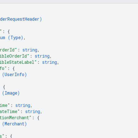
derRequestHeader
)
"
: 
{
num (
Type
)
,
rderId"
: 
string
,
ibleOrderId"
: 
string
,
ibleStateLabel"
: 
string
,
fo"
: 
{
 (
UserInfo
)
: 
{
 (
Image
)
ime"
: 
string
,
ateTime"
: 
string
,
tionMerchant"
: 
{
 (
Merchant
)
s"
: 
{