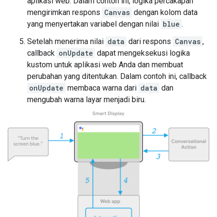
aplikasi web. Dalam contoh ini, logika percakapan
mengirimkan respons
Canvas
dengan kolom data
yang menyertakan variabel dengan nilai
blue
.
Setelah menerima nilai
data
dari respons
Canvas
,
callback
onUpdate
dapat mengeksekusi logika
kustom untuk aplikasi web Anda dan membuat
perubahan yang ditentukan. Dalam contoh ini, callback
onUpdate
membaca warna dari
data
dan
mengubah warna layar menjadi biru.