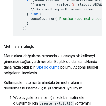
//
answer
===
{
value
:
5
,
status
:
ANSWER
//
Do
something
with
answer
.
value
}
else
{
console
.
error
(
'Promise returned unsucce
}
});
Metin alanı oluştur
Metin alanı, doğrulama sırasında kullanıcıya bir kelimeyi
girmenizi sağlar. yardımcı olur. Boşluk doldurma hakkında
daha fazla bilgi için
Slot doldurma
bölümü Actions Builder
belgelerini inceleyin.
Kullanıcıdan istemci tarafındaki bir metin alanını
doldurmasını istemek için şu adımları uygulayın:
Web uygulaması mantığınızda bir metin alanı
oluşturmak için
createTextSlot()
yöntemini