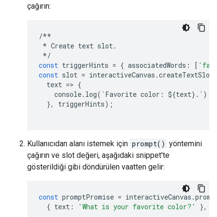
çağırın:
/**
*
Create
text
slot
.
*/
const
triggerHints
=
{
associatedWords
:
[
'fav
const
slot
=
interactiveCanvas
.
createTextSlot
text
=
>
{
console
.
log
(
`
Favorite
color
:
$
{
text
}
.
`
);
},
triggerHints
);
Kullanıcıdan alanı istemek için
prompt()
yöntemini
çağırın ve slot değeri, aşağıdaki snippet'te
gösterildiği gibi döndürülen vaatten gelir:
const
promptPromise
=
interactiveCanvas
.
promp
{
text
:
'What is your favorite color?'
},
s