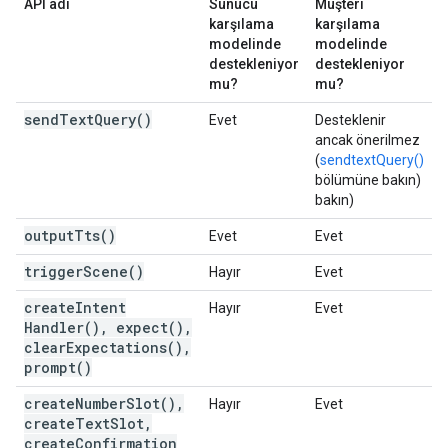
API adı
Sunucu
Müşteri
karşılama
karşılama
modelinde
modelinde
destekleniyor
destekleniyor
mu?
mu?
send
Text
Query(
)
Evet
Desteklenir
ancak önerilmez
(
sendtextQuery()
bölümüne bakın)
bakın)
output
Tts(
)
Evet
Evet
trigger
Scene(
)
Hayır
Evet
create
Intent
Hayır
Evet
Handler(
)
,
expect(
)
,
clear
Expectations(
)
,
prompt(
)
create
Number
Slot(
)
,
Hayır
Evet
create
Text
Slot
,
create
Confirmation