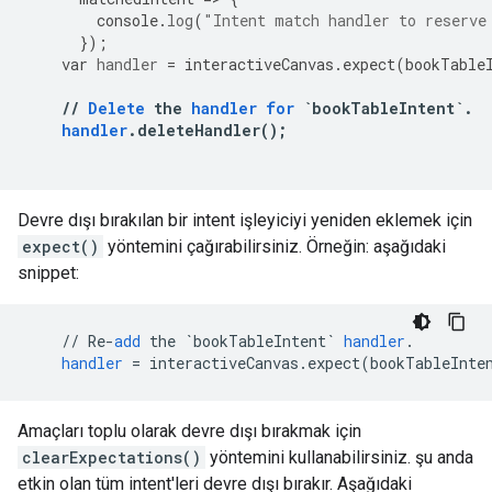
console
.
log
(
"Intent match handler to reserve
}
);
var
handler
=
interactiveCanvas
.
expect
(
bookTable
//
Delete
the
handler
for
`bookTableIntent`
.
handler
.
deleteHandler
();
Devre dışı bırakılan bir intent işleyiciyi yeniden eklemek için
expect()
yöntemini çağırabilirsiniz. Örneğin: aşağıdaki
snippet:
//
Re
-
add
the
`bookTableIntent`
handler
.
handler
=
interactiveCanvas
.
expect
(
bookTableInte
Amaçları toplu olarak devre dışı bırakmak için
clearExpectations()
yöntemini kullanabilirsiniz. şu anda
etkin olan tüm intent'leri devre dışı bırakır. Aşağıdaki