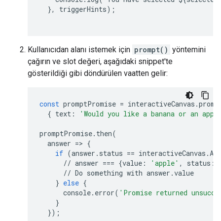
},
triggerHints
);
Kullanıcıdan alanı istemek için
prompt()
yöntemini
çağırın ve slot değeri, aşağıdaki snippet'te
gösterildiği gibi döndürülen vaatten gelir:
const
promptPromise
=
interactiveCanvas
.
promp
{
text
:
'Would you like a banana or an appl
promptPromise
.
then
(
answer
=
>
{
if
(
answer
.
status
==
interactiveCanvas
.
An
//
answer
===
{
value
:
'apple'
,
status
:
//
Do
something
with
answer
.
value
}
else
{
console
.
error
(
'Promise returned unsucce
}
});