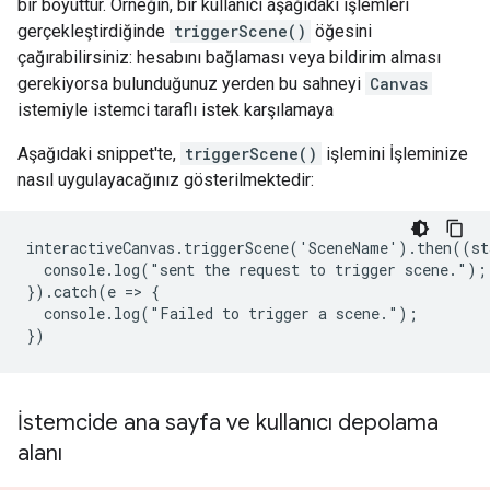
bir boyuttur. Örneğin, bir kullanıcı aşağıdaki işlemleri
gerçekleştirdiğinde
triggerScene()
öğesini
çağırabilirsiniz: hesabını bağlaması veya bildirim alması
gerekiyorsa bulunduğunuz yerden bu sahneyi
Canvas
istemiyle istemci taraflı istek karşılamaya
Aşağıdaki snippet'te,
triggerScene()
işlemini İşleminize
nasıl uygulayacağınız gösterilmektedir:
interactiveCanvas.triggerScene('SceneName').then((sta
  console.log("sent the request to trigger scene.");

}).catch(e => {

  console.log("Failed to trigger a scene.");

İstemcide ana sayfa ve kullanıcı depolama
alanı