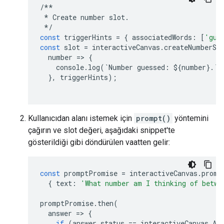
/**
*
Create
number
slot
.
*/
const
triggerHints
=
{
associatedWords
:
[
'gue
const
slot
=
interactiveCanvas
.
createNumberSl
number
=
>
{
console
.
log
(
`
Number
guessed
:
$
{
number
}
.
`
)
},
triggerHints
);
Kullanıcıdan alanı istemek için
prompt()
yöntemini
çağırın ve slot değeri, aşağıdaki snippet'te
gösterildiği gibi döndürülen vaatten gelir:
const
promptPromise
=
interactiveCanvas
.
promp
{
text
:
'What number am I thinking of betwe
promptPromise
.
then
(
answer
=
>
{
if
(
answer
.
status
==
interactiveCanvas
.
An