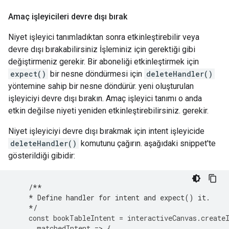
Amaç işleyicileri devre dışı bırak
Niyet işleyici tanımladıktan sonra etkinleştirebilir veya
devre dışı bırakabilirsiniz İşleminiz için gerektiği gibi
değiştirmeniz gerekir. Bir aboneliği etkinleştirmek için
expect()
bir nesne döndürmesi için
deleteHandler()
yöntemine sahip bir nesne döndürür. yeni oluşturulan
işleyiciyi devre dışı bırakın. Amaç işleyici tanımı o anda
etkin değilse niyeti yeniden etkinleştirebilirsiniz. gerekir.
Niyet işleyiciyi devre dışı bırakmak için intent işleyicide
deleteHandler()
komutunu çağırın. aşağıdaki snippet'te
gösterildiği gibidir:
/**
    * Define handler for intent and expect() it.
    */
const
bookTableIntent
=
interactiveCanvas
.
create
matchedIntent
=>
{