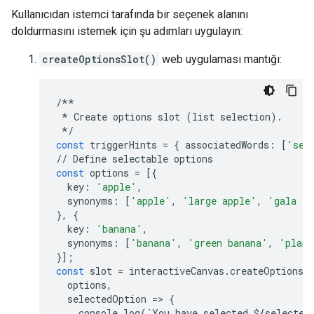
Kullanıcıdan istemci tarafında bir seçenek alanını
doldurmasını istemek için şu adımları uygulayın:
createOptionsSlot()
web uygulaması mantığı:
/**
*
Create
options
slot
(
list
selection
)
.
*/
const
triggerHints
=
{
associatedWords
:
[
'sel
//
Define
selectable
options
const
options
=
[{
key
:
'apple'
,
synonyms
:
[
'apple'
,
'large apple'
,
'gala ap
},
{
key
:
'banana'
,
synonyms
:
[
'banana'
,
'green banana'
,
'plant
}];
const
slot
=
interactiveCanvas
.
createOptionsS
options
,
selectedOption
=
>
{
console
.
log
(
`
You
have
selected
$
{
selected