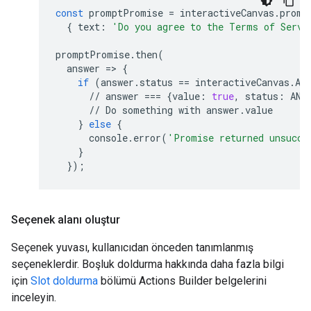
const
promptPromise
=
interactiveCanvas
.
promp
{
text
:
'Do you agree to the Terms of Servi
promptPromise
.
then
(
answer
=
>
{
if
(
answer
.
status
==
interactiveCanvas
.
An
//
answer
===
{
value
:
true
,
status
:
ANS
//
Do
something
with
answer
.
value
}
else
{
console
.
error
(
'Promise returned unsucce
}
});
Seçenek alanı oluştur
Seçenek yuvası, kullanıcıdan önceden tanımlanmış
seçeneklerdir. Boşluk doldurma hakkında daha fazla bilgi
için
Slot doldurma
bölümü Actions Builder belgelerini
inceleyin.