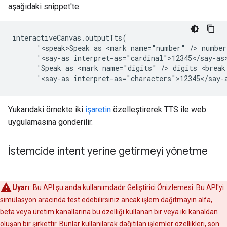
aşağıdaki snippet'te:
interactiveCanvas.outputTts(

      '<speak>Speak as <mark name="number" /> number
      '<say-as interpret-as="cardinal">12345</say-as
      'Speak as <mark name="digits" /> digits <break
Yukarıdaki örnekte iki
işaretin
özelleştirerek TTS ile web
uygulamasına gönderilir.
İstemcide intent yerine getirmeyi yönetme
Uyarı
: Bu API şu anda kullanımdadır Geliştirici Önizlemesi. Bu API'yi
simülasyon aracında test edebilirsiniz ancak işlem dağıtmayın alfa,
beta veya üretim kanallarına bu özelliği kullanan bir veya iki kanaldan
oluşan bir şirkettir. Bunlar kullanılarak dağıtılan işlemler özellikleri, son