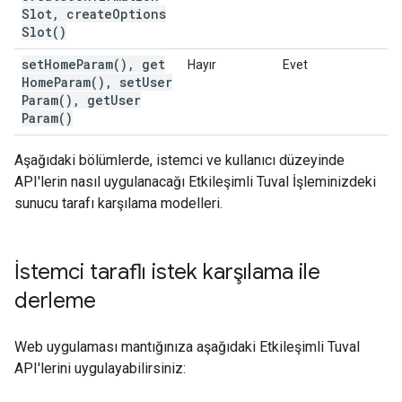
Slot
,
create
Options
Slot(
)
set
Home
Param(
)
,
get
Hayır
Evet
Home
Param(
)
,
set
User
Param(
)
,
get
User
Param(
)
Aşağıdaki bölümlerde, istemci ve kullanıcı düzeyinde
API'lerin nasıl uygulanacağı Etkileşimli Tuval İşleminizdeki
sunucu tarafı karşılama modelleri.
İstemci taraflı istek karşılama ile
derleme
Web uygulaması mantığınıza aşağıdaki Etkileşimli Tuval
API'lerini uygulayabilirsiniz: