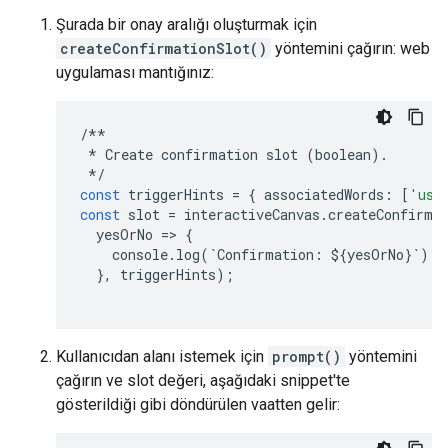
Şurada bir onay aralığı oluşturmak için
createConfirmationSlot()
yöntemini çağırın: web
uygulaması mantığınız:
/**
*
Create
confirmation
slot
(
boolean
)
.
*/
const
triggerHints
=
{
associatedWords
:
[
'use
const
slot
=
interactiveCanvas
.
createConfirma
yesOrNo
=
>
{
console
.
log
(
`
Confirmation
:
$
{
yesOrNo
}
`
);
},
triggerHints
);
Kullanıcıdan alanı istemek için
prompt()
yöntemini
çağırın ve slot değeri, aşağıdaki snippet'te
gösterildiği gibi döndürülen vaatten gelir: