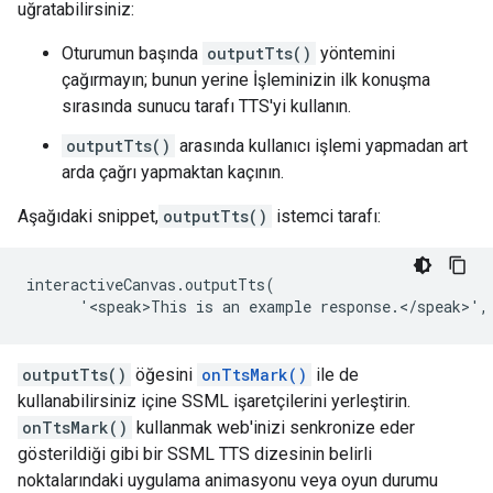
uğratabilirsiniz:
Oturumun başında
outputTts()
yöntemini
çağırmayın; bunun yerine İşleminizin ilk konuşma
sırasında sunucu tarafı TTS'yi kullanın.
outputTts()
arasında kullanıcı işlemi yapmadan art
arda çağrı yapmaktan kaçının.
Aşağıdaki snippet,
outputTts()
istemci tarafı:
interactiveCanvas.outputTts(

outputTts()
öğesini
onTtsMark()
ile de
kullanabilirsiniz içine SSML işaretçilerini yerleştirin.
onTtsMark()
kullanmak web'inizi senkronize eder
gösterildiği gibi bir SSML TTS dizesinin belirli
noktalarındaki uygulama animasyonu veya oyun durumu