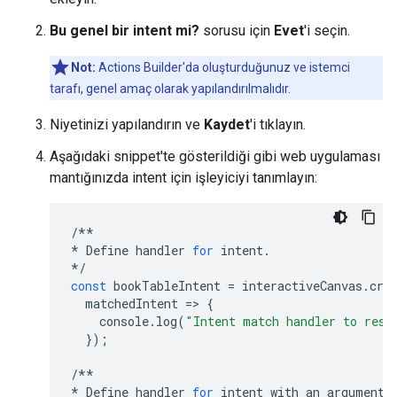
Bu genel bir intent mi?
sorusu için
Evet
'i seçin.
Not:
Actions Builder'da oluşturduğunuz ve istemci
tarafı, genel amaç olarak yapılandırılmalıdır.
Niyetinizi yapılandırın ve
Kaydet
'i tıklayın.
Aşağıdaki snippet'te gösterildiği gibi web uygulaması
mantığınızda intent için işleyiciyi tanımlayın:
/**
*
Define
handler
for
intent
.
*/
const
bookTableIntent
=
interactiveCanvas
.
cre
matchedIntent
=
>
{
console
.
log
(
"Intent match handler to rese
});
/**
*
Define
handler
for
intent
with
an
argument
.