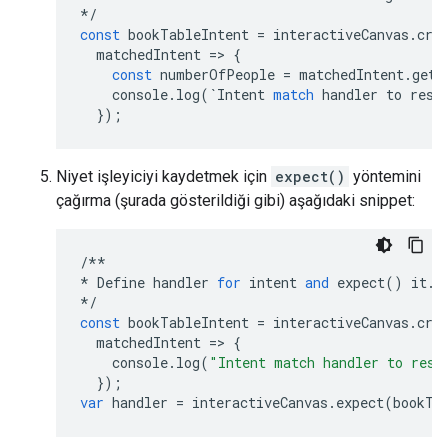
*/
const
bookTableIntent
=
interactiveCanvas
.
cre
matchedIntent
=
>
{
const
numberOfPeople
=
matchedIntent
.
getI
console
.
log
(
`
Intent
match
handler
to
rese
});
Niyet işleyiciyi kaydetmek için
expect()
yöntemini
çağırma (şurada gösterildiği gibi) aşağıdaki snippet:
/**
*
Define
handler
for
intent
and
expect
()
it
.
*/
const
bookTableIntent
=
interactiveCanvas
.
cre
matchedIntent
=
>
{
console
.
log
(
"Intent match handler to rese
});
var
handler
=
interactiveCanvas
.
expect
(
bookTa