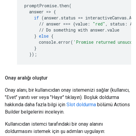
promptPromise
.
then
(
answer
=
>
{
if
(
answer
.
status
==
interactiveCanvas
.
An
//
answer
===
{
value
:
"red"
,
status
:
AN
//
Do
something
with
answer
.
value
}
else
{
console
.
error
(
'Promise returned unsucce
}
});
Onay aralığı oluştur
Onay alanı, bir kullanıcıdan onay istemenizi sağlar (kullanıcı,
"Evet" yanıtı ver veya "Hayır" tıklayın). Boşluk doldurma
hakkında daha fazla bilgi için
Slot doldurma
bölümü Actions
Builder belgelerini inceleyin.
Kullanıcıdan istemci tarafındaki bir onay alanını
doldurmasını istemek için şu adımları uygulayın: