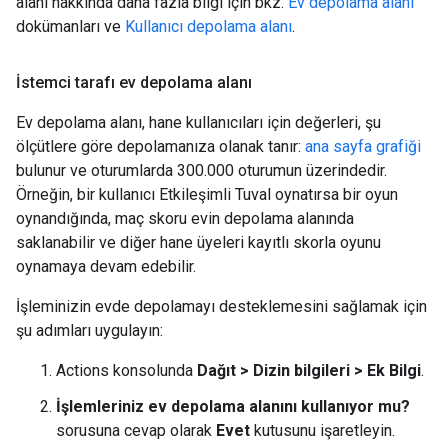
alanı hakkında daha fazla bilgi için bkz.
Ev depolama alanı
dokümanları ve
Kullanıcı depolama alanı
.
İstemci tarafı ev depolama alanı
Ev depolama alanı, hane kullanıcıları için değerleri, şu
ölçütlere göre depolamanıza olanak tanır:
ana sayfa grafiği
bulunur ve oturumlarda 300.000 oturumun üzerindedir.
Örneğin, bir kullanıcı Etkileşimli Tuval oynatırsa bir oyun
oynandığında, maç skoru evin depolama alanında
saklanabilir ve diğer hane üyeleri kayıtlı skorla oyunu
oynamaya devam edebilir.
İşleminizin evde depolamayı desteklemesini sağlamak için
şu adımları uygulayın:
Actions konsolunda
Dağıt > Dizin bilgileri > Ek Bilgi
.
İşlemleriniz ev depolama alanını kullanıyor mu?
sorusuna cevap olarak
Evet
kutusunu işaretleyin.