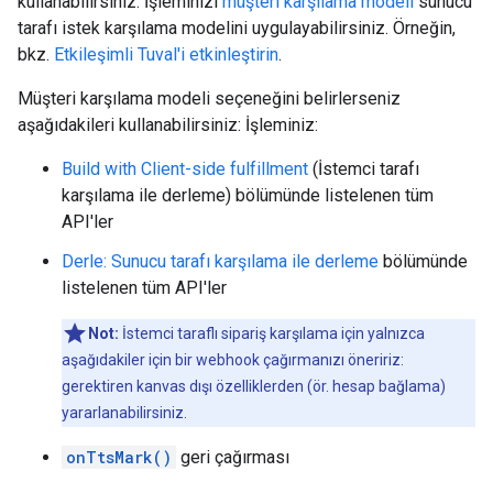
kullanabilirsiniz. İşleminizi
müşteri karşılama modeli
sunucu
tarafı istek karşılama modelini uygulayabilirsiniz. Örneğin,
bkz.
Etkileşimli Tuval'i etkinleştirin
.
Müşteri karşılama modeli seçeneğini belirlerseniz
aşağıdakileri kullanabilirsiniz: İşleminiz:
Build with Client-side fulfillment
(İstemci tarafı
karşılama ile derleme) bölümünde listelenen tüm
API'ler
Derle: Sunucu tarafı karşılama ile derleme
bölümünde
listelenen tüm API'ler
Not:
İstemci taraflı sipariş karşılama için yalnızca
aşağıdakiler için bir webhook çağırmanızı öneririz:
gerektiren kanvas dışı özelliklerden (ör. hesap bağlama)
yararlanabilirsiniz.
onTtsMark()
geri çağırması