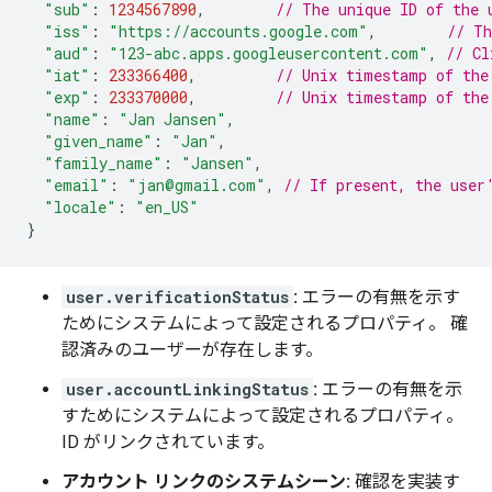
"sub"
:
1234567890
,
// The unique ID of the 
"iss"
:
"https://accounts.google.com"
,
// Th
"aud"
:
"123-abc.apps.googleusercontent.com"
,
// Cl
"iat"
:
233366400
,
// Unix timestamp of the
"exp"
:
233370000
,
// Unix timestamp of the
"name"
:
"Jan Jansen"
,
"given_name"
:
"Jan"
,
"family_name"
:
"Jansen"
,
"email"
:
"jan@gmail.com"
,
// If present, the user
"locale"
:
"en_US"
}
user.verificationStatus
:
エラーの有無を示す
ためにシステムによって設定されるプロパティ。 確
認済みのユーザーが存在します。
user.accountLinkingStatus
:
エラーの有無を示
すためにシステムによって設定されるプロパティ。
ID がリンクされています。
アカウント リンクのシステムシーン:
確認を実装す