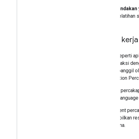
Tindakan 
pelatihan 
Cara kerja
Tidak seperti a
berinteraksi den
saat dipanggil o
atau Action Per
Selama percakap
natural language
Fulfillment per
menampilkan re
pengguna.