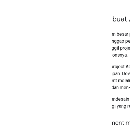
Membuat A
Sebagian besar 
Anda. Anggap pe
memanggil projec
meresponsnya.
Dalam project A
percakapan. Dev
fulfillment mel
coding dan men
Saat mendesain
teknologi yang r
Fulfillment