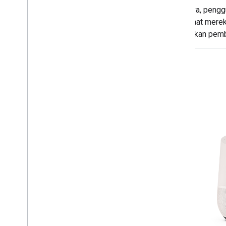
Misalnya, pengg
Menambahkan fitur lainnya
Anda saat merek
Kanvas Interaktif
melibatkan pemba
Interaksi pengguna
Penautan akun
Transaksi