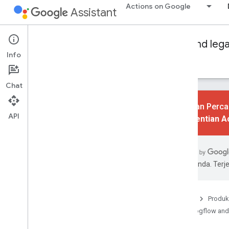
Actions on Google
Assistant
Conversational Actions
Dialogflow and leg
Info
Panduan
Referensi
Contoh
Glosarium
Chat
Tindakan Percak
API
Penghentian A
Dasar-dasar
Ringkasan
Intent dan pemanggilan
pilihan Anda. Te
Fulfillment dengan Dialogflow
Fulfillment dengan Actions SDK
Desain percakapan
Beranda
Produk
Dialogflow and
Memenuhi fulfillment