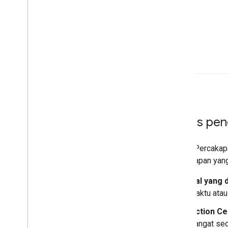
Kasus pe
Action Percakap
Percakapan yang
Hal yang 
waktu atau
Action Ce
sangat sed