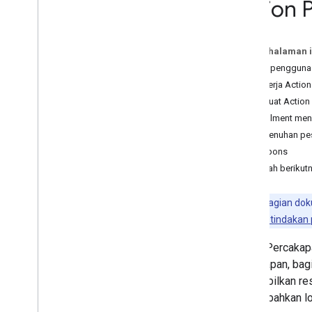
Action 
Membuat aplikasi dengan Dialogflow
Membuat aplikasi dengan SDK Actions
Respons
Pada halaman i
Helpers
Kasus pengguna
Menyimpan data di percakapan
Cara kerja Actio
Keluar dan kembali
Membuat Action
Cakupan ke platform tertentu
Fulfillment m
Men-deploy fulfillment
Pemenuhan pe
Respons
Pengujian
Langkah berikut
Praktik terbaik pengujian
Ringkasan simulator tindakan
Catatan:
Bagian doku
Men-deploy dan mengelola
lihat
ringkasan tindakan
Checklist pra-peluncuran
Action Percaka
Pembuatan versi
percakapan, bag
Mengirimkan project Anda
menampilkan res
Ringkasan konsol Actions
menambahkan log
Pelokalan