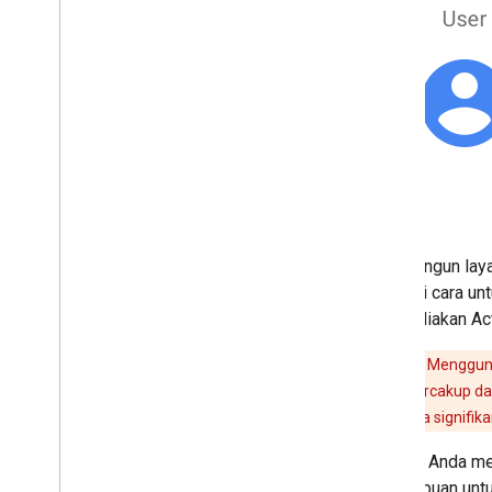
Membangun layana
sebagai cara un
menyediakan Act
Perhatian:
Mengguna
Actions SDK tercakup d
berubah secara signifik
Setelah Anda men
kemampuan untuk