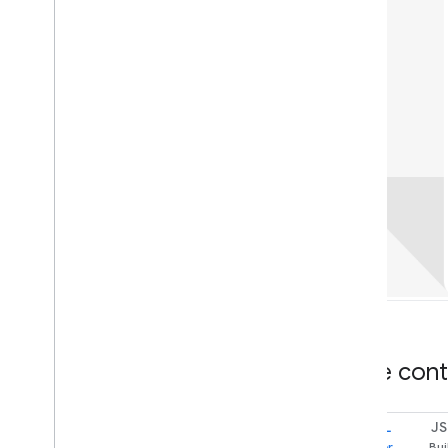
Kode con
YAML
J