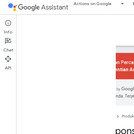
Actions on Google
Assistant
Conversational Actions
Info
Panduan
Referensi
Codelab
Contoh
Chat
Tindakan Percak
API
Penghentian A
Memulai
Ringkasan
Mulai cepat
pilihan Anda. Te
Dasar-dasar
Tindakan
Beranda
Produk
Intent
Respon
Jenis