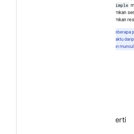
Pengujian
last_simple
m
Praktik terbaik NLU
mengirimkan sem
mengirimkan res
Menambahkan fitur lainnya
Interaksi pengguna
Catatan:
Beberapa pl
Penautan akun
satu tempat waktu dari
Pelokalan
orang kaya akan muncul
Transaksi
Izin
Men-deploy dan mengelola
Checklist pra-peluncuran
Mengirimkan project Anda
Ringkasan konsol Actions
Alur kerja lainnya
Properti
Dialogflow
SDK Tindakan Lama