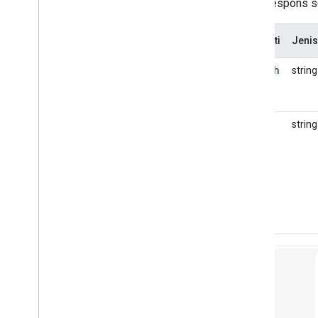
Jenis respons se
Properti
Jenis
speech
string
text
string