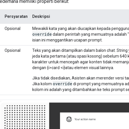
derhana memiliki properti berikut:
Persyaratan
Deskripsi
Opsional
Mewakili kata yang akan diucapkan kepada pengguna
override
dalam perintah yang memuatnya adalah "t
isian ini menggantikan ucapan prompt.
Opsional
Teks yang akan ditampilkan dalam balon chat. String y
jeda kata pertama (atau spasi kosong) sebelum 640 
karakter untuk mencegah agar konten tidak memanja
dengan {i>card <i}atau elemen visual lainnya.
Jika tidak disediakan, Asisten akan merender versi t
override
Jika kolom
di prompt yang memuatnya ada
kolom ini adalah yang ditambahkan ke teks prompt 