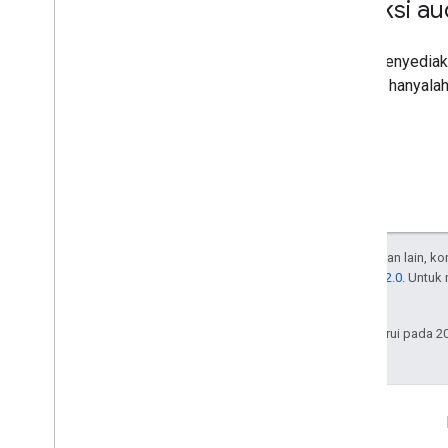
Koleksi au
Kami menyediaka
lakukan hanyal
Kecuali dinyatakan lain, k
Lisensi Apache 2.0
. Untuk
afiliasinya.
Terakhir diperbarui pada 2
Info Selengkapnya