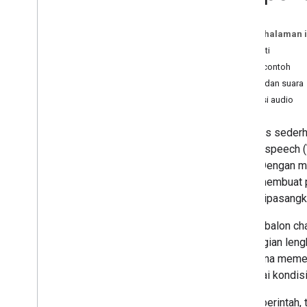
Adegan
Perintah
Pada halaman i
Ringkasan
Properti
Sederhana
Kode contoh
Kaya
SSML dan suara
Pilihan
Koleksi audio
Media
SSML
Respons sederha
Fitur SSML Beta
text-to-speech 
Fonetik SSML
suara. Dengan 
dapat membuat p
Build
dapat dipasangk
Ringkasan
Project tindakan
Konten balon ch
Model pemanggilan
atau bagian len
Model percakapan
pengguna memet
Webhook
berbagai kondisi
Kanvas Interaktif
Penyimpanan
Dalam perintah,