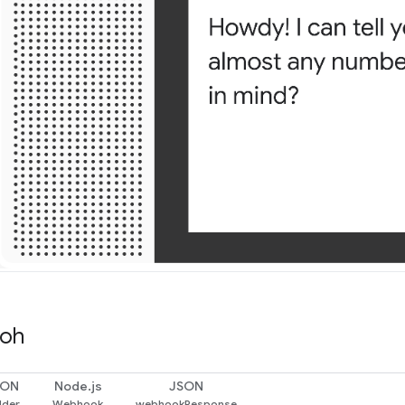
toh
SON
Node.js
JSON