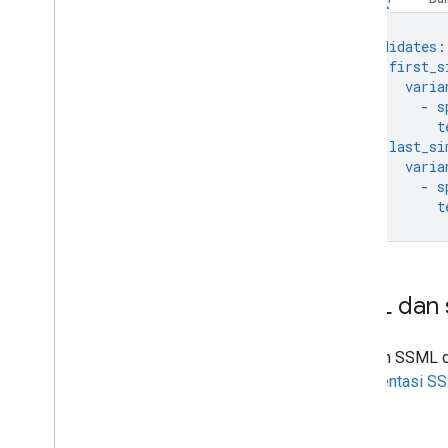
candidates
:
-
first_s
varia
-
s
t
last_si
varia
-
s
t
SSML dan 
Gunakan SSML da
dokumentasi S