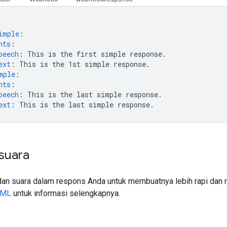
imple
:
nts
:
peech
:
This is the first simple response.
ext
:
This is the 1st simple response.
mple
:
nts
:
peech
:
This is the last simple response.
ext
:
This is the last simple response.
suara
n suara dalam respons Anda untuk membuatnya lebih rapi dan me
SML
untuk informasi selengkapnya.