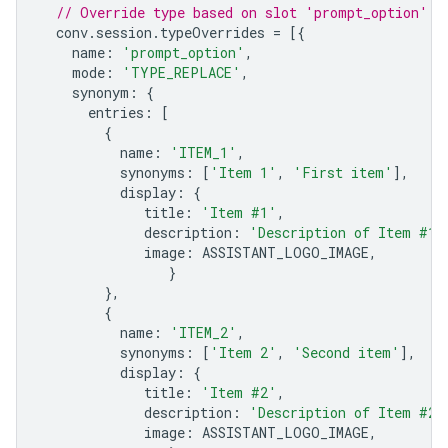
// Override type based on slot 'prompt_option'
conv
.
session
.
typeOverrides
=
[{
name
:
'prompt_option'
,
mode
:
'TYPE_REPLACE'
,
synonym
:
{
entries
:
[
{
name
:
'ITEM_1'
,
synonyms
:
[
'Item 1'
,
'First item'
],
display
:
{
title
:
'Item #1'
,
description
:
'Description of Item #1'
image
:
ASSISTANT_LOGO_IMAGE
,
}
},
{
name
:
'ITEM_2'
,
synonyms
:
[
'Item 2'
,
'Second item'
],
display
:
{
title
:
'Item #2'
,
description
:
'Description of Item #2'
image
:
ASSISTANT_LOGO_IMAGE
,