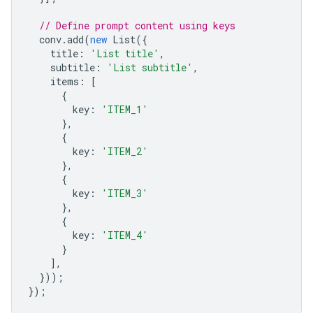
// Define prompt content using keys
conv
.
add
(
new
List
({
title
:
'List title'
,
subtitle
:
'List subtitle'
,
items
:
[
{
key
:
'ITEM_1'
},
{
key
:
'ITEM_2'
},
{
key
:
'ITEM_3'
},
{
key
:
'ITEM_4'
}
],
}));
});