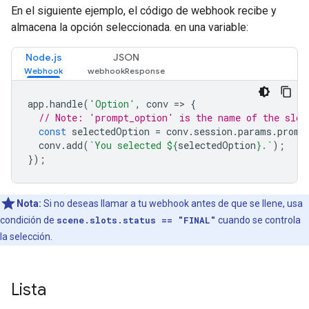
En el siguiente ejemplo, el código de webhook recibe y
almacena la opción seleccionada. en una variable:
Node.js
JSON
app
.
handle
(
'Option'
,
conv
=>
{
// Note: 'prompt_option' is the name of the slot
const
selectedOption
=
conv
.
session
.
params
.
promp
conv
.
add
(
`You selected 
${
selectedOption
}
.`
);
});
Nota:
Si no deseas llamar a tu webhook antes de que se llene, usa
condición de
scene.slots.status == "FINAL"
cuando se controla
la selección.
Lista