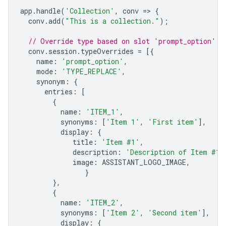
app
.
handle
(
'Collection'
,
conv
=>
{
conv
.
add
(
"This is a collection."
);
// Override type based on slot 'prompt_option'
conv
.
session
.
typeOverrides
=
[{
name
:
'prompt_option'
,
mode
:
'TYPE_REPLACE'
,
synonym
:
{
entries
:
[
{
name
:
'ITEM_1'
,
synonyms
:
[
'Item 1'
,
'First item'
],
display
:
{
title
:
'Item #1'
,
description
:
'Description of Item #1'
image
:
ASSISTANT_LOGO_IMAGE
,
}
},
{
name
:
'ITEM_2'
,
synonyms
:
[
'Item 2'
,
'Second item'
],
display
:
{