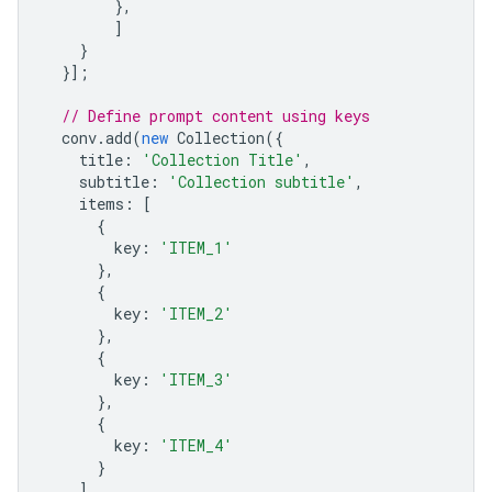
},
]
}
}];
// Define prompt content using keys
conv
.
add
(
new
Collection
({
title
:
'Collection Title'
,
subtitle
:
'Collection subtitle'
,
items
:
[
{
key
:
'ITEM_1'
},
{
key
:
'ITEM_2'
},
{
key
:
'ITEM_3'
},
{
key
:
'ITEM_4'
}
],