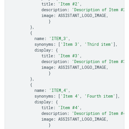
title
:
'Item #2'
,
description
:
'Description of Item #2'
image
:
ASSISTANT_LOGO_IMAGE
,
}
},
{
name
:
'ITEM_3'
,
synonyms
:
[
'Item 3'
,
'Third item'
],
display
:
{
title
:
'Item #3'
,
description
:
'Description of Item #3'
image
:
ASSISTANT_LOGO_IMAGE
,
}
},
{
name
:
'ITEM_4'
,
synonyms
:
[
'Item 4'
,
'Fourth item'
],
display
:
{
title
:
'Item #4'
,
description
:
'Description of Item #4'
image
:
ASSISTANT_LOGO_IMAGE
,
}