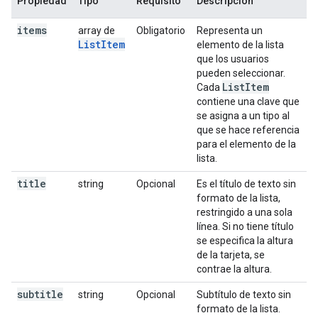
Propiedad
Tipo
Requisito
Descripción
items
array de
Obligatorio
Representa un
ListItem
elemento de la lista
que los usuarios
pueden seleccionar.
List
Item
Cada
contiene una clave que
se asigna a un tipo al
que se hace referencia
para el elemento de la
lista.
title
string
Opcional
Es el título de texto sin
formato de la lista,
restringido a una sola
línea. Si no tiene título
se especifica la altura
de la tarjeta, se
contrae la altura.
subtitle
string
Opcional
Subtítulo de texto sin
formato de la lista.