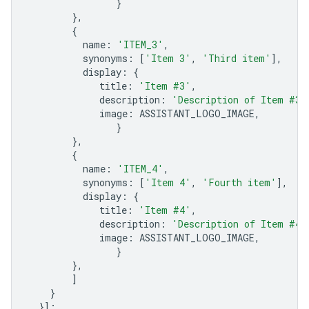
}
},
{
name
:
'ITEM_3'
,
synonyms
:
[
'Item 3'
,
'Third item'
],
display
:
{
title
:
'Item #3'
,
description
:
'Description of Item #3'
image
:
ASSISTANT_LOGO_IMAGE
,
}
},
{
name
:
'ITEM_4'
,
synonyms
:
[
'Item 4'
,
'Fourth item'
],
display
:
{
title
:
'Item #4'
,
description
:
'Description of Item #4'
image
:
ASSISTANT_LOGO_IMAGE
,
}
},
]
}
}];