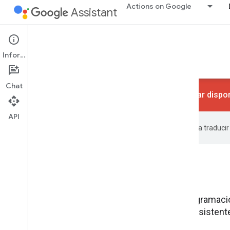
Actions on Google
Assistant
Conversational Actions
Información
Guías
Referencia
Codelabs
Muestras
Chat
Las acciones de conversación dejaron de estar dispon
API
Google utiliza tecnología de IA para traduci
Codelabs
Los codelabs ofrecen una experiencia de programació
el proceso de compilación de acciones para Asistent