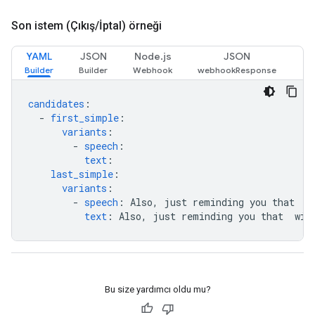
Son istem (Çıkış
/
İptal) örneği
YAML
JSON
Node.js
JSON
candidates
:
-
first_simple
:
variants
:
-
speech
:
text
:
last_simple
:
variants
:
-
speech
:
Also, just reminding you that 
 w
text
:
Also, just reminding you that 
 wil
Bu size yardımcı oldu mu?