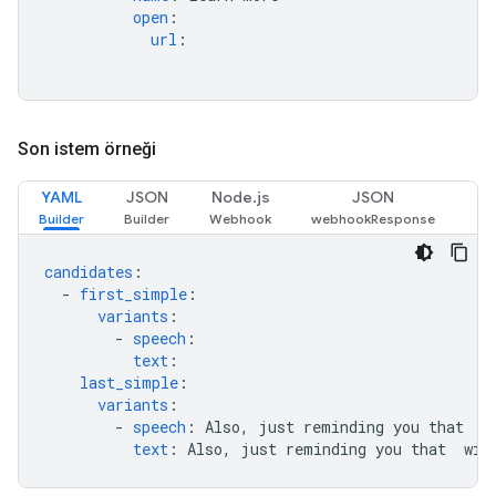
open
:
url
:
Son istem örneği
YAML
JSON
Node.js
JSON
candidates
:
-
first_simple
:
variants
:
-
speech
:
text
:
last_simple
:
variants
:
-
speech
:
Also, just reminding you that 
 w
text
:
Also, just reminding you that 
 wil