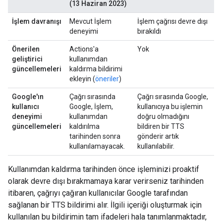
(13 Haziran 2023)
İşlem davranışı
Mevcut İşlem
İşlem çağrısı devre dışı
deneyimi
bırakıldı
Önerilen
Actions'a
Yok
geliştirici
kullanımdan
güncellemeleri
kaldırma bildirimi
ekleyin (
öneriler
)
Google'ın
Çağrı sırasında
Çağrı sırasında Google,
kullanıcı
Google, İşlem,
kullanıcıya bu işlemin
deneyimi
kullanımdan
doğru olmadığını
güncellemeleri
kaldırılma
bildiren bir TTS
tarihinden sonra
gönderir artık
kullanılamayacak.
kullanılabilir.
Kullanımdan kaldırma tarihinden önce işleminizi proaktif
olarak devre dışı bırakmamaya karar verirseniz tarihinden
itibaren, çağrıyı çağıran kullanıcılar Google tarafından
sağlanan bir TTS bildirimi alır. İlgili içeriği oluşturmak için
kullanılan bu bildirimin tam ifadeleri hala tanımlanmaktadır,