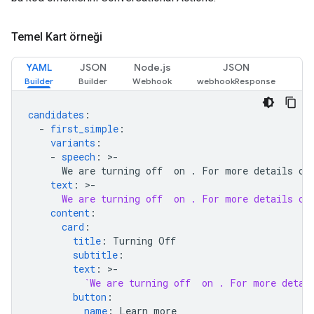
Temel Kart örneği
YAML
JSON
Node.js
JSON
candidates
:
-
first_simple
:
variants
:
-
speech
:
>-
We are turning off 
 on 
. For more details ch
text
:
>-
We are turning off 
 on 
. For more details ch
content
:
card
:
title
:
Turning Off
subtitle
:
text
:
>-
`We are turning off 
 on 
. For more detai
button
:
name
:
Learn more