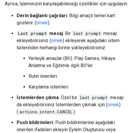
Ayrıca, İşleminizin karşılaşabileceği özellikler için uygulayın:
Derin bağlantı çağrıları
: Bilgi amaçlı temel kart
gösterir. (
örnek
).
Last prompt
mesaj
: Bir
last prompt
mesajı
ekleyebilirsiniz (
örnek
) ekleyerek aşağıdaki istem
türlerinden herhangi birine yükleyebilirsiniz:
Yerleşik amaçlar (BII). Play Games, Hikaye
Anlatma ve Eğitimle ilgili BII'ler.
Rutin önerileri.
Karşılama istemleri.
İstemlerden çıkma
: Özel bir
last prompt
mesajı
da ekleyebilirsiniz İstemlerden çıkmak için (
örnek
)
(
actions.intent.CANCEL
).
Push bildirimleri:
Push bildirimlerine aşağıdaki
önerilen ifadeleri ekleyin Eylem Oluşturucu veya