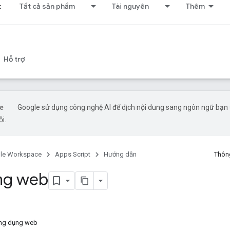
t
Tất cả sản phẩm
Tài nguyên
Thêm
Hỗ trợ
Google sử dụng công nghệ AI để dịch nội dung sang ngôn ngữ bạn ư
ỗi.
le Workspace
Apps Script
Hướng dẫn
Thông
ng web
ứng dụng web