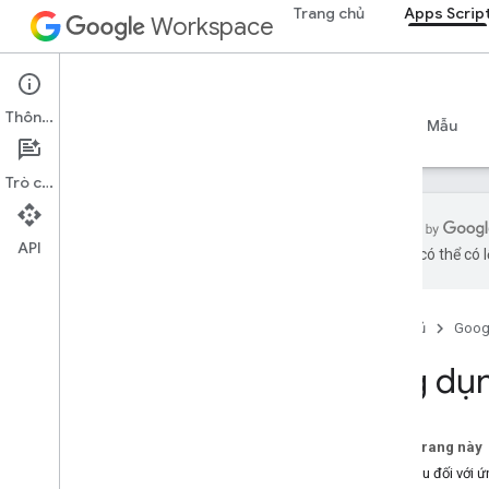
Trang chủ
Apps Scrip
Workspace
Apps Script
Thông tin
Tổng quan
Hướng dẫn
Tài liệu tham khảo
Mẫu
Trò chuyện
API
bằng AI có thể có l
Tổng quan
Trang tổng quan Apps Script
Trang chủ
Goog
Khám phá môi trường phát triển
Ứng dụ
Thời gian chạy Apps Script
Trên trang này
Các dịch vụ của Google và các
Yêu cầu đối với 
API bên ngoài