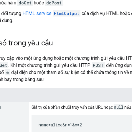
chứa hàm
doGet
hoặc
doPost
.
ề đối tượng
HTML service
HtmlOutput
của dịch vụ HTML hoặc 
i dung.
số trong yêu cầu
truy cập vào một ứng dụng hoặc một chương trình gửi yêu cầu 
Get
. Khi một chương trình gửi yêu cầu HTTP
POST
đến ứng dụng
 số
e
đại diện cho một tham số sự kiện có thể chứa thông tin về 
nh bày trong bảng sau:
g
null
Giá trị của phần chuỗi truy vấn của URL hoặc
nếu 
name=alice&n=1&n=2