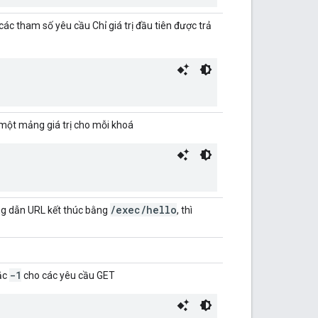
ác tham số yêu cầu Chỉ giá trị đầu tiên được trả
 một mảng giá trị cho mỗi khoá
/exec/hello
ờng dẫn URL kết thúc bằng
, thì
-1
ặc
cho các yêu cầu GET