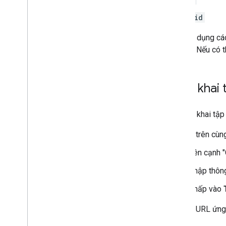
sid
Việc sử dụng cá
tồn tại". Nếu có
Triển khai
Để triển khai tậ
Ở trên cùn
Bên cạnh "
Nhập thông
Nhấp vào
Chia sẻ URL ứng
họ.