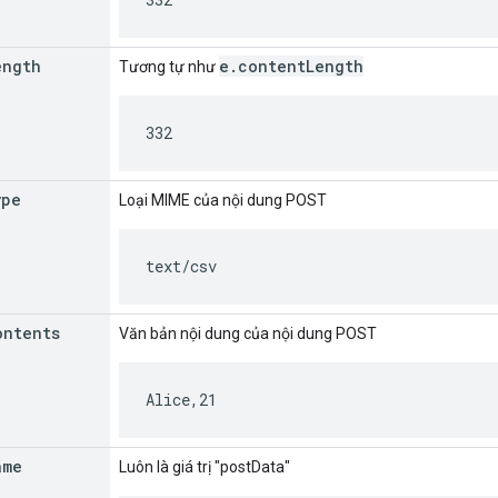
ength
e.contentLength
Tương tự như
332
ype
Loại MIME của nội dung POST
text/csv
ontents
Văn bản nội dung của nội dung POST
Alice,21
ame
Luôn là giá trị "postData"