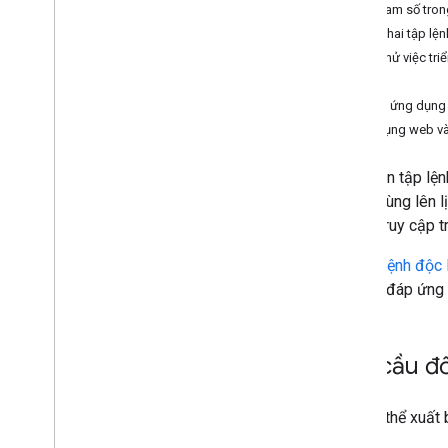
Các tham số tron
Triển khai tập l
Các loại tập lệnh
Kiểm thử việc tr
Quyền
Mở rộng Google Workspace
Nhúng ứng dụng 
Ứng dụng web và
Trình đơn
,
hộp thoại và thanh bên
Xuất bản tập lện
Giao diện người dùng
người dùng lên l
Tạo và phân phát HTML
có thể truy cập t
Liên lạc giữa máy khách và máy chủ
HTML mẫu
Cả
tập lệnh độc 
Quy định hạn chế
miễn là đáp ứng 
Di chuyển sang IFRAME
Ứng dụng web
Các phương pháp hay nhất
Yêu cầu đ
Lưu trữ và phân phát dữ liệu
Bạn có thể xuất