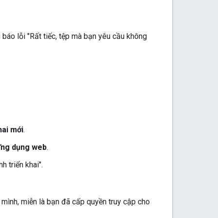
áo lỗi "Rất tiếc, tệp mà bạn yêu cầu không
hai mới
.
ng dụng web
.
 triển khai".
ình, miễn là bạn đã cấp quyền truy cập cho