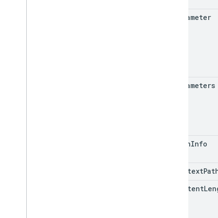
e.parameter
e.parameters
e.pathInfo
e.contextPat
e.contentLen