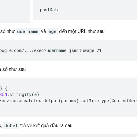
postData
 số như
username
và
age
đến một URL như sau:
m số như sau:
)
{
SON
.
stringify
(
e
);
Service
.
createTextOutput
(
params
).
setMimeType
(
ContentSer
c,
doGet
trả về kết quả đầu ra sau: