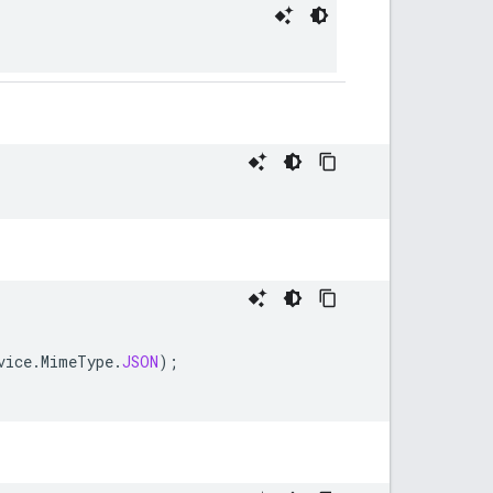
vice
.
MimeType
.
JSON
);