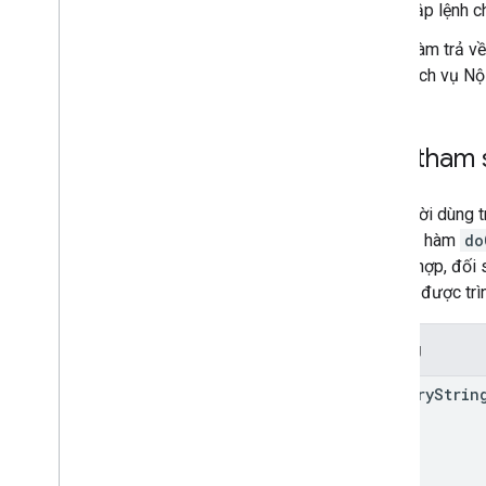
Quản lý quản trị
Tập lệnh 
Hàm trả v
Chuyển đổi macro VBA thành
Apps Script
dịch vụ Nộ
Sử dụng API REST
Các tham 
Khi người dùng 
sẽ chạy hàm
do
trường hợp, đối
sự kiện được trì
Trường
e.queryStrin