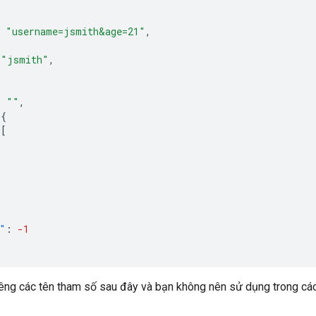
"username=jsmith&age=21"
,
{
"jsmith"
,
:
""
,
{
[
"
:
-1
iêng các tên tham số sau đây và bạn không nên sử dụng trong c