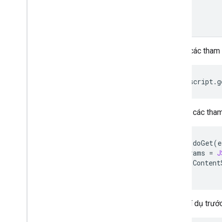
Truyền các tham
Hiển thị các tha
function
doGet
(
e
var
params
=
J
return
Content
}
Trong ví dụ trướ