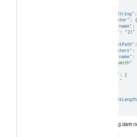
{
"queryString"
:
"parameter"
:
"username"
:
"age"
:
"21"
},
"contextPath"
"parameters"
:
"username"
:
"jsmith"
],
"age"
:
[
"21"
]
},
"contentLength
}
Hệ thống dành r
c