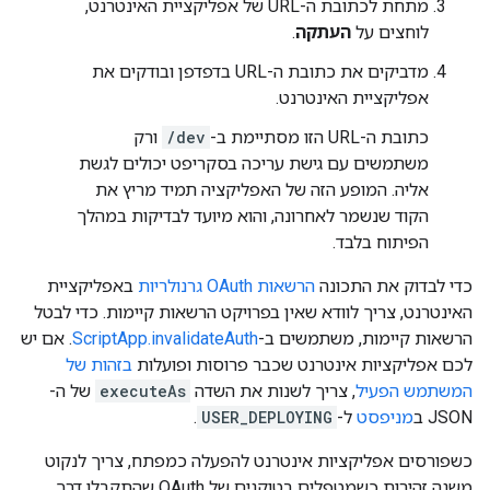
מתחת לכתובת ה-URL של אפליקציית האינטרנט,
לוחצים על
העתקה
.
מדביקים את כתובת ה-URL בדפדפן ובודקים את
אפליקציית האינטרנט.
כתובת ה-URL הזו מסתיימת ב-
/dev
ורק
משתמשים עם גישת עריכה בסקריפט יכולים לגשת
אליה. המופע הזה של האפליקציה תמיד מריץ את
הקוד שנשמר לאחרונה, והוא מיועד לבדיקות במהלך
הפיתוח בלבד.
כדי לבדוק את התכונה
הרשאות OAuth גרנולריות
באפליקציית
האינטרנט, צריך לוודא שאין בפרויקט הרשאות קיימות. כדי לבטל
הרשאות קיימות, משתמשים ב-
ScriptApp.invalidateAuth
. אם יש
לכם אפליקציות אינטרנט שכבר פרוסות ופועלות
בזהות של
המשתמש הפעיל
, צריך לשנות את השדה
executeAs
של ה-
JSON ב
מניפסט
ל-
USER_DEPLOYING
.
כשפורסים אפליקציות אינטרנט להפעלה כמפתח, צריך לנקוט
משנה זהירות כשמטפלים בטוקנים של OAuth שהתקבלו דרך