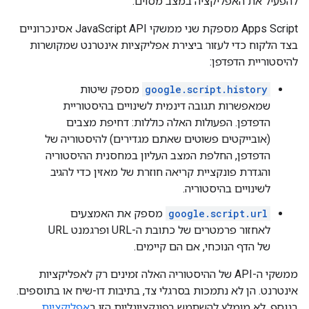
להפעיל את האפליקציה במצב מסוים.
‫Apps Script מספקת שני ממשקי JavaScript API אסינכרוניים
בצד הלקוח כדי לעזור ביצירת אפליקציות אינטרנט שמקושרות
להיסטוריית הדפדפן:
google.script.history
מספק שיטות
שמאפשרות תגובה דינמית לשינויים בהיסטוריית
הדפדפן. הפעולות האלה כוללות: דחיפת מצבים
(אובייקטים פשוטים שאתם מגדירים) להיסטוריה של
הדפדפן, החלפת המצב העליון במחסנית ההיסטוריה
והגדרת פונקציית קריאה חוזרת של מאזין כדי להגיב
לשינויים בהיסטוריה.
google.script.url
מספק את האמצעים
לאחזור פרמטרים של כתובת ה-URL ופרגמנט URL
של הדף הנוכחי, אם הם קיימים.
ממשקי ה-API של ההיסטוריה האלה זמינים רק לאפליקציות
אינטרנט. הן לא נתמכות בסרגלי צד, בתיבות דו-שיח או בתוספים.
בנוסף, לא מומלץ להשתמש בפונקציונליות הזו ב
אפליקציות