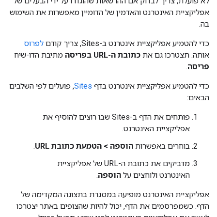
לא פועלת, צריך לבדוק אם ההרשאות שהוגדרו על ידי הבעלים של
אפליקציית האינטרנט והאדמין של הדומיין מאפשרות את השימוש
בה.
כדי להטמיע אפליקציית אינטרנט ב-Sites, צריך קודם
לפרוס
אותה. תצטרכו גם את
כתובת ה-URL בפריסה
מתיבת הדו-שיח
פריסה
.
כדי להטמיע אפליקציית אינטרנט בדף
Sites
, פועלים לפי השלבים
הבאים:
פותחים את הדף ב-Sites שבו רוצים להוסיף את
אפליקציית האינטרנט.
בוחרים באפשרות
הוספה > הטמעת כתובת URL
.
מדביקים את כתובת ה-URL של אפליקציית
האינטרנט ולוחצים על
הוספה
.
אפליקציית האינטרנט מופיעה במסגרת בתצוגה המקדימה של
הדף. כשמפרסמים את הדף, יכול להיות שהצופים באתר יצטרכו