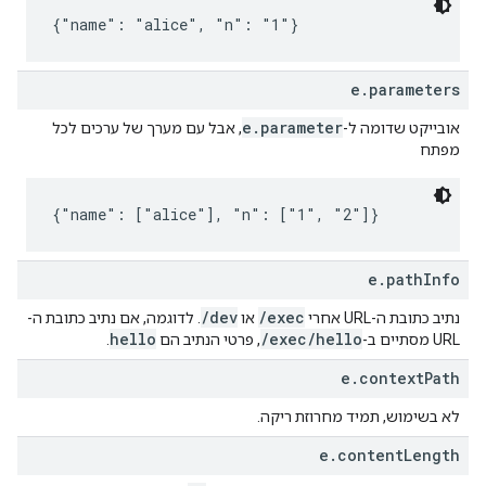
{"name": "alice", "n": "1"}
e.parameters
e.parameter
אובייקט שדומה ל-
, אבל עם מערך של ערכים לכל
מפתח
{"name": ["alice"], "n": ["1", "2"]}
e.pathInfo
/dev
/exec
נתיב כתובת ה-URL אחרי
או
. לדוגמה, אם נתיב כתובת ה-
hello
/exec/hello
URL מסתיים ב-
, פרטי הנתיב הם
.
e.contextPath
לא בשימוש, תמיד מחרוזת ריקה.
e.contentLength