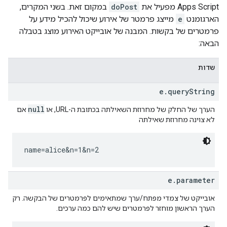
Apps Script מפעיל את
doPost
במקום זאת. בשני המקרים,
הארגומנט
e
מייצג פרמטר של אירוע שיכול להכיל מידע על
פרמטרים של בקשות. המבנה של אובייקט האירוע מוצג בטבלה
הבאה:
שדות
e.queryString
null
הערך של החלק של מחרוזת השאילתה בכתובת ה-URL, או
אם
לא צוינה מחרוזת שאילתה
name=alice&n=1&n=2
e.parameter
אובייקט של צמדי מפתח/ערך שמתאימים לפרמטרים של הבקשה. רק
הערך הראשון מוחזר לפרמטרים שיש להם כמה ערכים.