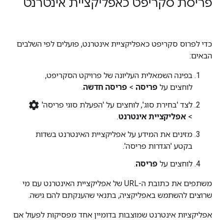
פריסת סקריפט כאפליקציית אינטרנט
כדי לפרוס סקריפט כאפליקציית אינטרנט, פועלים לפי השלבים
הבאים:
בפינה השמאלית העליונה של פרויקט הסקריפט,
לוחצים על
פריסה
>
פריסה חדשה
.
settings
לצד 'בחירת סוג', לוחצים על 'הפעלת סוגי פריסה'
>
אפליקציית אינטרנט
.
מזינים את המידע על אפליקציית האינטרנט בשדות
בקטע 'הגדרות פריסה'.
לוחצים על
פריסה
.
משתפים את כתובת ה-URL של אפליקציית האינטרנט עם מי
שרוצים להשתמש באפליקציה, בתנאי שהענקתם להם גישה.
אפליקציות אינטרנט שמוצבות בדומיין אחד מפסיקות לפעול אם