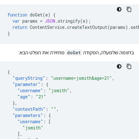
function
doGet
(
e
)
{
var
params
=
JSON
.
stringify
(
e
);
return
ContentService
.
createTextOutput
(
params
).
set
}
בדוגמה שלמעלה, הפקודה
doGet
מחזירה את הפלט הבא:
{
"queryString"
:
"username=jsmith&age=21"
,
"parameter"
:
{
"username"
:
"jsmith"
,
"age"
:
"21"
},
"contextPath"
:
""
,
"parameters"
:
{
"username"
:
[
"jsmith"
],