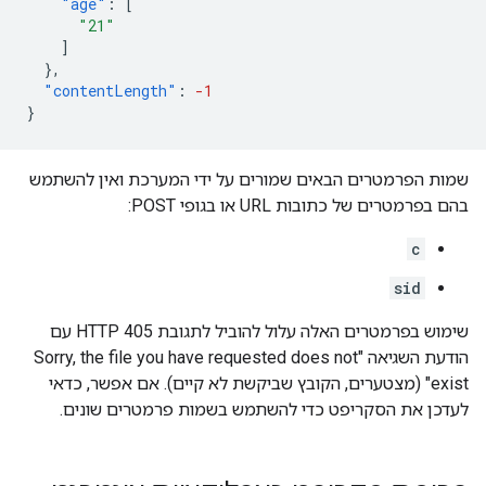
"age"
:
[
"21"
]
},
"contentLength"
:
-1
}
שמות הפרמטרים הבאים שמורים על ידי המערכת ואין להשתמש
בהם בפרמטרים של כתובות URL או בגופי POST:
c
sid
שימוש בפרמטרים האלה עלול להוביל לתגובת HTTP 405 עם
הודעת השגיאה "Sorry, the file you have requested does not
exist" (מצטערים, הקובץ שביקשת לא קיים). אם אפשר, כדאי
לעדכן את הסקריפט כדי להשתמש בשמות פרמטרים שונים.