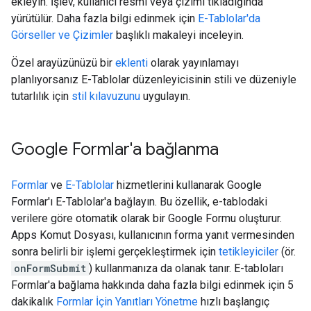
ekleyin. İşlev, kullanıcı resmi veya çizimi tıkladığında
yürütülür. Daha fazla bilgi edinmek için
E-Tablolar'da
Görseller ve Çizimler
başlıklı makaleyi inceleyin.
Özel arayüzünüzü bir
eklenti
olarak yayınlamayı
planlıyorsanız E-Tablolar düzenleyicisinin stili ve düzeniyle
tutarlılık için
stil kılavuzunu
uygulayın.
Google Formlar'a bağlanma
Formlar
ve
E-Tablolar
hizmetlerini kullanarak Google
Formlar'ı E-Tablolar'a bağlayın. Bu özellik, e-tablodaki
verilere göre otomatik olarak bir Google Formu oluşturur.
Apps Komut Dosyası, kullanıcının forma yanıt vermesinden
sonra belirli bir işlemi gerçekleştirmek için
tetikleyiciler
(ör.
onFormSubmit
) kullanmanıza da olanak tanır. E-tabloları
Formlar'a bağlama hakkında daha fazla bilgi edinmek için 5
dakikalık
Formlar İçin Yanıtları Yönetme
hızlı başlangıç