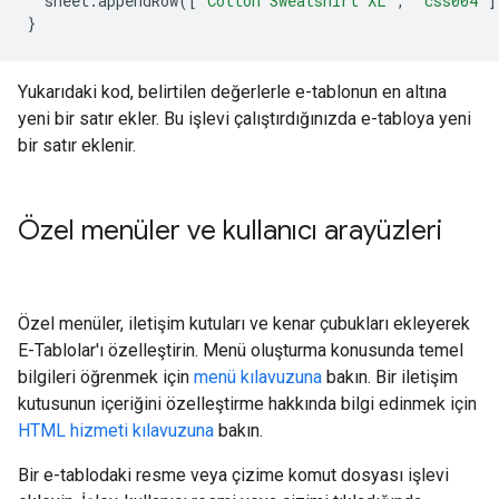
sheet
.
appendRow
([
'Cotton Sweatshirt XL'
,
'css004'
]
}
Yukarıdaki kod, belirtilen değerlerle e-tablonun en altına
yeni bir satır ekler. Bu işlevi çalıştırdığınızda e-tabloya yeni
bir satır eklenir.
Özel menüler ve kullanıcı arayüzleri
Özel menüler, iletişim kutuları ve kenar çubukları ekleyerek
E-Tablolar'ı özelleştirin. Menü oluşturma konusunda temel
bilgileri öğrenmek için
menü kılavuzuna
bakın. Bir iletişim
kutusunun içeriğini özelleştirme hakkında bilgi edinmek için
HTML hizmeti kılavuzuna
bakın.
Bir e-tablodaki resme veya çizime komut dosyası işlevi