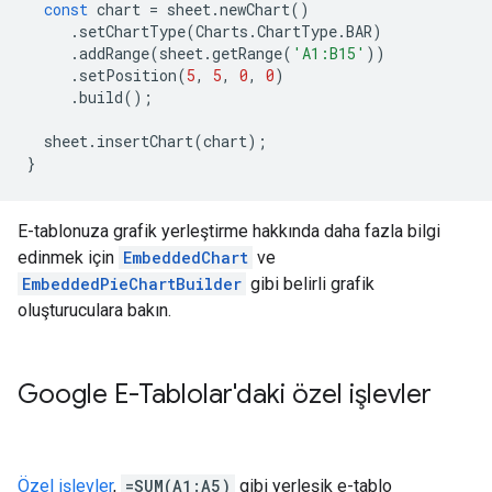
const
chart
=
sheet
.
newChart
()
.
setChartType
(
Charts
.
ChartType
.
BAR
)
.
addRange
(
sheet
.
getRange
(
'A1:B15'
))
.
setPosition
(
5
,
5
,
0
,
0
)
.
build
();
sheet
.
insertChart
(
chart
);
}
E-tablonuza grafik yerleştirme hakkında daha fazla bilgi
edinmek için
EmbeddedChart
ve
EmbeddedPieChartBuilder
gibi belirli grafik
oluşturuculara bakın.
Google E-Tablolar'daki özel işlevler
Özel işlevler
,
=SUM(A1:A5)
gibi yerleşik e-tablo