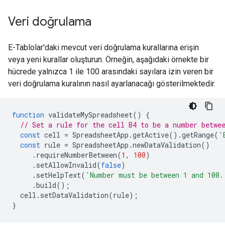
Veri doğrulama
E-Tablolar'daki mevcut veri doğrulama kurallarına erişin
veya yeni kurallar oluşturun. Örneğin, aşağıdaki örnekte bir
hücrede yalnızca 1 ile 100 arasındaki sayılara izin veren bir
veri doğrulama kuralının nasıl ayarlanacağı gösterilmektedir.
function
validateMySpreadsheet
()
{
// Set a rule for the cell B4 to be a number betwe
const
cell
=
SpreadsheetApp
.
getActive
().
getRange
(
'
const
rule
=
SpreadsheetApp
.
newDataValidation
()
.
requireNumberBetween
(
1
,
100
)
.
setAllowInvalid
(
false
)
.
setHelpText
(
'Number must be between 1 and 100.
.
build
();
cell
.
setDataValidation
(
rule
);
}