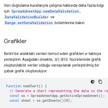
Veri doğrulama kurallarıyla çalışma hakkında daha fazla bilgi
için
SpreadsheetApp.newDataValidation
,
DataValidationBuilder
ve
Range.setDataValidation
bölümlerine bakın.
Grafikler
Belirli bir aralıktaki verileri temsil eden grafikleri e-tabloya
yerleştirin. Aşağıdaki örnekte,
A1:B15
hücrelerinde grafik
oluşturulabilir veriler olduğu varsayılarak yerleştirilmiş bir
çubuk grafik oluşturuluyor:
function
newChart
()
{
// Generate a chart representing the data in the r
const
ss
=
SpreadsheetApp
.
getActiveSpreadsheet
();
const
sheet
=
ss
.
getSheets
()[
0
];