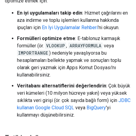
optimize etmek için:
En iyi uygulamaları takip edin
: Hizmet çağrılarını en
aza indirme ve toplu işlemleri kullanma hakkında
ipuçları için
En İyi Uygulamalar Rehberi
'ni okuyun.
Formülleri optimize etme
: E-tablonuz karmaşık
formüller (ör.
VLOOKUP
,
ARRAYFORMULA
veya
IMPORTRANGE
) nedeniyle yavaşlıyorsa bu
hesaplamaları bellekte yapmak ve sonuçları toplu
olarak geri yazmak için Apps Komut Dosyası'nı
kullanabilirsiniz.
Veritabanı alternatiflerini değerlendirin
: Çok büyük
veri kümeleri (10 milyon hücreye yakın) veya yüksek
sıklıkta veri girişi (ör. çok sayıda bağlı form) için
JDBC
kullanan Google Cloud SQL
veya
BigQuery
'yi
kullanmayı düşünebilirsiniz.