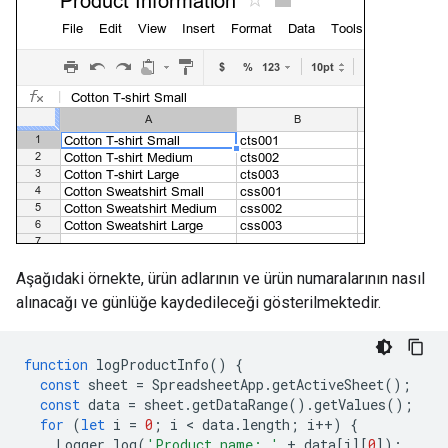
Aşağıdaki örnekte, ürün adlarının ve ürün numaralarının nasıl
alınacağı ve günlüğe kaydedileceği gösterilmektedir.
function
logProductInfo
()
{
const
sheet
=
SpreadsheetApp
.
getActiveSheet
();
const
data
=
sheet
.
getDataRange
().
getValues
();
for
(
let
i
=
0
;
i
 < 
data
.
length
;
i
++
)
{
Logger
.
log
(
'Product name: '
+
data
[
i
][
0
]);