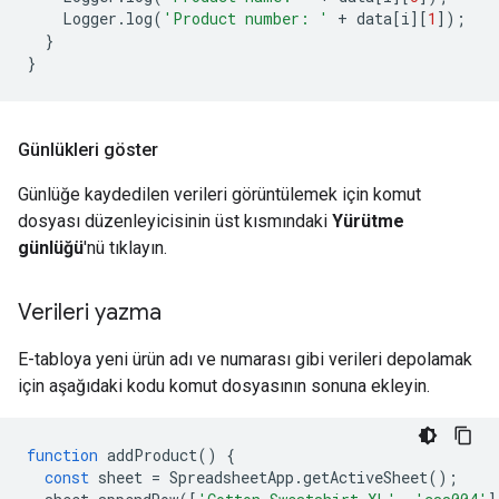
Logger
.
log
(
'Product number: '
+
data
[
i
][
1
]);
}
}
Günlükleri göster
Günlüğe kaydedilen verileri görüntülemek için komut
dosyası düzenleyicisinin üst kısmındaki
Yürütme
günlüğü
'nü tıklayın.
Verileri yazma
E-tabloya yeni ürün adı ve numarası gibi verileri depolamak
için aşağıdaki kodu komut dosyasının sonuna ekleyin.
function
addProduct
()
{
const
sheet
=
SpreadsheetApp
.
getActiveSheet
();