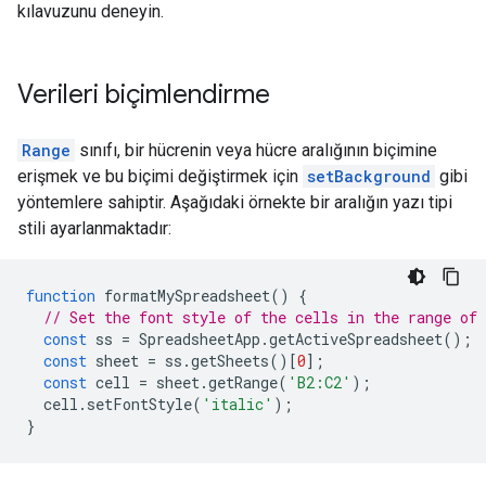
kılavuzunu deneyin.
Verileri biçimlendirme
Range
sınıfı, bir hücrenin veya hücre aralığının biçimine
erişmek ve bu biçimi değiştirmek için
setBackground
gibi
yöntemlere sahiptir. Aşağıdaki örnekte bir aralığın yazı tipi
stili ayarlanmaktadır:
function
formatMySpreadsheet
()
{
// Set the font style of the cells in the range of
const
ss
=
SpreadsheetApp
.
getActiveSpreadsheet
();
const
sheet
=
ss
.
getSheets
()[
0
];
const
cell
=
sheet
.
getRange
(
'B2:C2'
);
cell
.
setFontStyle
(
'italic'
);
}