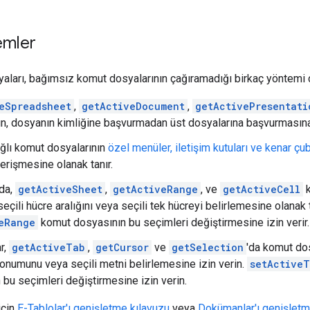
emler
aları, bağımsız komut dosyalarının çağıramadığı birkaç yöntemi ça
eSpreadsheet
,
getActiveDocument
,
getActivePresentati
ın, dosyanın kimliğine başvurmadan üst dosyalarına başvurmasına 
ağlı komut dosyalarının
özel menüler, iletişim kutuları ve kenar çub
erişmesine olanak tanır.
'da,
getActiveSheet
,
getActiveRange
, ve
getActiveCell
k
seçili hücre aralığını veya seçili tek hücreyi belirlemesine olanak 
eRange
komut dosyasının bu seçimleri değiştirmesine izin verir.
r,
getActiveTab
,
getCursor
ve
getSelection
'da komut do
konumunu veya seçili metni belirlemesine izin verin.
setActive
 bu seçimleri değiştirmesine izin verin.
için
E-Tablolar'ı genişletme kılavuzu
veya
Dokümanlar'ı genişletm