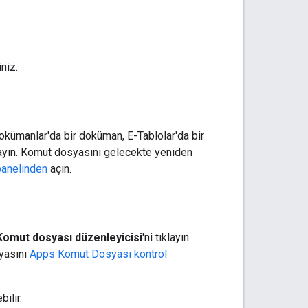
niz.
okümanlar'da bir doküman, E-Tablolar'da bir
klayın. Komut dosyasını gelecekte yeniden
panelinden
açın.
Komut dosyası düzenleyicisi
'ni tıklayın.
yasını
Apps Komut Dosyası kontrol
ilir.