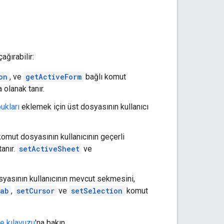
ğırabilir:
on
, ve
getActiveForm
bağlı komut
olanak tanır.
ukları
eklemek için üst dosyasının kullanıcı
omut dosyasının kullanıcının geçerli
tanır.
setActiveSheet
ve
syasının kullanıcının mevcut sekmesini,
Tab
,
setCursor
ve
setSelection
komut
e kılavuzu
'na bakın.