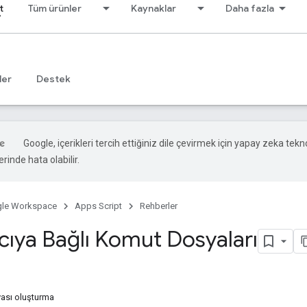
t
Tüm ürünler
Kaynaklar
Daha fazla
ler
Destek
Google, içerikleri tercih ettiğiniz dile çevirmek için yapay zeka teknol
rinde hata olabilir.
le Workspace
Apps Script
Rehberler
cıya Bağlı Komut Dosyaları
ası oluşturma