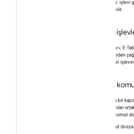
onOpen
işlevi 
kullanabilir.
Özel işlevl
Özel işlev
, E-Ta
bir hücreden çağı
fark, özel işlevi
Bağlı komu
Yalnızca bir kaps
erişimi olan ort
olur ve komut dos
Bir komut dosya