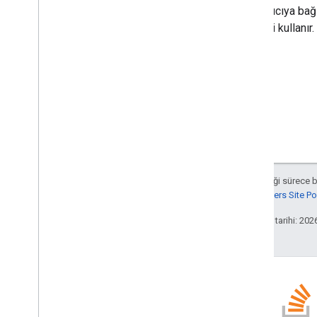
Kapsayıcıya bağl
listesini kullanı
Aksi belirtilmediği sürece 
Google Developers Site Poli
Son güncelleme tarihi: 202