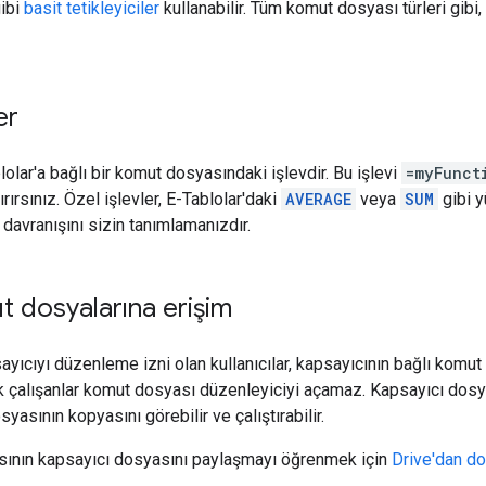
gibi
basit tetikleyiciler
kullanabilir. Tüm komut dosyası türleri gibi
er
blolar'a bağlı bir komut dosyasındaki işlevdir. Bu işlevi
=myFunct
rırsınız. Özel işlevler, E-Tablolar'daki
AVERAGE
veya
SUM
gibi 
n davranışını sizin tanımlamanızdır.
t dosyalarına erişim
ayıcıyı düzenleme izni olan kullanıcılar, kapsayıcının bağlı komut 
ak çalışanlar komut dosyası düzenleyiciyi açamaz. Kapsayıcı dosy
yasının kopyasını görebilir ve çalıştırabilir.
sının kapsayıcı dosyasını paylaşmayı öğrenmek için
Drive'dan d