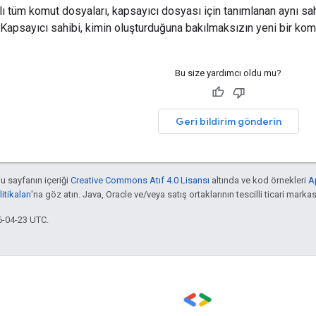
ı tüm komut dosyaları, kapsayıcı dosyası için tanımlanan aynı sah
r. Kapsayıcı sahibi, kimin oluşturduğuna bakılmaksızın yeni bir komu
Bu size yardımcı oldu mu?
Geri bildirim gönderin
bu sayfanın içeriği
Creative Commons Atıf 4.0 Lisansı
altında ve kod örnekleri
A
tikaları
'na göz atın. Java, Oracle ve/veya satış ortaklarının tescilli ticari markas
6-04-23 UTC.