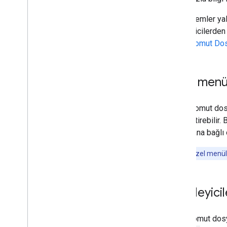
Bu yöntemler yal
tetikleyicilerden
Apps Komut Dos
Özel menü
Sınırlı komut dos
özelleştirebilir.
dokümana bağlı 
Eklentiler özel menüle
Tetikleyicil
Bağlı komut dosy