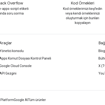
tack Overflow
Kod Örnekleri
-apps-script etiketi
Kod örneklerimizi keşfedin
tında soru sorma
veya kendi örneklerinizi
oluşturmak için bunları
kopyalayın
Araçlar
Bağ
Yönetici konsolu
Blog
Apps Komut Dosyası Kontrol Paneli
Bült
Google Cloud Console
X (T
API Gezgini
You
 Platform
Google AI
Tüm ürünler