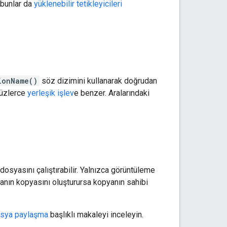
, bunlar da
yüklenebilir tetikleyicileri
ionName()
söz dizimini kullanarak doğrudan
yüzlerce
yerleşik işlev
e benzer. Aralarındaki
dosyasını çalıştırabilir. Yalnızca görüntüleme
anın kopyasını oluşturursa kopyanın sahibi
osya paylaşma
başlıklı makaleyi inceleyin.