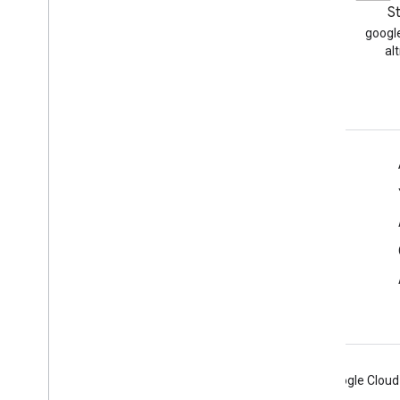
Blog
S
Google Workspace Developers
google
blogunu okuyun
al
Geliştiriciler için Google Workspace
Platforma genel bakış
Geliştirici ürünleri
Sürüm notları
Geliştirici desteği
Hizmet Şartları
Android
Chrome
Firebase
Google Cloud