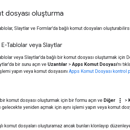
ut dosyası oluşturma
lolar, Slaytlar ve Formlar'da bağlı komut dosyaları oluşturabilirsi
E-Tablolar veya Slaytlar
blolar veya Slaytlar'da bağlı bir komut dosyası oluşturmak için D
ytlar'da bir sunu açın ve
Uzantılar
>
Apps Komut Dosyası
'nı tı
işlemi yapın veya komut dosyasını
Apps Komut Dosyası kontrol 
more_vert
 bir komut dosyası oluşturmak için bir formu açın ve
Diğer
>
 gelecekte yeniden açmak için aynı işlemi yapın veya komut dos
lı komut dosyaları oluşturamaz ancak bunları klonlayıp düzenleyeb