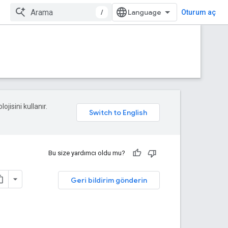
/
Oturum aç
ojisini kullanır.
Bu size yardımcı oldu mu?
Geri bildirim gönderin