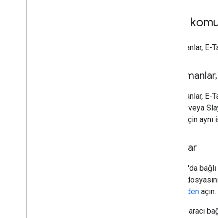
Dosyası'na dönüştürme
Bağlı kom
REST API'yi kullanma
Dokümanlar, E-Tab
Dokümanlar
,
Dokümanlar, E-Ta
e-tablo veya Sla
açmak için aynı 
Formlar
Formlar'da bağlı
Komut dosyasını
panelinden
açın.
clasp
aracı bağ