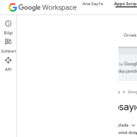
Ana Sayfa
Apps Scrip
Workspace
Apps Script
Bilgi
Genel bakış
Rehberler
Başvuru Kaynakları
Örnek
Sohbet
API
Yapay zeka çevirile
Genel bakış
Apps Komut Dosyası kontrol paneli
Ana Sayfa
Goog
Geliştirme ortamını keşfedin
Kapsayı
Apps Komut Dosyası çalışma
zamanları
Bu sayfada
Bağlı komut dosy
Google hizmetleri ve harici