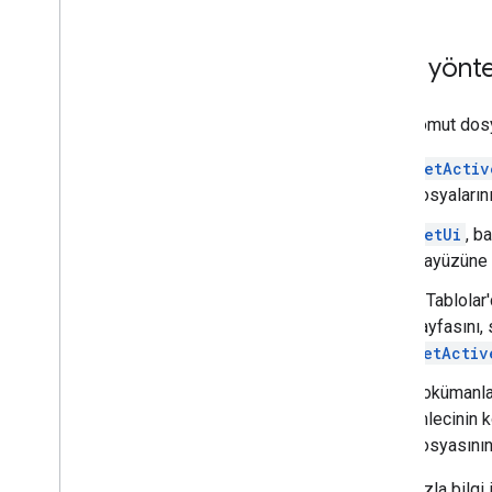
Özel yönt
Bağlı komut dosy
getActiv
dosyaların
getUi
, b
arayüzüne 
E-Tablolar
sayfasını, 
setActiv
Dokümanla
imlecinin 
dosyasının
Daha fazla bilgi 