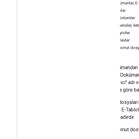
Dokümanlar, E-T
API'ler
Formlar
Özel yöntemler
Komut dosyası türleri
Özel menüler, ilet
Bağımsız
Tetikleyiciler
Google Workspace belgelerine
bağlı
Özel işlevler
Bağlı komut dosy
Google Workspace'in kapsamını
genişletme
Bir dokümandan 
Menüler
,
iletişim kutuları ve
Google Dokümanla
kenar çubukları
"kapsayıcı" adı 
dosyaya göre baz
Kullanıcı arayüzleri
Komut dosyaları
Veri depolama ve sunma
dağıtılır. E-Tab
durum nadirdir.
Yönetici yönetimi
Bağlı komut dosya
VBA Makrolarını Apps Komut