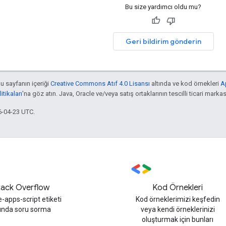
Bu size yardımcı oldu mu?
Geri bildirim gönderin
bu sayfanın içeriği
Creative Commons Atıf 4.0 Lisansı
altında ve kod örnekleri
A
tikaları
'na göz atın. Java, Oracle ve/veya satış ortaklarının tescilli ticari markas
6-04-23 UTC.
tack Overflow
Kod Örnekleri
-apps-script etiketi
Kod örneklerimizi keşfedin
tında soru sorma
veya kendi örneklerinizi
oluşturmak için bunları