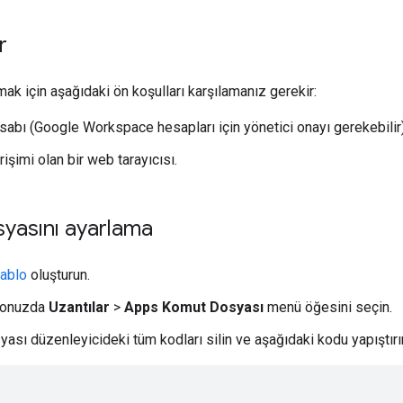
r
mak için aşağıdaki ön koşulları karşılamanız gerekir:
abı (Google Workspace hesapları için yönetici onayı gerekebilir)
rişimi olan bir web tarayıcısı.
yasını ayarlama
tablo
oluşturun.
blonuzda
Uzantılar
>
Apps Komut Dosyası
menü öğesini seçin.
ası düzenleyicideki tüm kodları silin ve aşağıdaki kodu yapıştır