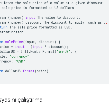
culates
the
sale
price
of
a
value
at
a
given
discount
.
sale
price
is
formatted
as
US
dollars
.
ram
{
number
}
input
The
value
to
discount
.
ram
{
number
}
discount
The
discount
to
apply
,
such
as
.
5
turn
The
sale
price
formatted
as
USD
.
stomfunction
on
salePrice
(
input, discount
)
{
price
=
input
-
(
input
*
discount
);
dollarUS
=
Intl
.
NumberFormat
(
"en-US"
,
{
yle
:
"currency"
,
rrency
:
"USD"
,
rn
dollarUS
.
format
(
price
);
asını çalıştırma