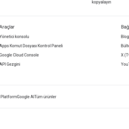
kopyalayın
Araçlar
Bağ
Yönetici konsolu
Blog
Apps Komut Dosyası Kontrol Paneli
Bült
Google Cloud Console
X (T
API Gezgini
You
 Platform
Google AI
Tüm ürünler