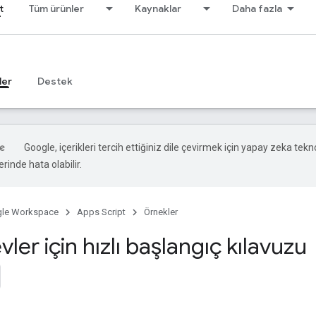
t
Tüm ürünler
Kaynaklar
Daha fazla
ler
Destek
Google, içerikleri tercih ettiğiniz dile çevirmek için yapay zeka teknol
rinde hata olabilir.
le Workspace
Apps Script
Örnekler
evler için hızlı başlangıç kılavuzu