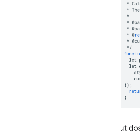
You
Tube video görüntülemelerini ve
*
Cal
yorumlarını izleme
*
The
Formlar'dan Drive'a dosya yükleme
*
*
@
pa
*
@
pa
Codelab uygulamaları
*
@
re
Apps Komut Dosyası ile ilgili temel
*
@
cu
bilgiler
*/
functi
let
let
st
cu
});
retu
}
Komut dosy