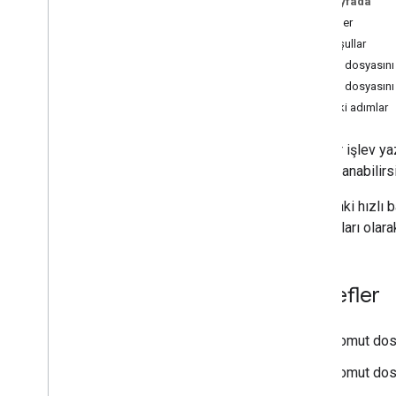
Bu sayfada
Eğitimler
Hedefler
Birden fazla dokümandan içerik
toplama
Ön koşullar
Katmanlı fiyat indirimi hesaplama
Komut dosyasını
Sürüş mesafesini hesaplama ve
Komut dosyasını 
metreleri mile dönüştürme
Sonraki adımlar
Çalışanların zaman çizelgelerini
toplama ve inceleme
Özel bir işlev y
Google Cloud Natural Language API'yi
kullanarak geri bildirimlerdeki yaklaşımı
gibi kullanabilirs
analiz etme
Gmail ve E-Tablolar ile posta birleştirme
Aşağıdaki hızlı b
oluşturma
ABD doları olarak
Site dışında kaydolma
Bir konferanstaki oturumlar için kayıt
oluşturun
Hedefler
Turnuva köşeli parantezi oluşturma
ADK yapay zeka aracısı ve Gemini
modeliyle ifadelerin doğruluğunu
Komut dosy
kontrol etme
E-Tablolar'dan PDF oluşturma ve
Komut dosya
gönderme