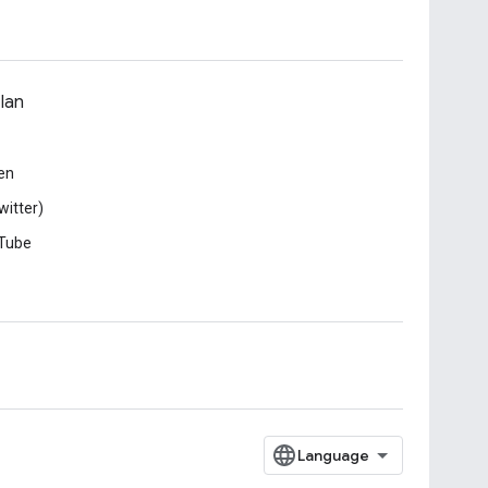
lan
en
witter)
Tube