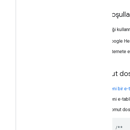
Hisse senedi fiyatı düşüşü uyarılarını
alın
CSV verilerini e-tabloya aktarma
Ön koşulla
Toplantılar için ajanda oluşturma
Yeni çalışanların ekipman taleplerini
Bu örneği kullan
yönetme
Apps Script API'yi kullanarak projeleri
Google Hes
yönetme
Google Workspace'te erişilebilen bir
İnternete e
yapay zeka aracısıyla seyahat planlama
Ekip tatil takvimi doldurun
Takvim ve E-Tablolar'da zamanı ve
Komut dos
etkinlikleri kaydetme
Geri bildirimleri yanıtlayın
Apps Komut Dosyası işlevlerini uzaktan
Yeni bir e-
çalıştırma
Seçilmiş içerikler gönderin
Yeni e-ta
Çalışanlara kişiselleştirilmiş teşekkür
Komut dosy
sertifikaları gönderin
Yeni işe alınanlarla kaynak paylaşın
Birden fazla sayfadaki verileri özetle
/**