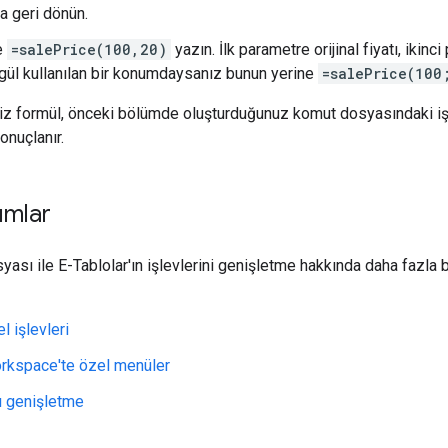
a geri dönün.
e
=salePrice(100,20)
yazın. İlk parametre orijinal fiyatı, ikin
rgül kullanılan bir konumdaysanız bunun yerine
=salePrice(100
iz formül, önceki bölümde oluşturduğunuz komut dosyasındaki işlevi
sonuçlanır.
ımlar
sı ile E-Tablolar'ın işlevlerini genişletme hakkında daha fazla 
l işlevleri
rkspace'te özel menüler
'ı genişletme