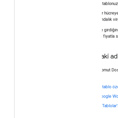
E-tablonuz
Bir hücrey
Ondalık vi
Hücreye girdiğin
indirimli fiyatla 
Sonraki ad
Apps Komut Dosya
atın:
E-tablo öze
Google Wo
E-Tablolar