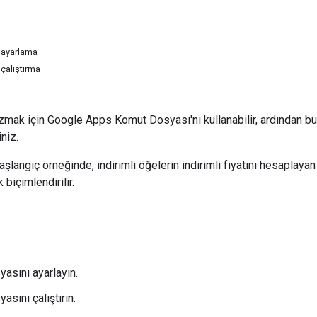
 ayarlama
çalıştırma
azmak için Google Apps Komut Dosyası'nı kullanabilir, ardından bu 
iniz.
aşlangıç örneğinde, indirimli öğelerin indirimli fiyatını hesaplayan ö
 biçimlendirilir.
asını ayarlayın.
sını çalıştırın.