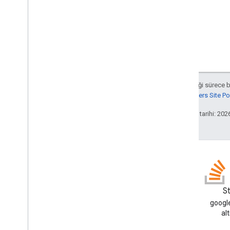
Aksi belirtilmediği sürece 
Google Developers Site Poli
Son güncelleme tarihi: 202
Blog
S
Google Workspace Developers
google
blogunu okuyun
al