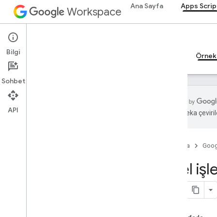
Ana Sayfa
Apps Scrip
Workspace
Apps Script
Bilgi
Genel bakış
Rehberler
Başvuru Kaynakları
Örnek
Sohbet
API
Yapay zeka çevirile
Genel bakış
Ana Sayfa
Goog
Hızlı başlangıç kılavuzları
Otomasyon
Özel işl
Özel işlevler
Vertex AI ile metin oluşturma
Kütüphaneler