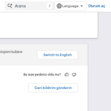
/
Oturum aç
ojisini kullanır.
Bu size yardımcı oldu mu?
Geri bildirim gönderin