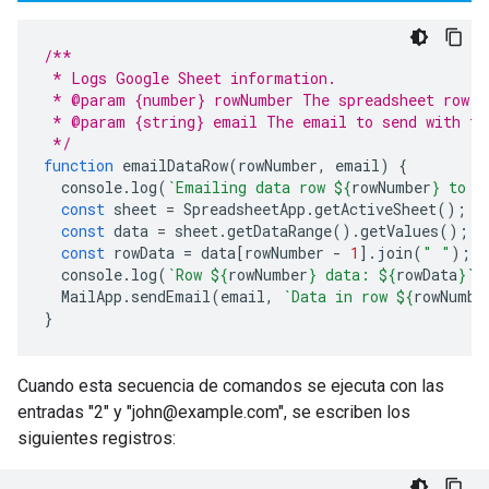
/**
 * Logs Google Sheet information.
 * @param {number} rowNumber The spreadsheet row n
 * @param {string} email The email to send with th
 */
function
emailDataRow
(
rowNumber
,
email
)
{
console
.
log
(
`Emailing data row 
${
rowNumber
}
 to 
$
const
sheet
=
SpreadsheetApp
.
getActiveSheet
();
const
data
=
sheet
.
getDataRange
().
getValues
();
const
rowData
=
data
[
rowNumber
-
1
].
join
(
" "
);
console
.
log
(
`Row 
${
rowNumber
}
 data: 
${
rowData
}
`
)
MailApp
.
sendEmail
(
email
,
`Data in row 
${
rowNumbe
}
Cuando esta secuencia de comandos se ejecuta con las
entradas "2" y "john@example.com", se escriben los
siguientes registros: