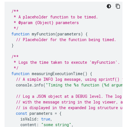
/**
 * A placeholder function to be timed.
 * @param {Object} parameters
 */
function
myFunction
(
parameters
)
{
// Placeholder for the function being timed.
}
/**
 * Logs the time taken to execute 'myFunction'.
 */
function
measuringExecutionTime
()
{
// A simple INFO log message, using sprintf() fo
console
.
info
(
"Timing the %s function (%d argume
// Log a JSON object at a DEBUG level. The log i
// with the message string in the log viewer, an
// is displayed in the expanded log structure un
const
parameters
=
{
isValid
:
true
,
content
:
"some string"
,