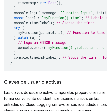
timestamp
:
new
Date
(),
};
console
.
log
({
message
:
"Function Input"
,
initial
const
label
=
"myFunction() time"
;
// Labels th
console
.
time
(
label
);
// Starts the timer.
try
{
myFunction
(
parameters
);
// Function to time.
}
catch
(
e
)
{
// Logs an ERROR message.
console
.
error
(
`myFunction() yielded an error: 
}
console
.
timeEnd
(
label
);
// Stops the timer, logs
}
Claves de usuario activas
Las claves de usuario activo temporales proporcionan una
forma conveniente de identificar usuarios únicos en las
entradas de Cloud Logging sin revelar sus identidades. Las
claves son por secuencia de comandos y cambian