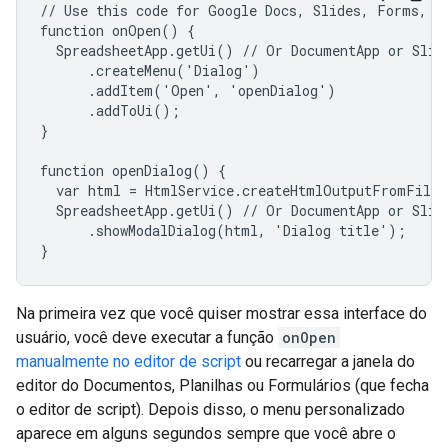
// Use this code for Google Docs, Slides, Forms, or
function onOpen() {

  SpreadsheetApp.getUi() // Or DocumentApp or Slide
      .createMenu('Dialog')

      .addItem('Open', 'openDialog')

      .addToUi();

}

function openDialog() {

  var html = HtmlService.createHtmlOutputFromFile(
  SpreadsheetApp.getUi() // Or DocumentApp or Slide
      .showModalDialog(html, 'Dialog title');

}
Na primeira vez que você quiser mostrar essa interface do
usuário, você deve executar a função
onOpen
manualmente no editor de script
ou recarregar a janela do
editor do Documentos, Planilhas ou Formulários (que fecha
o editor de script). Depois disso, o menu personalizado
aparece em alguns segundos sempre que você abre o