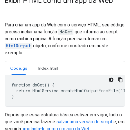
Exibir HTML como um app da Web
Para criar um app da Web com o serviço HTML, seu código
precisa incluir uma função
doGet
que informa ao script
como exibir a página. A função precisa retornar um
HtmlOutput
objeto, conforme mostrado em neste
exemplo.
Code.gs
Index.html
function doGet() {

  return HtmlService.createHtmlOutputFromFile('Ind
}
Depois que essa estrutura básica estiver em vigor, tudo o
que você precisa fazer é
salvar uma versão do script
e, em
seguida,
implantá-lo como um app da Web
.