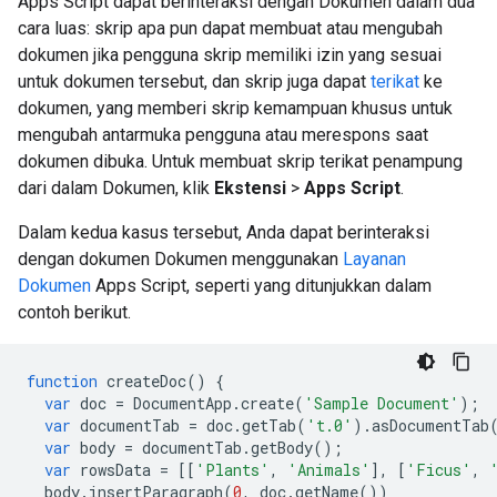
Apps Script dapat berinteraksi dengan Dokumen dalam dua
cara luas: skrip apa pun dapat membuat atau mengubah
dokumen jika pengguna skrip memiliki izin yang sesuai
untuk dokumen tersebut, dan skrip juga dapat
terikat
ke
dokumen, yang memberi skrip kemampuan khusus untuk
mengubah antarmuka pengguna atau merespons saat
dokumen dibuka. Untuk membuat skrip terikat penampung
dari dalam Dokumen, klik
Ekstensi
>
Apps Script
.
Dalam kedua kasus tersebut, Anda dapat berinteraksi
dengan dokumen Dokumen menggunakan
Layanan
Dokumen
Apps Script, seperti yang ditunjukkan dalam
contoh berikut.
function
createDoc
()
{
var
doc
=
DocumentApp
.
create
(
'Sample Document'
);
var
documentTab
=
doc
.
getTab
(
't.0'
).
asDocumentTab
var
body
=
documentTab
.
getBody
();
var
rowsData
=
[[
'Plants'
,
'Animals'
],
[
'Ficus'
,
body
.
insertParagraph
(
0
,
doc
.
getName
())