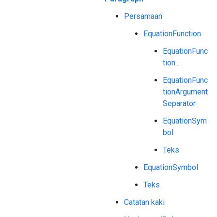
Persamaan
EquationFunction
EquationFunc
tion
...
EquationFunc
tionArgument
Separator
EquationSym
bol
Teks
EquationSymbol
Teks
Catatan kaki