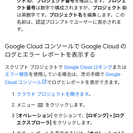
クト ID
、
プロジェクト番号
を確認します。
プロジェ
クト番号
は数字で構成されますが、
プロジェクト ID
は英数字です。
プロジェクト名
を編集します。この
名前は、認証プロンプトでユーザーに表示されま
す。
Google Cloud コンソールで Google Cloud の
ログとエラー レポートを表示する
スクリプト プロジェクトで
Google Cloud ロギング
または
エラー報告
を使用している場合は、次の手順で
Google
Cloud コンソール
でログとレポートを表示できます。
クラウド プロジェクトを開きます
。
menu
メニュー
をクリックします。
[
オペレーション
] セクションで、
[ロギング]
>
[ログ
エクスプローラ]
をクリックします。