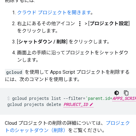
削除するには:
クラウド プロジェクトを開きます
。
more_vert
右上にあるその他アイコン
>
[
プロジェクト設定
]
をクリックします。
[
シャットダウン / 削除
] をクリックします。
画面上の手順に沿ってプロジェクトをシャットダウ
ンします。
gcloud
を使用して Apps Script プロジェクトを削除する
には、次のコマンドを使用します。
gcloud
projects
list
--filter
=
'parent.id=
APPS_SCRI
gcloud
projects
delete
PROJECT_ID
Cloud プロジェクトの削除の詳細については、
プロジェク
トのシャットダウン（削除）
をご覧ください。