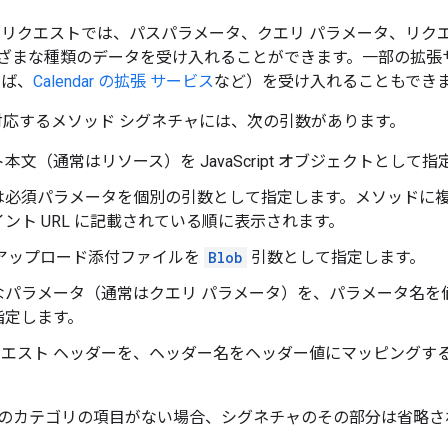
PI へのリクエストでは、パスパラメータ、クエリ パラメータ、
ざまな種類のデータを受け入れることができます。一部の拡張サー
えば、
Calendar の拡張 サービス
など）を受け入れることもでき
ipt の対応するメソッド シグネチャには、次の引数があります。
本文（通常はリソース）を JavaScript オブジェクトとして
は必須パラメータを個別の引数として指定します。メソッドに複
ント URL に記載されている順に表示されます。
 アップロード添付ファイルを
Blob
引数として指定します。
パラメータ（通常はクエリ パラメータ）を、パラメータ名を値にマッ
指定します。
リクエスト ヘッダーを、ヘッダー名をヘッダー値にマッピングする Ja
のカテゴリの項目がない場合、シグネチャのその部分は省略さ