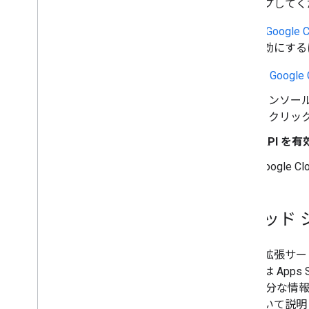
スキップしてく
標準の
Google
動で有効にする
** Googl
コンソール
らクリッ
[
API を
Googl
メソッド 
通常、拡張サー
ネチャは App
のに 十分な情報が
法について説明