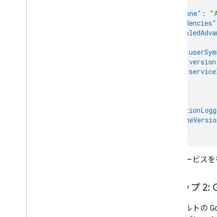
{
"timeZone"
:
"
"dependencies"
"enabledAdva
{
"userSym
"version
"service
}
]
},
"exceptionLogg
"runtimeVersio
}
拡張サービスを
ステップ 2: 
デフォルトの Go