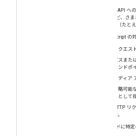
Google A
イルなど、さま
ッダー （たと
Apps Scr
リクエスト
パスまた
エンドポイ
メディア
省略可能な
トとして
HTTP 
す。
メソッドに特定