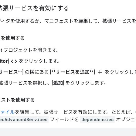
: 拡張サービスを有効にする
ipt エディタを使用するか、マニフェストを編集して、拡張サービ
ィタを使用する
cript プロジェクトを開きます。
code
itor
]
をクリックします。
add
*サービス**
] の横にある [
**サービスを追加**
]
をクリックし
 の拡張サービスを選択し、[
追加
] をクリックします。
フェストを使用する
ファイル
を編集して、拡張サービスを有効にします。たとえば、Go
edAdvancedServices
フィールドを
dependencies
オブジェ