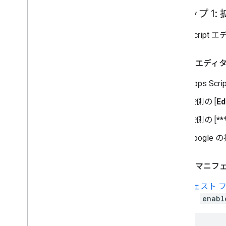
ステップ 1
VBA マクロを Apps Script に変換す
る
Apps Scr
REST API を使用する
方法 A: エデ
Apps S
左側の [
Ed
左側の [
*
Google
方法 B: マニ
マニフェスト 
るには、
enabl