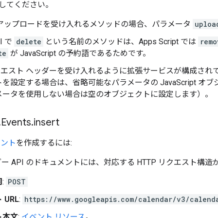
してください。
 アップロードを受け入れるメソッドの場合、パラメータ
uploa
PI で
delete
という名前のメソッドは、Apps Script では
remo
te
が JavaScript の予約語であるためです。
リクエスト ヘッダーを受け入れるように拡張サービスが構成されていて、
を設定する場合は、省略可能なパラメータの JavaScript
メータを使用しない場合は空のオブジェクトに設定します）。
.
Events
.
insert
ベント
を作成するには:
レンダー API のドキュメントには、対応する HTTP リクエスト
詞
:
POST
 URL
:
https://www.googleapis.com/calendar/v3/calend
ト本文
:
イベント リソース
。