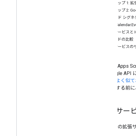
組み込みの Google サービス
ステップ 1:
高度な Google サービス
ステップ 2: G
承認
メソッド シグネ
サービス アカウントを使用して認証
例: Calendar.Eve
する
拡張サービスと 
Google Cloud サービスに接続する
コードの比較
外部 API
拡張サービスの
スクリプトのタイプ
Google A
Google Workspace を拡張する
開 Google 
ビスとよく似てお
メニュー、ダイアログ、サイドバー
で使用する前に
ユーザー インターフェース
拡張サー
データの保存と提供
Google の
管理者の管理