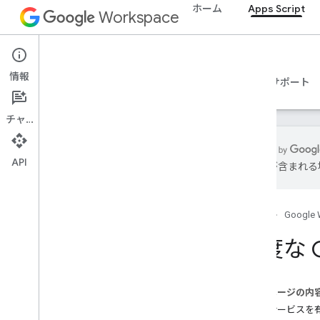
ホーム
Apps Script
Workspace
Apps Script
情報
概要
ガイド
リファレンス
サンプル
サポート
チャット
API
は誤りが含まれる
概要
Apps Script ダッシュボード
ホーム
Google 
開発環境を確認する
高度な G
Apps Script Runtime
このページの内
Google サービスと外部 API
拡張サービスを