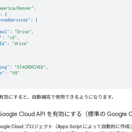
America/Denver"
,
:
{
ncedServices"
:
[
bol"
:
"Drive"
,
"
:
"v3"
,
Id"
:
"drive"
ing"
:
"STACKDRIVER"
,
n"
:
"V8"
有効にすると、自動補完で使用できるようになります。
Google Cloud API を有効にする（標準の Googl
ogle Cloud プロジェクト（Apps Script によって自