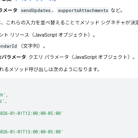
ラメータ
:
sendUpdates
、
supportsAttachments
など。
ipt では、これらの入力を並べ替えることでメソッド シグネチャが
ベント リソース（JavaScript オブジェクト）。
endarId
（文字列）。
なパラメータ
: クエリ パラメータ（JavaScript オブジェクト）。
れるメソッド呼び出しは次のようになります。
ch'
,
i'
,
2026-01-01T12:00:00-05:00'
2026-01-01T13:00:00-05:00'