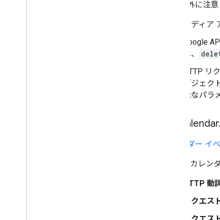
次の例外に注意
メディア
Google A
は、
dele
HTTP 
ブジェクト
能なパラ
例: Calendar
カレンダー イ
Google カ
HTTP 動
リクエスト
リクエス