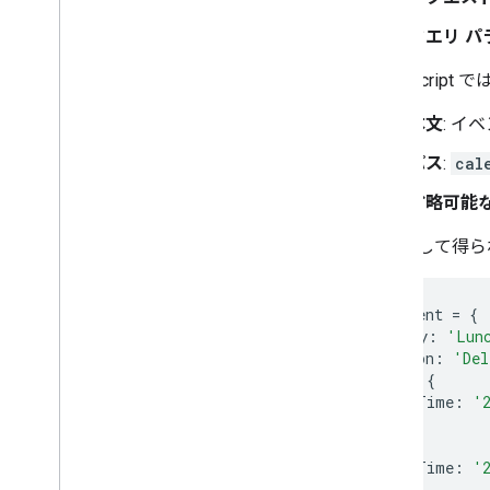
クエリ パ
Apps Scr
本文
: イ
パス
:
cal
省略可能
結果として得ら
const
event
=
{
summary
:
'Lun
location
:
'Del
start
:
{
dateTime
:
'
},
end
:
{
dateTime
:
'
}