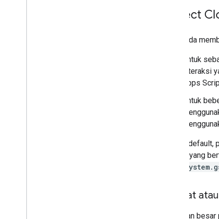
Menu
,
dialog
,
dan sidebar
Project Cl
Antarmuka pengguna
Saat Anda membua
Menyimpan dan menayangkan
Untuk seba
data
interaksi 
Apps Scrip
Pengelolaan admin
Untuk bebe
Konversikan MBA Makro ke Apps
menggunaka
Script
menggunaka
Menggunakan REST API
Secara default, 
Google yang bert
auth@system.g
Melihat ata
Sebagian besar 