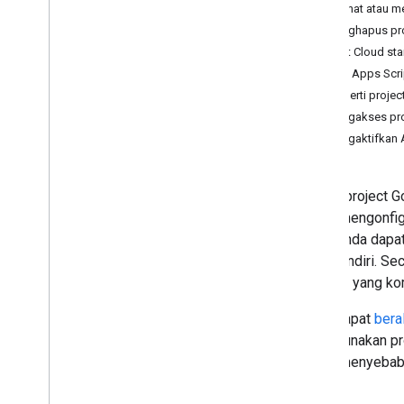
Melihat atau m
JSDoc
Menghapus pro
Project Google Cloud
Project Cloud st
Logging
Saat Apps Scri
Verifikasi klien OAuth
Properti projec
Library
Mengakses pro
Versi
Mengaktifkan A
Kolaborasi
Antarmuka command line
Setiap project 
Waktu proses Apps Script
Untuk mengonfigu
skrip Anda dap
Layanan Google dan API
buat sendiri. Se
eksternal
aplikasi yang ko
Jenis skrip
Anda dapat
bera
menggunakan proj
Mengembangkan Google
dapat menyebabk
Workspace