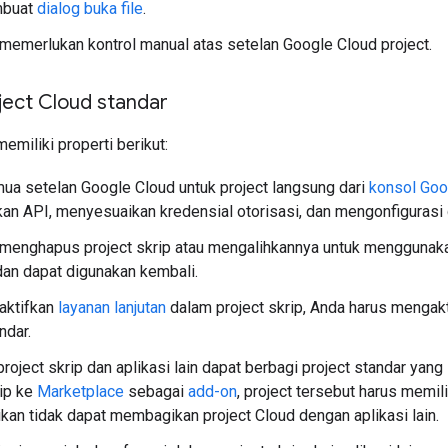
mbuat
dialog buka file
.
memerlukan kontrol manual atas setelan Google Cloud project.
ject Cloud standar
emiliki properti berikut:
a setelan Google Cloud untuk project langsung dari
konsol Goo
an API, menyesuaikan kredensial otorisasi, dan mengonfigurasi d
menghapus project skrip atau mengalihkannya untuk menggunakan p
dan dapat digunakan kembali.
aktifkan
layanan lanjutan
dalam project skrip, Anda harus mengak
ndar.
roject skrip dan aplikasi lain dapat berbagi project standar yan
rip ke
Marketplace
sebagai
add-on
, project tersebut harus memili
ikan tidak dapat membagikan project Cloud dengan aplikasi lain.