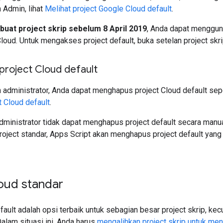
 Admin, lihat
Melihat project Google Cloud default
.
uat project skrip sebelum 8 April 2019
, Anda dapat mengguna
oud. Untuk mengakses project default, buka setelan project skrip
roject Cloud default
 administrator, Anda dapat menghapus project Cloud default seper
 Cloud default
.
ministrator tidak dapat menghapus project default secara manua
project standar, Apps Script akan menghapus project default yang
loud standar
fault adalah opsi terbaik untuk sebagian besar project skrip, kec
alam situasi ini, Anda harus
mengalihkan project skrip untuk men