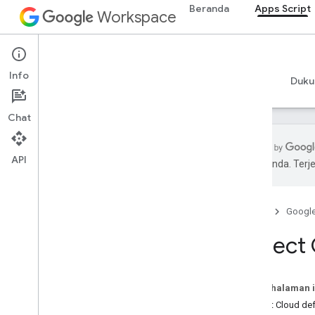
Beranda
Apps Script
Workspace
Apps Script
Info
Ringkasan
Panduan
Referensi
Contoh
Duku
Chat
API
pilihan Anda. Te
Ringkasan
Dasbor Apps Script
Beranda
Googl
Menjelajahi lingkungan
Project
pengembangan
Project skrip
Manifes
Pada halaman i
Cakupan
Project Cloud def
Deployment