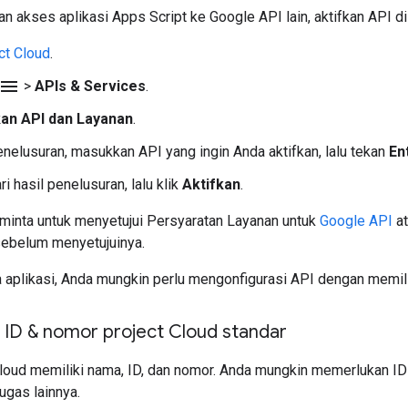
 akses aplikasi Apps Script ke Google API lain, aktifkan API di
ct Cloud
.
menu
>
APIs & Services
.
kan API dan Layanan
.
enelusuran, masukkan API yang ingin Anda aktifkan, lalu tekan
En
ri hasil penelusuran, lalu klik
Aktifkan
.
minta untuk menyetujui Persyaratan Layanan untuk
Google API
a
ebelum menyetujuinya.
 aplikasi, Anda mungkin perlu mengonfigurasi API dengan memil
ID & nomor project Cloud standar
loud memiliki nama, ID, dan nomor. Anda mungkin memerlukan ID 
ugas lainnya.