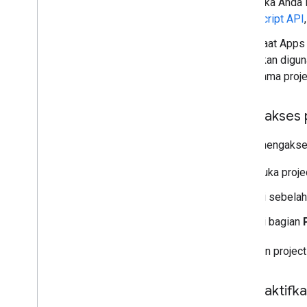
Jika Anda 
Script API
Saat Apps 
akan digun
nama proje
Mengakses p
Untuk mengakses 
Buka proje
Di sebelah 
Di bagian
Temukan project
Mengaktifkan