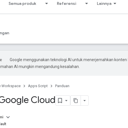
Semua produk
Referensi
Lainnya
ngan
Google menggunakan teknologi AI untuk menerjemahkan konten
rjemahan AI mungkin mengandung kesalahan.
e Workspace
Apps Script
Panduan
 Google Cloud
ni
ault