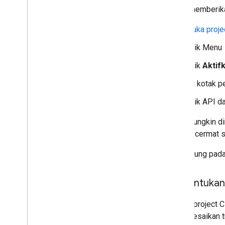
Untuk memberikan
Buka proje
Klik Menu
Klik
Aktif
Di kotak p
Klik API da
Anda mungkin di
dengan cermat s
Bergantung pada
Menentukan 
Semua project C
menyelesaikan t