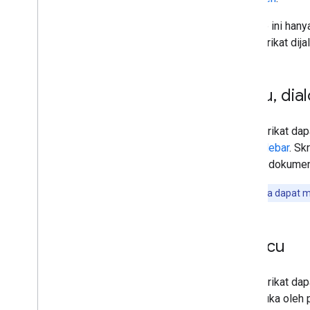
Metode ini hanya 
skrip terikat di
Menu
,
dia
Skrip terikat d
atau sidebar
. Sk
ke satu dokumen
Add-on juga dapat 
Pemicu
Skrip terikat d
file dibuka oleh