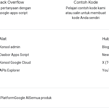
tack Overflow
Contoh Kode
 pertanyaan dengan
Pelajari contoh kode kami
google-apps-script
atau salin untuk membuat
kode Anda sendiri
Alat
Hub
Konsol admin
Blog
Dasbor Apps Script
News
Konsol Google Cloud
X (T
APIs Explorer
You
 Platform
Google AI
Semua produk