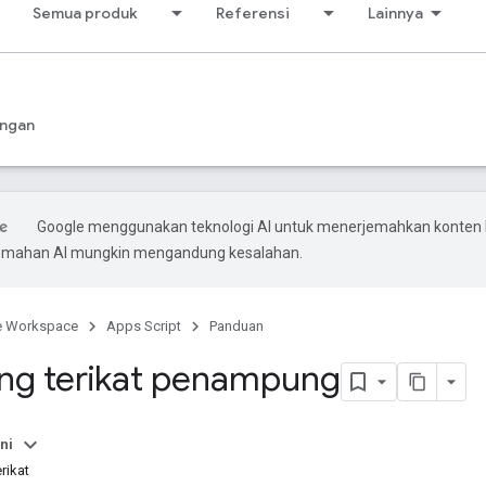
Semua produk
Referensi
Lainnya
ngan
Google menggunakan teknologi AI untuk menerjemahkan konten
rjemahan AI mungkin mengandung kesalahan.
e Workspace
Apps Script
Panduan
ang terikat penampung
ni
rikat