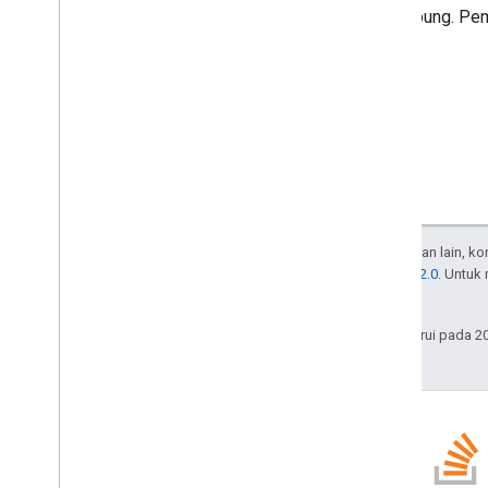
penampung. Pemi
Kecuali dinyatakan lain, k
Lisensi Apache 2.0
. Untuk
afiliasinya.
Terakhir diperbarui pada 2