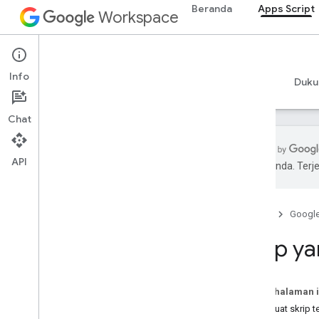
Beranda
Apps Script
Workspace
Apps Script
Info
Ringkasan
Panduan
Referensi
Contoh
Duku
Chat
API
pilihan Anda. Te
Ringkasan
Dasbor Apps Script
Beranda
Googl
Menjelajahi lingkungan
Skrip y
pengembangan
Waktu proses Apps Script
Pada halaman i
Membuat skrip te
Layanan Google dan API