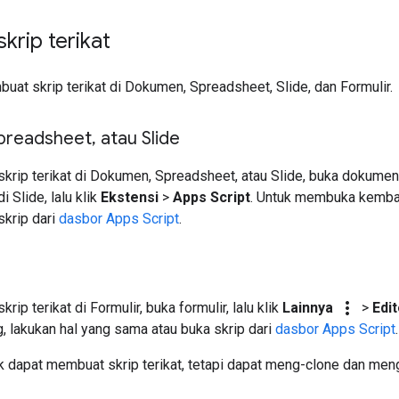
rip terikat
at skrip terikat di Dokumen, Spreadsheet, Slide, dan Formulir.
preadsheet
,
atau Slide
krip terikat di Dokumen, Spreadsheet, atau Slide, buka dokume
i Slide, lalu klik
Ekstensi
>
Apps Script
. Untuk membuka kembal
skrip dari
dasbor Apps Script
.
more_vert
ip terikat di Formulir, buka formulir, lalu klik
Lainnya
>
Edit
 lakukan hal yang sama atau buka skrip dari
dasbor Apps Script
.
k dapat membuat skrip terikat, tetapi dapat meng-clone dan men