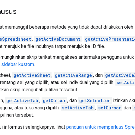
husus
pat memanggil beberapa metode yang tidak dapat dilakukan oleh s
eSpreadsheet
,
getActiveDocument
,
getActivePresentati
at merujuk ke file induknya tanpa merujuk ke ID file.
ungkinkan skrip terikat mengakses antarmuka pengguna untuk
n sidebar kustom
.
sheet,
getActiveSheet
,
getActiveRange
, dan
getActiveCe
entang sel yang dipilih, atau sel individual yang dipilih.
setActi
an skrip mengubah pilihan tersebut.
en,
getActiveTab
,
getCursor
, dan
getSelection
izinkan sk
gguna, atau teks yang dipilih.
setActiveTab
,
setCursor
dan
ilihan tersebut.
i informasi selengkapnya, lihat
panduan untuk memperluas Spr