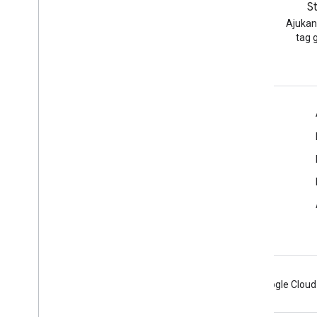
Blog
S
Baca blog Developer Google
Ajukan
Workspace
tag 
Google Workspace untuk Developer
Ringkasan platform
Produk developer
Catatan rilis
Dukungan developer
Persyaratan Layanan
Android
Chrome
Firebase
Google Cloud