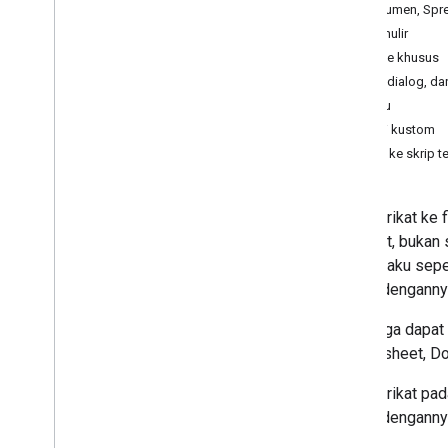
Dokumen, Spre
eksternal
Formulir
Metode khusus
Jenis skrip
Menu, dialog, da
Mandiri
Pemicu
Terikat dengan dokumen Google
Workspace
Fungsi kustom
Akses ke skrip te
Mengembangkan Google
Workspace
Skrip terikat ke
Menu
,
dialog
,
dan sidebar
tersebut, bukan
berperilaku sepe
Antarmuka pengguna
terikat dengann
Skrip juga dapat
Menyimpan dan menayangkan
data
Spreadsheet, Dok
Skrip terikat p
Pengelolaan admin
terikat denganny
Konversikan MBA Makro ke Apps