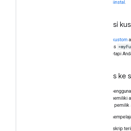
dapat diinstal
.
Fungsi ku
Fungsi kustom
a
sintaksis
=myF
SUM
, tetapi An
Akses ke s
Hanya pengguna 
hanya memiliki 
menjadi pemilik 
Untuk mempelaja
Semua skrip teri