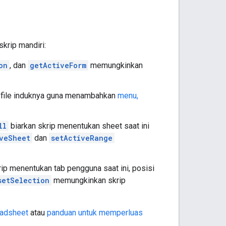
krip mandiri:
on
, dan
getActiveForm
memungkinkan
 file induknya guna menambahkan
menu,
ll
biarkan skrip menentukan sheet saat ini
veSheet
dan
setActiveRange
rip menentukan tab pengguna saat ini, posisi
setSelection
memungkinkan skrip
eadsheet
atau
panduan untuk memperluas