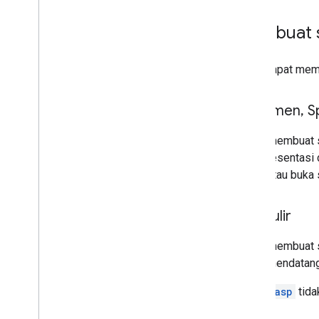
Script
Membuat sk
Menggunakan REST API
Anda dapat membu
Dokumen
,
S
Untuk membuat s
atau presentasi d
sama atau buka 
Formulir
Untuk membuat skr
masa mendatang,
Alat
clasp
tida