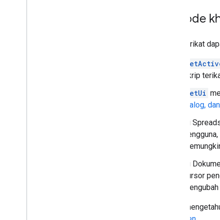
Metode k
Skrip terikat da
getActiv
skrip terik
getUi
mem
dialog, da
Di Spread
pengguna, r
memungkink
Di Dokum
kursor pen
mengubah p
Untuk mengetahu
Dokumen
.