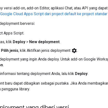
 versi add-on, add-on Editor, aplikasi Chat, atau API yang dapa
 Google Cloud Apps Script dari project default ke project standar
eployment berversi:
ct Apps Script.
as, klik
Deploy
>
New deployment
.
settings
h
Pilih jenis
, klik Aktifkan jenis deployment
.
s deployment yang ingin Anda deploy. Untuk add-on Google Worksp
on
.
nformasi tentang deployment Anda, lalu klik
Deploy
.
nt baru dapat dibagikan sebagai pustaka. Jika Anda membagikan 
h pengguna library.
ployment yang diberi versi