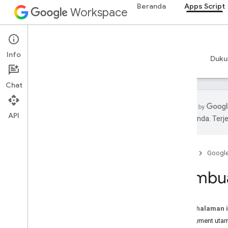
Beranda
Apps Script
Workspace
Apps Script
Info
Ringkasan
Panduan
Referensi
Contoh
Duku
Chat
API
pilihan Anda. Te
Ringkasan
Dasbor Apps Script
Beranda
Googl
Menjelajahi lingkungan
Membua
pengembangan
Project skrip
Manifes
Pada halaman i
Cakupan
Deployment uta
Deployment