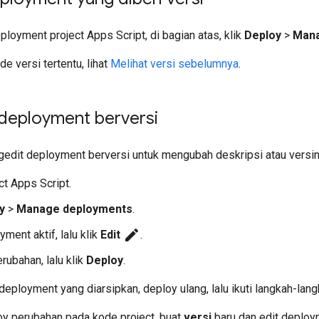
ployment project Apps Script, di bagian atas, klik
Deploy
>
Mana
e versi tertentu, lihat
Melihat versi sebelumnya
.
deployment berversi
edit deployment berversi untuk mengubah deskripsi atau versi
ct Apps Script.
y
>
Manage deployments
.
edit
yment aktif, lalu klik
Edit
.
rubahan, lalu klik
Deploy
.
eployment yang diarsipkan, deploy ulang, lalu ikuti langkah-lan
y perubahan pada kode project, buat
versi
baru dan edit deploy