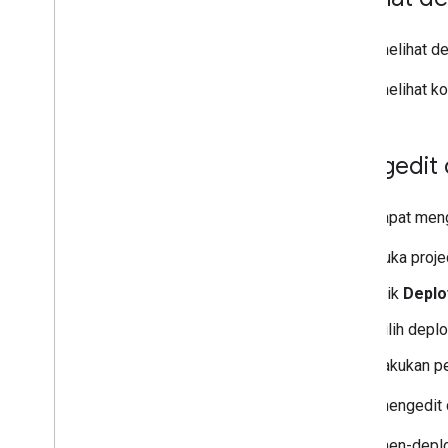
Untuk melihat de
Untuk melihat kod
Mengedit 
Anda dapat meng
Buka proje
Klik
Deplo
Pilih deplo
Lakukan pe
Untuk mengedit d
Untuk men-deplo