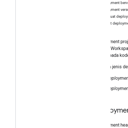
Deployment berv
JSDoc
Deployment versu
Project Google Cloud
Membuat deploym
Logging
Melihat deployme
Verifikasi klien OAuth
Library
Versi
Deployment proje
Kolaborasi
Google Workspac
Antarmuka command line
iterasi pada ko
Ada dua jenis d
Waktu proses Apps Script
Deploymen
Layanan Google dan API
eksternal
Deployment
Jenis skrip
Deployme
Mengembangkan Google
Workspace
Deployment head