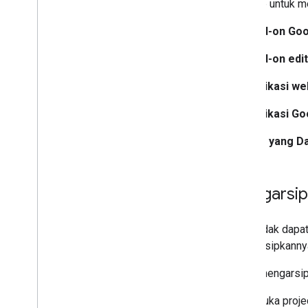
Metode untuk me
Add-on Go
Add-on edi
Aplikasi we
Aplikasi Go
API yang Da
Mengarsip
Anda tidak dapa
mengarsipkanny
Untuk mengarsip
Buka proje