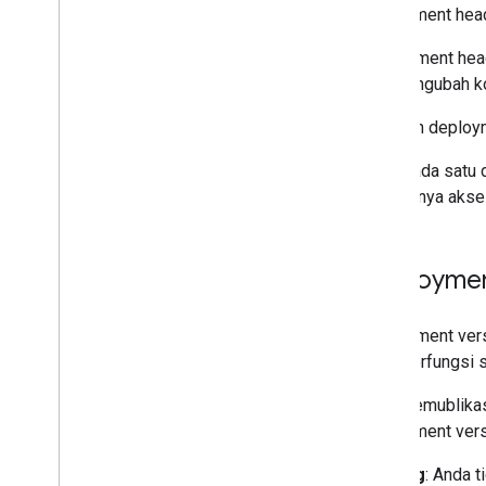
Menu
,
dialog
,
dan sidebar
deployment head 
Deployment head
Antarmuka pengguna
lalu mengubah k
Menyimpan dan menayangkan
Gunakan deploym
data
Hanya ada satu 
Pengelolaan admin
setidaknya akses
Konversikan MBA Makro ke Apps
Script
Deploymen
Menggunakan REST API
Deployment vers
yang berfungsi 
Saat memublikas
deployment versi
Penting
: Anda 