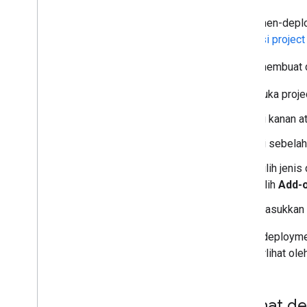
Untuk men-deploy
asosiasi project
Untuk membuat d
Buka proje
Di kanan at
Di sebela
Pilih jeni
pilih
Add-
Masukkan i
Setiap deployme
akan terlihat ole
Melihat de