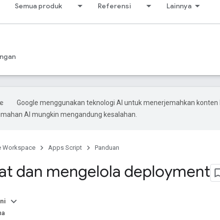
Semua produk
Referensi
Lainnya
ngan
Google menggunakan teknologi AI untuk menerjemahkan konten
rjemahan AI mungkin mengandung kesalahan.
e Workspace
Apps Script
Panduan
t dan mengelola deployment
ni
ma