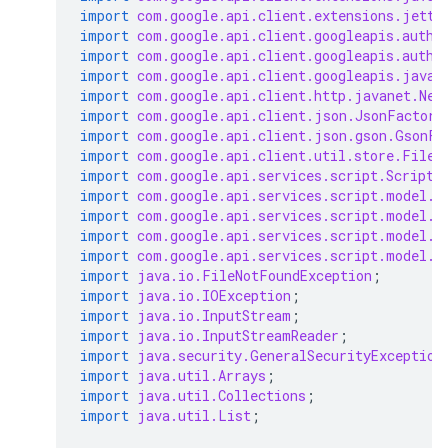
import
com.google.api.client.extensions.jetty
import
com.google.api.client.googleapis.auth.
import
com.google.api.client.googleapis.auth.
import
com.google.api.client.googleapis.javan
import
com.google.api.client.http.javanet.Net
import
com.google.api.client.json.JsonFactory
import
com.google.api.client.json.gson.GsonFa
import
com.google.api.client.util.store.FileD
import
com.google.api.services.script.Script
;
import
com.google.api.services.script.model.C
import
com.google.api.services.script.model.C
import
com.google.api.services.script.model.F
import
com.google.api.services.script.model.P
import
java.io.FileNotFoundException
;
import
java.io.IOException
;
import
java.io.InputStream
;
import
java.io.InputStreamReader
;
import
java.security.GeneralSecurityException
import
java.util.Arrays
;
import
java.util.Collections
;
import
java.util.List
;