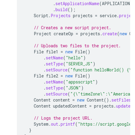
.
setApplicationName
(
APPLICATION_N
.
build
();
Script
.
Projects
projects
=
service
.
projec
// Creates a new script project.
Project
createOp
=
projects
.
create
(
new
Cr
// Uploads two files to the project.
File
file1
=
new
File
()
.
setName
(
"hello"
)
.
setType
(
"SERVER_JS"
)
.
setSource
(
"function helloWorld() {\n
File
file2
=
new
File
()
.
setName
(
"appsscript"
)
.
setType
(
"JSON"
)
.
setSource
(
"{\"timeZone\":\"America/N
Content
content
=
new
Content
().
setFiles
(
Content
updatedContent
=
projects
.
updateC
// Logs the project URL.
System
.
out
.
printf
(
"https://script.google.
}