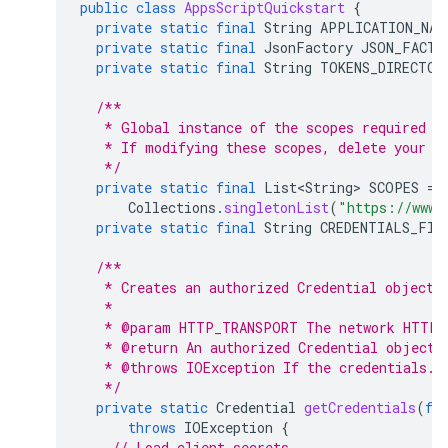
public
class
AppsScriptQuickstart
{
private
static
final
String
APPLICATION_NAM
private
static
final
JsonFactory
JSON_FACTO
private
static
final
String
TOKENS_DIRECTOR
/**
   * Global instance of the scopes required b
   * If modifying these scopes, delete your p
   */
private
static
final
List<String>
SCOPES
=
Collections
.
singletonList
(
"https://www.
private
static
final
String
CREDENTIALS_FIL
/**
   * Creates an authorized Credential object.
   *
   * @param HTTP_TRANSPORT The network HTTP 
   * @return An authorized Credential object.
   * @throws IOException If the credentials.j
   */
private
static
Credential
getCredentials
(
fi
throws
IOException
{
// Load client secrets.