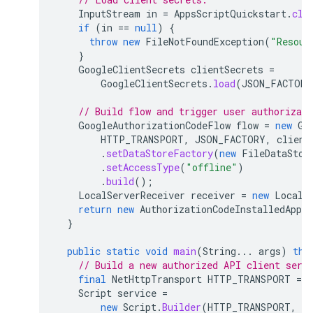
InputStream
in
=
AppsScriptQuickstart
.
cla
if
(
in
==
null
)
{
throw
new
FileNotFoundException
(
"Resour
}
GoogleClientSecrets
clientSecrets
=
GoogleClientSecrets
.
load
(
JSON_FACTORY
// Build flow and trigger user authorizati
GoogleAuthorizationCodeFlow
flow
=
new
Go
HTTP_TRANSPORT
,
JSON_FACTORY
,
client
.
setDataStoreFactory
(
new
FileDataStor
.
setAccessType
(
"offline"
)
.
build
();
LocalServerReceiver
receiver
=
new
LocalS
return
new
AuthorizationCodeInstalledApp
(
}
public
static
void
main
(
String
...
args
)
thr
// Build a new authorized API client serv
final
NetHttpTransport
HTTP_TRANSPORT
=
Script
service
=
new
Script
.
Builder
(
HTTP_TRANSPORT
,
J