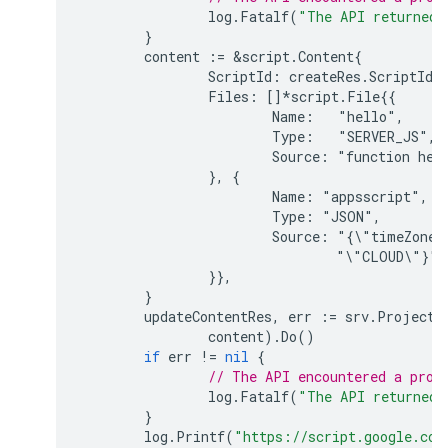
log
.
Fatalf
(
"The API returned 
}
content
:=
&
script
.
Content
{
ScriptId
:
createRes
.
ScriptId
,
Files
:
[]
*
script
.
File
{{

			Name:   "hello",

			Type:   "SERVER_JS",

			Source: "function helloWorld() {\n  console.log('Hello, world!');}",

		}, {

			Name: "appsscript",

			Type: "JSON",

			Source: "{\"timeZone\":\"America/New_York\",\"exceptionLogging\":" +

				"\"CLOUD\"}",

		}
},
}
updateContentRes
,
err
:=
srv
.
Projects
content
).
Do
()
if
err
!=
nil
{
// The API encountered a prob
log
.
Fatalf
(
"The API returned 
}
log
.
Printf
(
"https://script.google.com