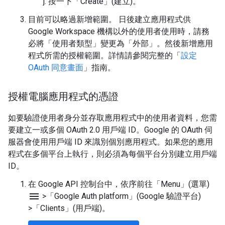
按一下「Create」(建立)。
目前可以略過新增範圍。 日後建立應用程式供
Google Workspace 機構以外的使用者使用時，請務
必將「使用者類型」
變更為「外部」
。然後新增應用
程式所需的授權範圍。詳情請參閱完整的「
設定
OAuth 同意畫面
」指南。
授權電腦應用程式的憑證
如要驗證使用者身分並存取應用程式中的使用者資料，您需
要建立一或多個 OAuth 2.0 用戶端 ID。Google 的 OAuth 伺
服器會使用用戶端 ID 來識別個別應用程式。如果您的應用
程式在多個平台上執行，則必須為每個平台分別建立用戶端
ID。
在 Google API 控制台中，依序前往「Menu」(選單)
menu
>
「Google Auth platform」(Google 驗證平台)
>
「Clients」(用戶端)
。