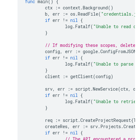
func
main
()
{
ctx
:=
context
.
Background
()
b
,
err
:=
os
.
ReadFile
(
"credentials.js
if
err
!=
nil
{
log
.
Fatalf
(
"Unable to read cl
}
// If modifying these scopes, delete 
config
,
err
:=
google
.
ConfigFromJSON
(
if
err
!=
nil
{
log
.
Fatalf
(
"Unable to parse c
}
client
:=
getClient
(
config
)
srv
,
err
:=
script
.
NewService
(
ctx
,
op
if
err
!=
nil
{
log
.
Fatalf
(
"Unable to retriev
}
req
:=
script
.
CreateProjectRequest
{
Ti
createRes
,
err
:=
srv
.
Projects
.
Create
if
err
!=
nil
{
// The API encountered a prob