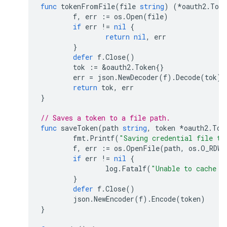
func
tokenFromFile
(
file
string
)
(
*
oauth2
.
Toke
f
,
err
:=
os
.
Open
(
file
)
if
err
!=
nil
{
return
nil
,
err
}
defer
f
.
Close
()
tok
:=
&
oauth2
.
Token
{}
err
=
json
.
NewDecoder
(
f
).
Decode
(
tok
)
return
tok
,
err
}
// Saves a token to a file path.
func
saveToken
(
path
string
,
token
*
oauth2
.
Tok
fmt
.
Printf
(
"Saving credential file to
f
,
err
:=
os
.
OpenFile
(
path
,
os
.
O_RDWR
if
err
!=
nil
{
log
.
Fatalf
(
"Unable to cache o
}
defer
f
.
Close
()
json
.
NewEncoder
(
f
).
Encode
(
token
)
}