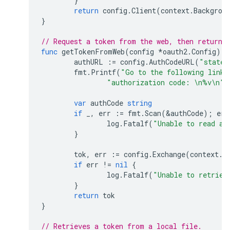
}
return
config
.
Client
(
context
.
Backgrou
}
// Request a token from the web, then returns
func
getTokenFromWeb
(
config
*
oauth2
.
Config
)
*
authURL
:=
config
.
AuthCodeURL
(
"state-
fmt
.
Printf
(
"Go to the following link 
"authorization code: \n%v\n"
,
var
authCode
string
if
_
,
err
:=
fmt
.
Scan
(
&
authCode
);
err
log
.
Fatalf
(
"Unable to read au
}
tok
,
err
:=
config
.
Exchange
(
context
.
T
if
err
!=
nil
{
log
.
Fatalf
(
"Unable to retriev
}
return
tok
}
// Retrieves a token from a local file.