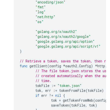
"encoding/json"
"fmt"
"log"
"net/http"
"os"
"golang.org/x/oauth2"
"golang.org/x/oauth2/google"
"google.golang.org/api/option"
"google.golang.org/api/script/v1"
)
// Retrieve a token, saves the token, then ret
func
getClient
(
config
*
oauth2
.
Config
)
*
http
.
C
// The file token.json stores the use
// created automatically when the aut
// time.
tokFile
:=
"token.json"
tok
,
err
:=
tokenFromFile
(
tokFile
)
if
err
!=
nil
{
tok
=
getTokenFromWeb
(
config
)
saveToken
(
tokFile
,
tok
)