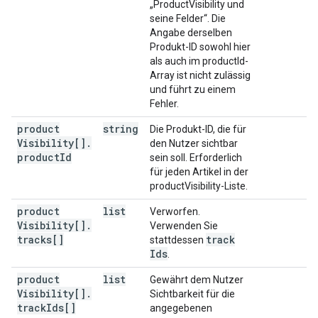
„ProductVisibility und
seine Felder“. Die
Angabe derselben
Produkt-ID sowohl hier
als auch im productId-
Array ist nicht zulässig
und führt zu einem
Fehler.
product
string
Die Produkt-ID, die für
Visibility[]
.
den Nutzer sichtbar
product
Id
sein soll. Erforderlich
für jeden Artikel in der
productVisibility-Liste.
product
list
Verworfen.
Visibility[]
.
Verwenden Sie
tracks[]
track
stattdessen
Ids
.
product
list
Gewährt dem Nutzer
Visibility[]
.
Sichtbarkeit für die
track
Ids[]
angegebenen