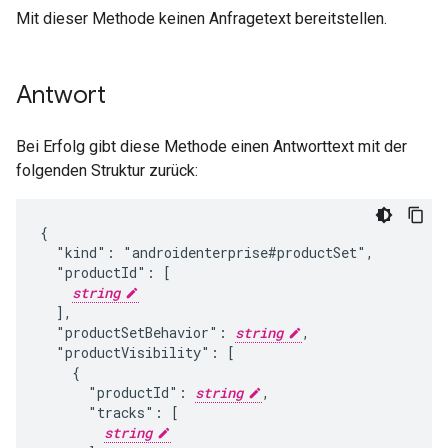
Mit dieser Methode keinen Anfragetext bereitstellen.
Antwort
Bei Erfolg gibt diese Methode einen Antworttext mit der
folgenden Struktur zurück:
{

  "kind": "androidenterprise#productSet",

  "productId": [

string
  ],

  "productSetBehavior": 
string
,

  "productVisibility": [

    {

      "productId": 
string
,

      "tracks": [

string