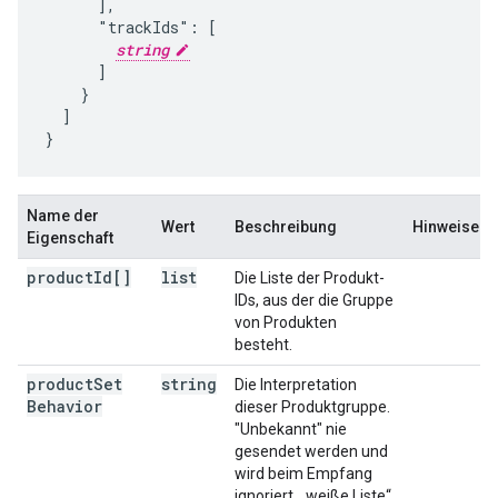
      ],

      "trackIds": [

string
      ]

    }

  ]

}
Name der
Wert
Beschreibung
Hinweise
Eigenschaft
product
Id[]
list
Die Liste der Produkt-
IDs, aus der die Gruppe
von Produkten
besteht.
product
Set
string
Die Interpretation
Behavior
dieser Produktgruppe.
"Unbekannt" nie
gesendet werden und
wird beim Empfang
ignoriert. „weiße Liste“