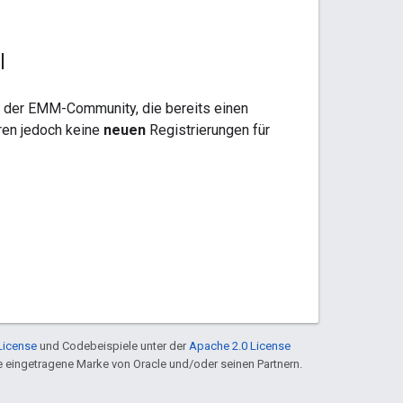
I
er der EMM-Community, die bereits einen
ren jedoch keine
neuen
Registrierungen für
License
und Codebeispiele unter der
Apache 2.0 License
ine eingetragene Marke von Oracle und/oder seinen Partnern.