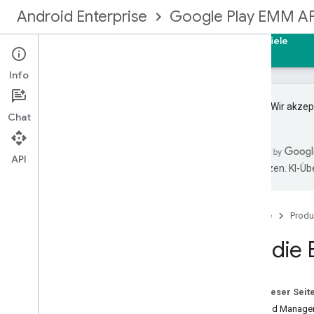
Android Enterprise
Google Play EMM AP
Startseite
Leitfäden
Referenzen
Beispiele
Info
Wichtig
:Wir akze
Chat
Für die EMM-Community registrieren
API
übersetzen. KI-Üb
Los gehts
Verwaltungstypen
Unternehmensbindung erstellen
Startseite
Produ
Upgrade für ein Unternehmen
Für die
Identitäten und Nutzerkonten
Nutzerkonten implementieren
Nutzerkonten aktualisieren
Auf dieser Seit
Geräte bereitstellen
Android Manage
EMM-Benachrichtigungen einrichten