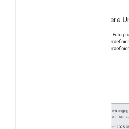
Zero-Touch-i
Frame
Benutzerdefinierte Store-Layouts
Weitere U
Anleitung
.
.
.
Android Enterpr
Leistung verbessern
benutzerdefinie
Anfragen autorisieren
benutzerdefinie
Stapelanfragen senden
Nutzungsbedingungen
Sofern nicht anders angege
lizenziert. Weitere Informa
Zuletzt aktualisiert: 2025-0