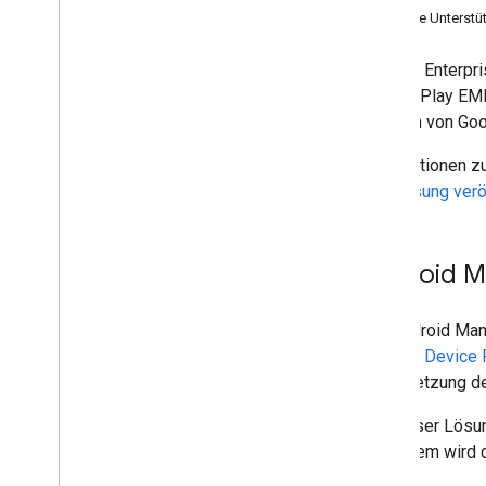
Weitere Unterstü
Android Enterpri
App-Verwaltung und -Vertrieb
Google Play EMM
Übersicht
eigenen von Goo
Öffentliche Apps suchen
Private Apps unterstützen
Informationen z
Web-Apps unterstützen
und
Lösung verö
Apps bereitstellen
Apps konfigurieren
App-Feedback abrufen
Android M
Apps aktualisieren
Fehler bei App-Installationen und -
Updates beheben
Die Android Man
Apps löschen
Android Device 
Durchsetzung der
UI-Komponenten
Bei dieser Lösu
i
Frame für Managed Play Store
Außerdem wird d
i
Frame für verwaltete Konfigurationen
sind.