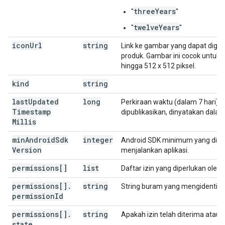
threeYears
"
"
twelveYears
"
"
icon
Url
string
Link ke gambar yang dapat digu
produk. Gambar ini cocok untuk
hingga 512 x 512 piksel.
kind
string
last
Updated
long
Perkiraan waktu (dalam 7 hari) ter
Timestamp
dipublikasikan, dinyatakan dalam 
Millis
min
Android
Sdk
integer
Android SDK minimum yang dipe
Version
menjalankan aplikasi.
permissions[]
list
Daftar izin yang diperlukan oleh a
permissions[]
.
string
String buram yang mengidentifika
permission
Id
permissions[]
.
string
Apakah izin telah diterima atau 
state