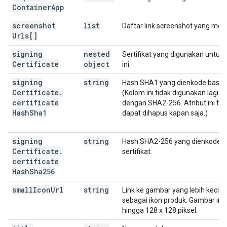
Container
App
screenshot
list
Daftar link screenshot yang mewak
Urls[]
signing
nested
Sertifikat yang digunakan untu
Certificate
object
ini.
signing
string
Hash SHA1 yang dienkode base64 u
Certificate
.
(Kolom ini tidak digunakan lagi 
certificate
dengan SHA2-256. Atribut ini ti
Hash
Sha1
dapat dihapus kapan saja.)
signing
string
Hash SHA2-256 yang dienkode b
Certificate
.
sertifikat.
certificate
Hash
Sha256
small
Icon
Url
string
Link ke gambar yang lebih kecil
sebagai ikon produk. Gambar ini
hingga 128 x 128 piksel.