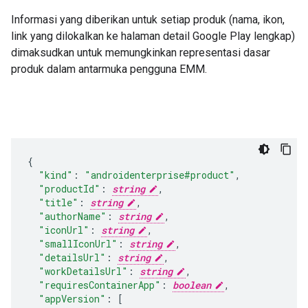
Informasi yang diberikan untuk setiap produk (nama, ikon,
link yang dilokalkan ke halaman detail Google Play lengkap)
dimaksudkan untuk memungkinkan representasi dasar
produk dalam antarmuka pengguna EMM.
"kind"
:
"androidenterprise#product"
,
"productId"
:
string
,
"title"
:
string
,
"authorName"
:
string
,
"iconUrl"
:
string
,
"smallIconUrl"
:
string
,
"detailsUrl"
:
string
,
"workDetailsUrl"
:
string
,
"requiresContainerApp"
:
boolean
,
"appVersion"
:
[