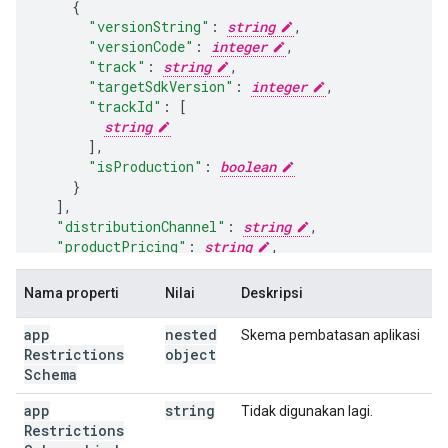
"versionString"
:
string
,
"versionCode"
:
integer
,
"track"
:
string
,
"targetSdkVersion"
:
integer
,
"trackId"
:
[
string
],
"isProduction"
:
boolean
],
"distributionChannel"
:
string
,
"productPricing"
:
string
,
"signingCertificate"
:
"certificateHashSha256"
:
string
,
Nama properti
Nilai
Deskripsi
"certificateHashSha1"
:
string
}
,
app
nested
Skema pembatasan aplikasi
"availableTracks"
:
[
Restrictions
object
string
Schema
],
"appTracks"
:
[
app
string
Tidak digunakan lagi.
Restrictions
"trackId"
:
string
,