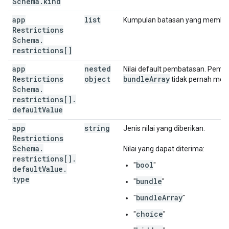
Schema
.
kind
"trackAlias"
:
string
app
list
Kumpulan batasan yang memben
Restrictions
],
Schema
"description"
.
:
string
,
restrictions[]
"fullDescription"
:
string
,
"screenshotUrls"
:
[
app
nested
Nilai default pembatasan. Pem
string
Restrictions
object
bundle
Array
tidak pernah memili
],
Schema
.
"category"
:
string
,
restrictions[]
.
"recentChanges"
:
string
,
default
Value
"minAndroidSdkVersion"
:
integer
,
"contentRating"
:
string
,
app
string
Jenis nilai yang diberikan.
"lastUpdatedTimestampMillis"
:
long
,
Restrictions
"permissions"
:
[
Schema
.
Nilai yang dapat diterima:
restrictions[]
.
"permissionId"
:
string
,
bool
"
"
default
Value
.
"state"
:
string
type
bundle
"
"
],
bundleArray
"
"
"availableCountries"
:
[
string
choice
"
"
],