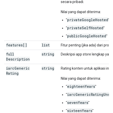
secara pribadi.
Nilai yang dapat diterima:
privateGoogleHosted
"
"
privateSelfHosted
"
"
publicGoogleHosted
"
"
features[]
list
Fitur penting (jika ada) dari produk
full
string
Deskripsi app store lengkap yang d
Description
iarc
Generic
string
Rating konten untuk aplikasi ini.
Rating
Nilai yang dapat diterima:
eighteenYears
"
"
iarcGenericRatingUnsp
"
sevenYears
"
"
sixteenYears
"
"