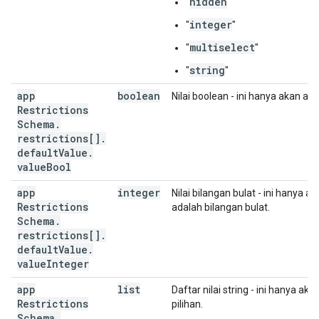
hidden
"
"
"features"
:
[
string
integer
"
"
],
multiselect
"
"
"iarcGenericRating"
:
string
,
"appRestrictionsSchema"
:
string
"
"
"kind"
:
string
,
"restrictions"
:
[
app
boolean
Nilai boolean - ini hanya akan ada
Restrictions
"key"
:
string
,
Schema
.
"title"
:
string
,
restrictions[]
.
"restrictionType"
:
string
,
default
Value
.
"description"
:
string
,
value
Bool
"entry"
:
[
app
string
integer
Nilai bilangan bulat - ini hanya ak
Restrictions
],
adalah bilangan bulat.
Schema
.
"entryValue"
:
[
restrictions[]
string
.
default
Value
],
.
value
Integer
"defaultValue"
:
"type"
:
string
,
app
list
Daftar nilai string - ini hanya aka
"valueBool"
:
boolean
,
Restrictions
pilihan.
"valueString"
:
string
,
Schema
.