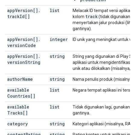
app
Version[]
.
list
Melacak ID tempat versi aplikasi
track
Id[]
track
kolom
(tidak digunakan lag
menyertakan jalur produksi (liha
gantinya).
app
Version[]
.
integer
ID unik yang meningkat untuk vers
version
Code
app
Version[]
.
string
String yang digunakan di Play St
version
String
aplikasi untuk mengidentifikasi v
unik atau dilokalkan (misalnya, st
author
Name
string
Nama penulis produk (misalnya, d
available
list
Negara tempat aplikasi ini tersed
Countries[]
available
list
a
Tidak digunakan lagi, gunakan
Tracks[]
gantinya.
category
string
Kategori aplikasi (misalnya, RACI
content
Rating
string
Rating konten untuk aplikasi ini.