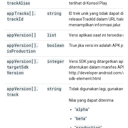
track
Alias
terlihat di Konsol Play.
app
Tracks[]
.
string
ID trek unik yang tidak dapat diub
track
Id
releaseTrackId dalam URL halam
menampilkan informasi jalur.
app
Version[]
list
Versi aplikasi saat ini tersedia un
app
Version[]
.
boolean
True jika versi ini adalah APK pro
is
Production
app
Version[]
.
integer
Versi SDK yang ditargetkan aplikas
target
Sdk
ditentukan dalam manifes APK. 
Version
http://developer.android.com/g
sdk-element.html
app
Version[]
.
string
t
Tidak digunakan lagi, gunakan
track
Nilai yang dapat diterima:
alpha
"
"
beta
"
"
production
"
"