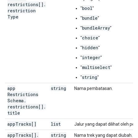
restrictions[]
.
bool
"
"
restriction
Type
bundle
"
"
bundleArray
"
"
choice
"
"
hidden
"
"
integer
"
"
multiselect
"
"
string
"
"
app
string
Nama pembatasan.
Restrictions
Schema
.
restrictions[]
.
title
app
Tracks[]
list
Jalur yang dapat dilihat oleh pe
app
Tracks[]
.
string
Nama trek yang dapat diubah. In