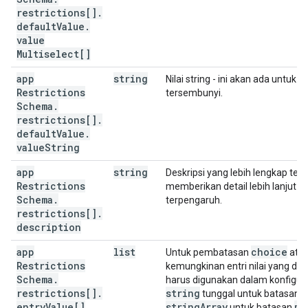
"valueInteger"
:
integer
,
restrictions[]
.
"valueMultiselect"
:
[
default
Value
.
string
value
]
Multiselect[]
}
,
"nestedRestriction"
:
[
app
string
Nilai string - ini akan ada untuk st
(
AppRestrictionsSchemaRestriction
)
Restrictions
tersembunyi.
]
Schema
.
restrictions[]
.
]
default
Value
.
}

value
String
}
app
string
Deskripsi yang lebih lengkap te
Restrictions
memberikan detail lebih lanjut t
Schema
.
terpengaruh.
restrictions[]
.
description
app
list
choice
Untuk pembatasan
ata
Restrictions
kemungkinan entri nilai yang dapa
Schema
.
harus digunakan dalam konfiguras
restrictions[]
.
string
c
tunggal untuk batasan
entry
Value[]
string
Array
mu
untuk batasan