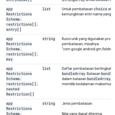
app
list
choice
Untuk pembatasan
ata
Restrictions
kemungkinan entri nama yang da
Schema
.
restrictions[]
.
entry[]
app
string
Kunci unik yang digunakan produ
Restrictions
pembatasan, misalnya
Schema
.
"com.google.android.gm.fieldna
restrictions[]
.
key
app
list
Daftar pembatasan bertingkat 
Restrictions
bundle
Array
bundle
. Batasan
Schema
.
bundle
Array
dalam batasan
, 
restrictions[]
.
memiliki kedalaman maksimum d
nested
Restriction[]
app
string
Jenis pembatasan.
Restrictions
Schema
.
Nilai yang dapat diterima: