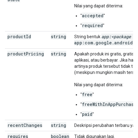
Nilai yang dapat diterima:
accepted
"
"
required
"
"
product
Id
string
app:<package n
String bentuk
app:com
.
google
.
android
.
g
product
Pricing
string
Apakah produk ini gratis, grati
aplikasi, atau berbayar. Jika harg
artinya produk tersebut tidak te
(meskipun mungkin masih tersedi
Nilai yang dapat diterima:
free
"
"
freeWithInAppPurchase
"
"
paid
"
"
recent
Changes
string
Deskripsi perubahan terbaru yang
requires
boolean
Tidak digunakan lagi.