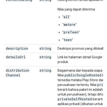
Nilai yang dapat diterima:
all
"
"
mature
"
"
preTeen
"
"
teen
"
"
description
string
Deskripsi promosi yang dilokalkan,
details
Url
string
Link ke halaman detail Google P
produk.
distribution
string
Bagaimana dan kepada siapa pak
Channel
public
Google
Hosted
Nilai
ber
tersedia melalui Play Store dan t
priv
perusahaan tertentu. Nilai
berarti bahwa paket ini adalah apl
untuk perusahaan), tetapi dihosti
private
Self
Hosted
berarti b
aplikasi pribadi (dibatasi untuk 