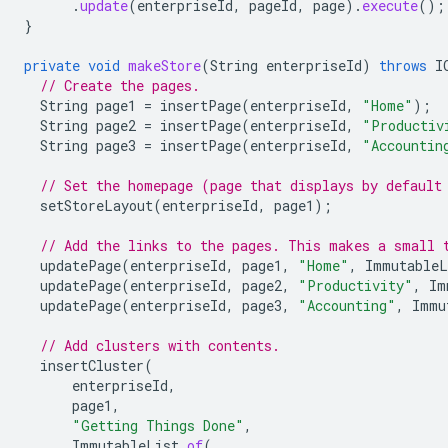
.
update
(
enterpriseId
,
pageId
,
page
).
execute
();
}
private
void
makeStore
(
String
enterpriseId
)
throws
I
// Create the pages.
String
page1
=
insertPage
(
enterpriseId
,
"Home"
);
String
page2
=
insertPage
(
enterpriseId
,
"Productiv
String
page3
=
insertPage
(
enterpriseId
,
"Accountin
// Set the homepage (page that displays by default
setStoreLayout
(
enterpriseId
,
page1
);
// Add the links to the pages. This makes a small 
updatePage
(
enterpriseId
,
page1
,
"Home"
,
ImmutableL
updatePage
(
enterpriseId
,
page2
,
"Productivity"
,
Im
updatePage
(
enterpriseId
,
page3
,
"Accounting"
,
Immu
// Add clusters with contents.
insertCluster
(
enterpriseId
,
page1
,
"Getting Things Done"
,
ImmutableList
.
of
(