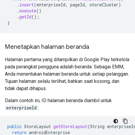
.
insert
(
enterpriseId
,
pageId
,
storeCluster
)
.
execute
()
.
getId
();
}
Menetapkan halaman beranda
Halaman pertama yang ditampilkan di Google Play terkelola
pada perangkat pengguna adalah beranda. Sebagai EMM,
Anda menentukan halaman beranda untuk setiap pelanggan.
Tujuan halaman selalu terlihat, bahkan saat kosong, dan
tidak dapat dihapus.
Dalam contoh ini, ID halaman beranda diambil untuk
enterpriseId
:
public
StoreLayout
getStoreLayout
(
String
enterpriseI
return
androidEnterprise