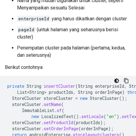
Nama yang mudah digunakan untuk cluster, seperti
Menyampaikan sesuatu Selesai
enterpriseId
yang harus dikaitkan dengan cluster
pageId
(untuk halaman yang seharusnya berisi
cluster)
Penempatan cluster pada halaman (pertama, kedua,
dan seterusnya)
Berikut contohnya:
private
String
insertCluster
(
String
enterpriseId
,
St
List<String>
productIds
,
String
orderInPage
)
thr
StoreCluster
storeCluster
=
new
StoreCluster
();
storeCluster
.
setName
(
ImmutableList
.
of
(
new
LocalizedText
().
setLocale
(
"en"
).
setTe
storeCluster
.
setProductId
(
productIds
);
storeCluster
.
setOrderInPage
(
orderInPage
);
return
androidEnterprise
.
storelayoutclusters
()