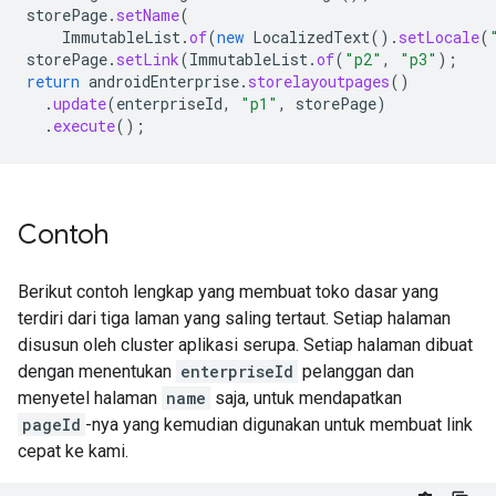
storePage
.
setName
(
ImmutableList
.
of
(
new
LocalizedText
().
setLocale
(
storePage
.
setLink
(
ImmutableList
.
of
(
"p2"
,
"p3"
);
return
androidEnterprise
.
storelayoutpages
()
.
update
(
enterpriseId
,
"p1"
,
storePage
)
.
execute
();
Contoh
Berikut contoh lengkap yang membuat toko dasar yang
terdiri dari tiga laman yang saling tertaut. Setiap halaman
disusun oleh cluster aplikasi serupa. Setiap halaman dibuat
dengan menentukan
enterpriseId
pelanggan dan
menyetel halaman
name
saja, untuk mendapatkan
pageId
-nya yang kemudian digunakan untuk membuat link
cepat ke kami.