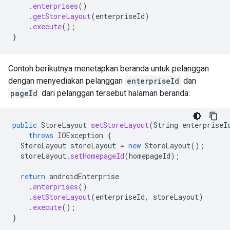
.
enterprises
()
.
getStoreLayout
(
enterpriseId
)
.
execute
();
}
Contoh berikutnya menetapkan beranda untuk pelanggan
dengan menyediakan pelanggan
enterpriseId
dan
pageId
dari pelanggan tersebut halaman beranda:
public
StoreLayout
setStoreLayout
(
String
enterpriseI
throws
IOException
{
StoreLayout
storeLayout
=
new
StoreLayout
();
storeLayout
.
setHomepageId
(
homepageId
);
return
androidEnterprise
.
enterprises
()
.
setStoreLayout
(
enterpriseId
,
storeLayout
)
.
execute
();
}