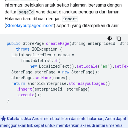
informasi pelokalan untuk setiap halaman, bersama dengan
daftar
pageId
yang dapat dijangkau pengguna dari laman.
Halaman baru dibuat dengan
insert
(
Storelayoutpages.insert
) seperti yang ditampilkan di sini:
public
StorePage
createPage
(
String
enterpriseId
,
Str
throws
IOException
{
List<LocalizedText>
names
=
ImmutableList
.
of
(
new
LocalizedText
().
setLocale
(
"en"
).
setTe
StorePage
storePage
=
new
StorePage
();
storePage
.
setName
(
names
);
return
androidEnterprise
.
storelayoutpages
()
.
insert
(
enterpriseId
,
storePage
)
.
execute
();
}
Catatan:
Jika Anda membuat lebih dari satu halaman, Anda dapat
menggunakan link cepat untuk memberikan akses di antara mereka.