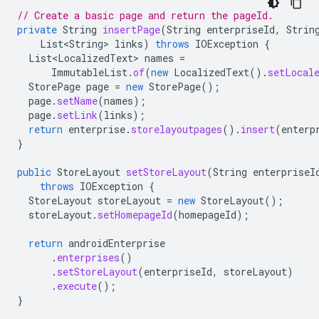
// Create a basic page and return the pageId.
private
String
insertPage
(
String
enterpriseId
,
Strin
List<String>
links
)
throws
IOException
{
List<LocalizedText>
names
=
ImmutableList
.
of
(
new
LocalizedText
().
setLocal
StorePage
page
=
new
StorePage
();
page
.
setName
(
names
);
page
.
setLink
(
links
);
return
enterprise
.
storelayoutpages
().
insert
(
enterp
}
public
StoreLayout
setStoreLayout
(
String
enterpriseI
throws
IOException
{
StoreLayout
storeLayout
=
new
StoreLayout
();
storeLayout
.
setHomepageId
(
homepageId
);
return
androidEnterprise
.
enterprises
()
.
setStoreLayout
(
enterpriseId
,
storeLayout
)
.
execute
();
}