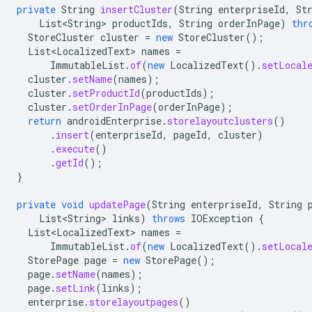
private
String
insertCluster
(
String
enterpriseId
,
St
List<String>
productIds
,
String
orderInPage
)
thr
StoreCluster
cluster
=
new
StoreCluster
();
List<LocalizedText>
names
=
ImmutableList
.
of
(
new
LocalizedText
().
setLocal
cluster
.
setName
(
names
);
cluster
.
setProductId
(
productIds
);
cluster
.
setOrderInPage
(
orderInPage
);
return
androidEnterprise
.
storelayoutclusters
()
.
insert
(
enterpriseId
,
pageId
,
cluster
)
.
execute
()
.
getId
();
}
private
void
updatePage
(
String
enterpriseId
,
String
List<String>
links
)
throws
IOException
{
List<LocalizedText>
names
=
ImmutableList
.
of
(
new
LocalizedText
().
setLocal
StorePage
page
=
new
StorePage
();
page
.
setName
(
names
);
page
.
setLink
(
links
);
enterprise
.
storelayoutpages
()