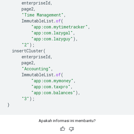
enterpriseId
,
page2
,
"Time Management"
,
ImmutableList
.
of
(
"app:com.mytimetracker"
,
"app:com.lazygal"
,
"app:com.lazyguy"
),
"2"
);
insertCluster
(
enterpriseId
,
page2
,
"Accounting"
,
ImmutableList
.
of
(
"app:com.mymoney"
,
"app:com.taxpro"
,
"app:com.balances"
),
"3"
);
}
Apakah informasi ini membantu?