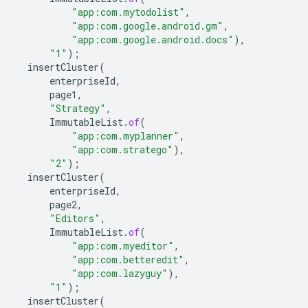
"app:com.mytodolist"
,
"app:com.google.android.gm"
,
"app:com.google.android.docs"
),
"1"
);
insertCluster
(
enterpriseId
,
page1
,
"Strategy"
,
ImmutableList
.
of
(
"app:com.myplanner"
,
"app:com.stratego"
),
"2"
);
insertCluster
(
enterpriseId
,
page2
,
"Editors"
,
ImmutableList
.
of
(
"app:com.myeditor"
,
"app:com.betteredit"
,
"app:com.lazyguy"
),
"1"
);
insertCluster
(