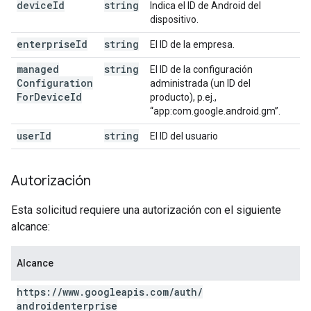
device
Id
string
Indica el ID de Android del
dispositivo.
enterprise
Id
string
El ID de la empresa.
managed
string
El ID de la configuración
Configuration
administrada (un ID del
For
Device
Id
producto), p.ej.,
“app:com.google.android.gm”.
user
Id
string
El ID del usuario
Autorización
Esta solicitud requiere una autorización con el siguiente
alcance:
Alcance
https:
/
/
www
.
googleapis
.
com
/
auth
/
androidenterprise