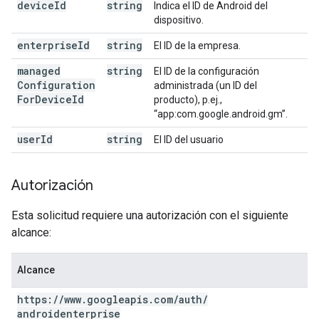
device
Id
string
Indica el ID de Android del
dispositivo.
enterprise
Id
string
El ID de la empresa.
managed
string
El ID de la configuración
Configuration
administrada (un ID del
For
Device
Id
producto), p.ej.,
“app:com.google.android.gm”.
user
Id
string
El ID del usuario
Autorización
Esta solicitud requiere una autorización con el siguiente
alcance:
Alcance
https:
/
/
www
.
googleapis
.
com
/
auth
/
androidenterprise