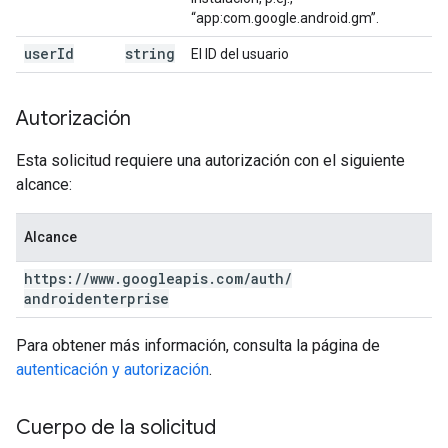
“app:com.google.android.gm”.
user
Id
string
El ID del usuario
Autorización
Esta solicitud requiere una autorización con el siguiente
alcance:
Alcance
https:
/
/
www
.
googleapis
.
com
/
auth
/
androidenterprise
Para obtener más información, consulta la página de
autenticación y autorización
.
Cuerpo de la solicitud