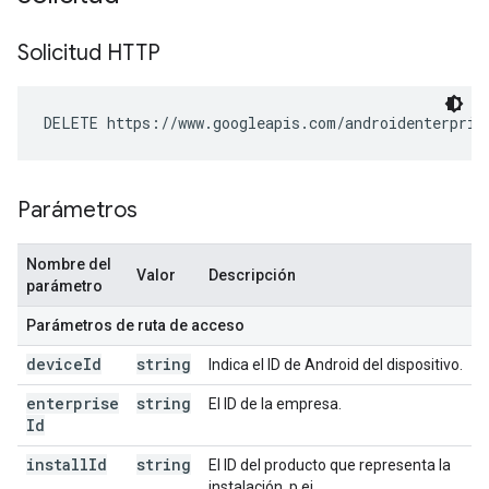
Solicitud HTTP
DELETE https://www.googleapis.com/androidenterpris
Parámetros
Nombre del
Valor
Descripción
parámetro
Parámetros de ruta de acceso
device
Id
string
Indica el ID de Android del dispositivo.
enterprise
string
El ID de la empresa.
Id
install
Id
string
El ID del producto que representa la
instalación, p.ej.,