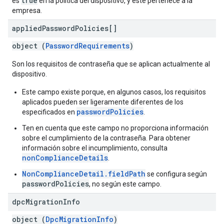
true
es
en la política del dispositivo, y este pertenece a la
empresa.
applied
Password
Policies[]
object (
PasswordRequirements
)
Son los requisitos de contraseña que se aplican actualmente al
dispositivo.
Este campo existe porque, en algunos casos, los requisitos
aplicados pueden ser ligeramente diferentes de los
passwordPolicies
especificados en
.
Ten en cuenta que este campo no proporciona información
sobre el cumplimiento de la contraseña. Para obtener
información sobre el incumplimiento, consulta
nonComplianceDetails
.
NonComplianceDetail.fieldPath
se configura según
passwordPolicies
, no según este campo.
dpc
Migration
Info
object (
DpcMigrationInfo
)