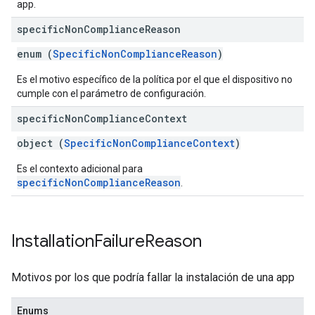
app.
specific
Non
Compliance
Reason
enum (
SpecificNonComplianceReason
)
Es el motivo específico de la política por el que el dispositivo no
cumple con el parámetro de configuración.
specific
Non
Compliance
Context
object (
SpecificNonComplianceContext
)
Es el contexto adicional para
specificNonComplianceReason
.
Installation
Failure
Reason
Motivos por los que podría fallar la instalación de una app
Enums