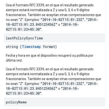
Usa el formato RFC 3339, en el que el resultado generado
siempre estará normalizada a Z y usa 0, 3, 6 o 9 dígitos
fraccionarios. También se aceptan otras compensaciones que
"2014-10-02T15:01:23Z"
"2014-
no sean “Z”. Ejemplos:
,
10-02T15:01:23.045123456Z"
"2014-10-
o
02T15:01:23+05:30"
.
last
Policy
Sync
Time
string (
Timestamp
format)
Fecha y hora en que el dispositivo recuperó su política por
última vez.
Usa el formato RFC 3339, en el que el resultado generado
siempre estará normalizada a Z y usa 0, 3, 6 o 9 dígitos
fraccionarios. También se aceptan otras compensaciones que
"2014-10-02T15:01:23Z"
"2014-
no sean “Z”. Ejemplos:
,
10-02T15:01:23.045123456Z"
"2014-10-
o
02T15:01:23+05:30"
.
policy
Name