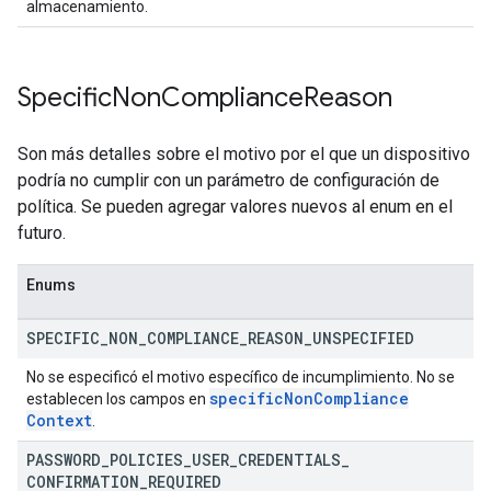
almacenamiento.
Specific
Non
Compliance
Reason
Son más detalles sobre el motivo por el que un dispositivo
podría no cumplir con un parámetro de configuración de
política. Se pueden agregar valores nuevos al enum en el
futuro.
Enums
SPECIFIC
_
NON
_
COMPLIANCE
_
REASON
_
UNSPECIFIED
No se especificó el motivo específico de incumplimiento. No se
specific
Non
Compliance
establecen los campos en
Context
.
PASSWORD
_
POLICIES
_
USER
_
CREDENTIALS
_
CONFIRMATION
_
REQUIRED