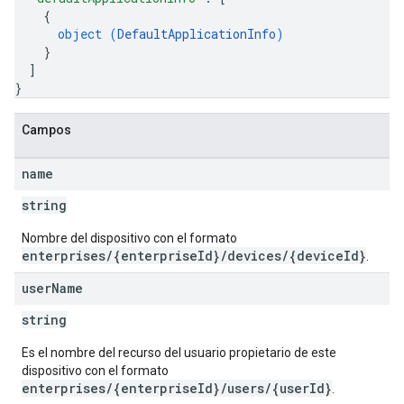
{
object (
DefaultApplicationInfo
)
}
]
}
Campos
name
string
Nombre del dispositivo con el formato
enterprises/{enterpriseId}/devices/{deviceId}
.
user
Name
string
Es el nombre del recurso del usuario propietario de este
dispositivo con el formato
enterprises/{enterpriseId}/users/{userId}
.