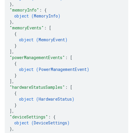
}
,
"memoryInfo"
: 
{
object (
MemoryInfo
)
}
,
"memoryEvents"
: 
[
{
object (
MemoryEvent
)
}
]
,
"powerManagementEvents"
: 
[
{
object (
PowerManagementEvent
)
}
]
,
"hardwareStatusSamples"
: 
[
{
object (
HardwareStatus
)
}
]
,
"deviceSettings"
: 
{
object (
DeviceSettings
)
}
,