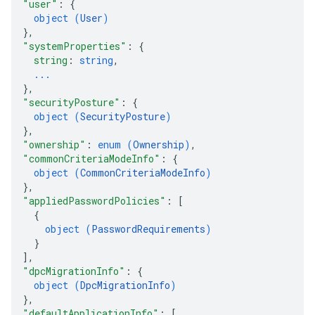
"user"
: 
{
object (
User
)
}
,
"systemProperties"
: 
{
string
: 
string
,
...
}
,
"securityPosture"
: 
{
object (
SecurityPosture
)
}
,
"ownership"
: 
enum (
Ownership
)
,
"commonCriteriaModeInfo"
: 
{
object (
CommonCriteriaModeInfo
)
}
,
"appliedPasswordPolicies"
: 
[
{
object (
PasswordRequirements
)
}
]
,
"dpcMigrationInfo"
: 
{
object (
DpcMigrationInfo
)
}
,
"defaultApplicationInfo"
: 
[