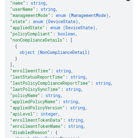
"name"
: 
string
,
"userName"
: 
string
,
"managementMode"
: 
enum (
ManagementMode
)
,
"state"
: 
enum (
DeviceState
)
,
"appliedState"
: 
enum (
DeviceState
)
,
"policyCompliant"
: 
boolean
,
"nonComplianceDetails"
: 
[
{
object (
NonComplianceDetail
)
}
]
,
"enrollmentTime"
: 
string
,
"lastStatusReportTime"
: 
string
,
"lastPolicyComplianceReportTime"
: 
string
,
"lastPolicySyncTime"
: 
string
,
"policyName"
: 
string
,
"appliedPolicyName"
: 
string
,
"appliedPolicyVersion"
: 
string
,
"apiLevel"
: 
integer
,
"enrollmentTokenData"
: 
string
,
"enrollmentTokenName"
: 
string
,
"disabledReason"
: 
{