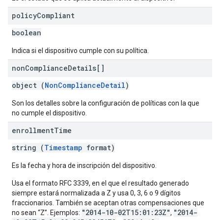
policy
Compliant
boolean
Indica si el dispositivo cumple con su política.
non
Compliance
Details[]
object (
NonComplianceDetail
)
Son los detalles sobre la configuración de políticas con la que
no cumple el dispositivo.
enrollment
Time
string (
Timestamp
format)
Es la fecha y hora de inscripción del dispositivo.
Usa el formato RFC 3339, en el que el resultado generado
siempre estará normalizada a Z y usa 0, 3, 6 o 9 dígitos
fraccionarios. También se aceptan otras compensaciones que
"2014-10-02T15:01:23Z"
"2014-
no sean “Z”. Ejemplos:
,