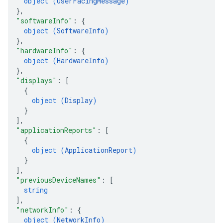
object (
UserFacingMessage
)
}
,
"softwareInfo"
: 
{
object (
SoftwareInfo
)
}
,
"hardwareInfo"
: 
{
object (
HardwareInfo
)
}
,
"displays"
: 
[
{
object (
Display
)
}
]
,
"applicationReports"
: 
[
{
object (
ApplicationReport
)
}
]
,
"previousDeviceNames"
: 
[
string
]
,
"networkInfo"
: 
{
object (
NetworkInfo
)