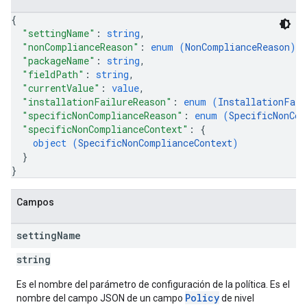
{
"settingName"
: 
string
,
"nonComplianceReason"
: 
enum (
NonComplianceReason
)
,
"packageName"
: 
string
,
"fieldPath"
: 
string
,
"currentValue"
: 
value
,
"installationFailureReason"
: 
enum (
InstallationFail
"specificNonComplianceReason"
: 
enum (
SpecificNonCom
"specificNonComplianceContext"
: 
{
object (
SpecificNonComplianceContext
)
}
}
Campos
setting
Name
string
Es el nombre del parámetro de configuración de la política. Es el
Policy
nombre del campo JSON de un campo
de nivel