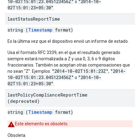
10-02T15:01:23.045123456Z"
"2014-10-
o
02T15:01:23+05:30"
.
last
Status
Report
Time
string (
Timestamp
format)
Es la última vez que el dispositivo envió un informe de estado.
Usa el formato RFC 3339, en el que el resultado generado
siempre estará normalizada a Z y usa 0, 3, 6 o 9 dígitos
fraccionarios. También se aceptan otras compensaciones que
"2014-10-02T15:01:23Z"
"2014-
no sean “Z”. Ejemplos:
,
10-02T15:01:23.045123456Z"
"2014-10-
o
02T15:01:23+05:30"
.
last
Policy
Compliance
Report
Time
(deprecated)
string (
Timestamp
format)
Este elemento es obsoleto.
Obsoleta.