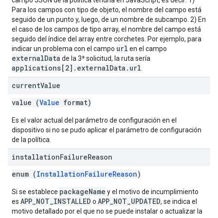
campo JSON de la política tendría en JavaScript, es decir: 1)
Para los campos con tipo de objeto, el nombre del campo está
seguido de un punto y, luego, de un nombre de subcampo. 2) En
el caso de los campos de tipo array, el nombre del campo está
seguido del índice del array entre corchetes. Por ejemplo, para
url
indicar un problema con el campo
en el campo
externalData
de la 3ª solicitud, la ruta sería
applications[2].externalData.url
.
current
Value
value (
Value
format)
Es el valor actual del parámetro de configuración en el
dispositivo si no se pudo aplicar el parámetro de configuración
de la política.
installation
Failure
Reason
enum (
InstallationFailureReason
)
packageName
Si se establece
y el motivo de incumplimiento
APP_NOT_INSTALLED
APP_NOT_UPDATED
es
o
, se indica el
motivo detallado por el que no se puede instalar o actualizar la