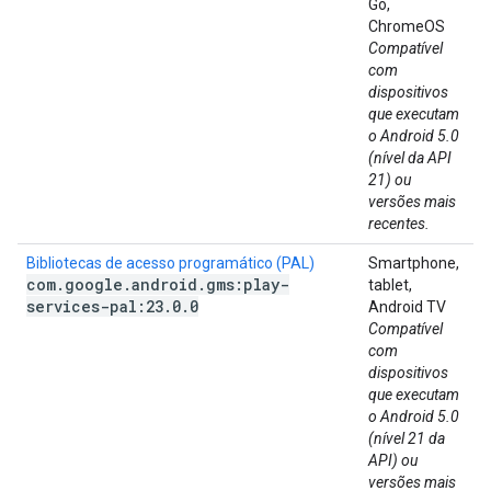
Go,
ChromeOS
Compatível
com
dispositivos
que executam
o Android 5.0
(nível da API
21) ou
versões mais
recentes.
Bibliotecas de acesso programático (PAL)
Smartphone,
com
.
google
.
android
.
gms:play-
tablet,
services-pal:23
.
0
.
0
Android TV
Compatível
com
dispositivos
que executam
o Android 5.0
(nível 21 da
API) ou
versões mais