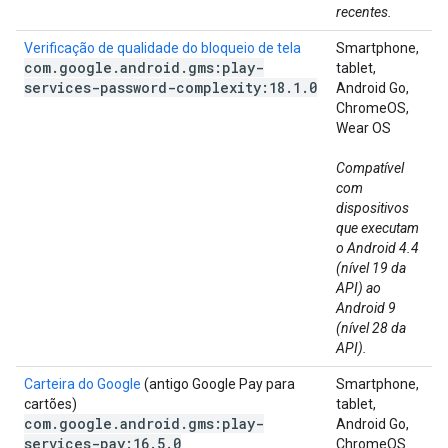
recentes.
Verificação de qualidade do bloqueio de tela
Smartphone,
com
.
google
.
android
.
gms:play-
tablet,
services-password-complexity:18
.
1
.
0
Android Go,
ChromeOS,
Wear OS
Compatível
com
dispositivos
que executam
o Android 4.4
(nível 19 da
API) ao
Android 9
(nível 28 da
API).
Carteira do Google
(antigo Google Pay para
Smartphone,
cartões)
tablet,
com
.
google
.
android
.
gms:play-
Android Go,
services-pay:16
.
5
.
0
ChromeOS