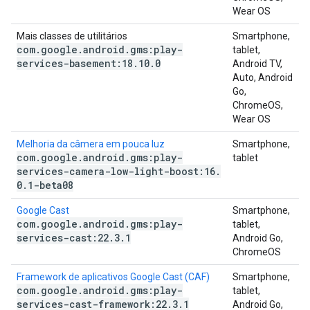
Wear OS
Mais classes de utilitários
Smartphone,
com
.
google
.
android
.
gms:play-
tablet,
services-basement:18
.
10
.
0
Android TV,
Auto, Android
Go,
ChromeOS,
Wear OS
Melhoria da câmera em pouca luz
Smartphone,
com
.
google
.
android
.
gms:play-
tablet
services-camera-low-light-boost:16
.
0
.
1-beta08
Google Cast
Smartphone,
com
.
google
.
android
.
gms:play-
tablet,
services-cast:22
.
3
.
1
Android Go,
ChromeOS
Framework de aplicativos Google Cast (CAF)
Smartphone,
com
.
google
.
android
.
gms:play-
tablet,
services-cast-framework:22
.
3
.
1
Android Go,