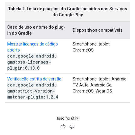
Tabela 2.
Lista de plug-ins do Gradle incluídos nos Serviços
do Google Play
Caso de uso e nome do plug-
Dispositivos compatíveis
in do Gradle
Mostrar licenças de código
Smartphone, tablet,
aberto
ChromeOS
com
.
google
.
android
.
gms:oss-licenses-
plugin:0
.
13
.
0
Verificação estrita de versão
Smartphone, tablet, Android
com
.
google
.
android
.
TV, Auto, Android Go,
gms:strict-version-
ChromeOS, Wear OS
matcher-plugin:1
.
2
.
4
Isso foi útil?