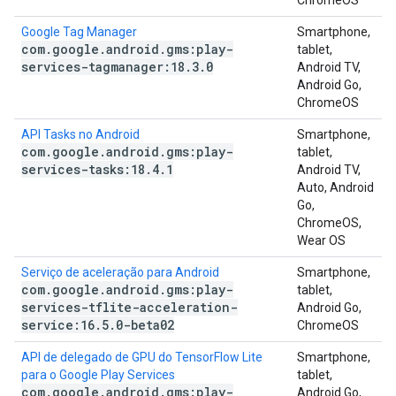
ChromeOS
Google Tag Manager
Smartphone,
com
.
google
.
android
.
gms:play-
tablet,
services-tagmanager:18
.
3
.
0
Android TV,
Android Go,
ChromeOS
API Tasks no Android
Smartphone,
com
.
google
.
android
.
gms:play-
tablet,
services-tasks:18
.
4
.
1
Android TV,
Auto, Android
Go,
ChromeOS,
Wear OS
Serviço de aceleração para Android
Smartphone,
com
.
google
.
android
.
gms:play-
tablet,
services-tflite-acceleration-
Android Go,
service:16
.
5
.
0-beta02
ChromeOS
API de delegado de GPU do TensorFlow Lite
Smartphone,
para o Google Play Services
tablet,
com
.
google
.
android
.
gms:play-
Android Go,