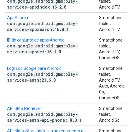
com
.
google
.
android
.
gms:play-
tablet,
services-appindex:16
.
2
.
0
Android TV
AppSearch
Smartphone,
com
.
google
.
android
.
gms:play-
tablet,
services-appsearch:16
.
0
.
1
Android TV
ID do conjunto de apps Android
Smartphone,
com
.
google
.
android
.
gms:play-
tablet,
services-appset:16
.
1
.
0
Android TV,
ChromeOS
Login do Google para Android
Smartphone,
com
.
google
.
android
.
gms:play-
tablet,
services-auth:21
.
6
.
0
Android TV,
Auto, Android
Go,
ChromeOS
API SMS Retriever
Smartphone,
com
.
google
.
android
.
gms:play-
tablet,
services-auth-api-phone:18
.
3
.
1
Android Go
API Block Store (inclui armazenamento de
Smartphone,