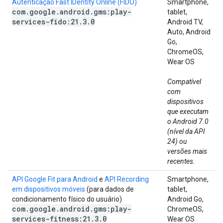
Autenticação Fast IDentity Online (FIDO)
Smartphone,
com
.
google
.
android
.
gms:play-
tablet,
services-fido:21
.
3
.
0
Android TV,
Auto, Android
Go,
ChromeOS,
Wear OS
Compatível
com
dispositivos
que executam
o Android 7.0
(nível da API
24) ou
versões mais
recentes.
API Google Fit para Android
e
API Recording
Smartphone,
em dispositivos móveis
(para dados de
tablet,
condicionamento físico do usuário)
Android Go,
com
.
google
.
android
.
gms:play-
ChromeOS,
services-fitness:21
.
3
.
0
Wear OS