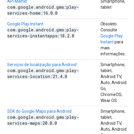
API Matter
Smartphone,
com
.
google
.
android
.
gms:play-
tablet
services-home:16
.
0
.
0
Google Play Instant
Obsoleto.
com
.
google
.
android
.
gms:play-
Consulte
services-instantapps:18
.
2
.
0
Google Play
Instant
para
mais
informações.
Serviços de localização para Android
Smartphone,
com
.
google
.
android
.
gms:play-
tablet,
services-location:21
.
4
.
0
Android TV,
Auto, Android
Go,
ChromeOS,
Wear OS
SDK do Google Maps para Android
Smartphone,
com
.
google
.
android
.
gms:play-
tablet,
services-maps:20
.
0
.
0
Android TV,
Auto, Android