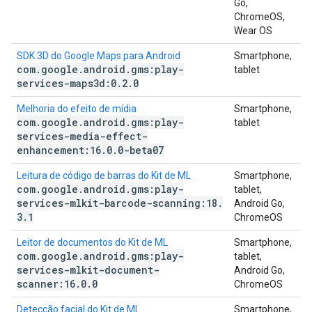
Go,
ChromeOS,
Wear OS
SDK 3D do Google Maps para Android
Smartphone,
com
.
google
.
android
.
gms:play-
tablet
services-maps3d:0
.
2
.
0
Melhoria do efeito de mídia
Smartphone,
com
.
google
.
android
.
gms:play-
tablet
services-media-effect-
enhancement:16
.
0
.
0-beta07
Leitura de código de barras do Kit de ML
Smartphone,
com
.
google
.
android
.
gms:play-
tablet,
services-mlkit-barcode-scanning:18
.
Android Go,
3
.
1
ChromeOS
Leitor de documentos do Kit de ML
Smartphone,
com
.
google
.
android
.
gms:play-
tablet,
services-mlkit-document-
Android Go,
scanner:16
.
0
.
0
ChromeOS
Detecção facial do Kit de ML
Smartphone,