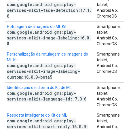
com
.
google
.
android
.
gms:play-
tablet,
services-mlkit-face-detection:17
.
1
.
Android Go,
0
ChromeOS
Rotulagem de imagens do ML Kit
Smartphone,
com
.
google
.
android
.
gms:play-
tablet,
services-mlkit-image-labeling:16
.
0
.
Android Go,
8
ChromeOS
Personalização da rotulagem de imagens do
Smartphone,
ML Kit
tablet,
com
.
google
.
android
.
gms:play-
Android Go,
services-mlkit-image-labeling-
ChromeOS
custom:16
.
0
.
0-beta5
Identificação de idioma do Kit de ML
Smartphone,
com
.
google
.
android
.
gms:play-
tablet,
services-mlkit-language-id:17
.
0
.
0
Android Go,
ChromeOS
Resposta inteligente do Kit de ML
Smartphone,
com
.
google
.
android
.
gms:play-
tablet,
services-mlkit-smart-reply:16
.
0
.
0-
Android Go,