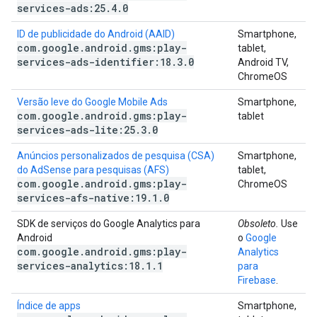
services-ads:25
.
4
.
0
ID de publicidade do Android (AAID)
Smartphone,
com
.
google
.
android
.
gms:play-
tablet,
services-ads-identifier:18
.
3
.
0
Android TV,
ChromeOS
Versão leve do Google Mobile Ads
Smartphone,
com
.
google
.
android
.
gms:play-
tablet
services-ads-lite:25
.
3
.
0
Anúncios personalizados de pesquisa (CSA)
Smartphone,
do AdSense para pesquisas (AFS)
tablet,
com
.
google
.
android
.
gms:play-
ChromeOS
services-afs-native:19
.
1
.
0
SDK de serviços do Google Analytics para
Obsoleto.
Use
Android
o
Google
com
.
google
.
android
.
gms:play-
Analytics
services-analytics:18
.
1
.
1
para
Firebase
.
Índice de apps
Smartphone,