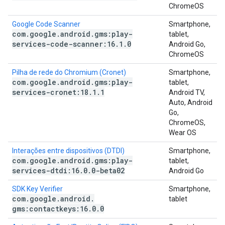
ChromeOS
Google Code Scanner
Smartphone,
com
.
google
.
android
.
gms:play-
tablet,
services-code-scanner:16
.
1
.
0
Android Go,
ChromeOS
Pilha de rede do Chromium (Cronet)
Smartphone,
com
.
google
.
android
.
gms:play-
tablet,
services-cronet:18
.
1
.
1
Android TV,
Auto, Android
Go,
ChromeOS,
Wear OS
Interações entre dispositivos (DTDI)
Smartphone,
com
.
google
.
android
.
gms:play-
tablet,
services-dtdi:16
.
0
.
0-beta02
Android Go
SDK Key Verifier
Smartphone,
com
.
google
.
android
.
tablet
gms:contactkeys:16
.
0
.
0