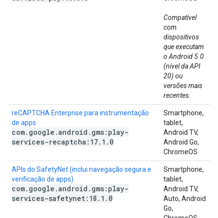
Compatível
com
dispositivos
que executam
o Android 5.0
(nível da API
20) ou
versões mais
recentes.
reCAPTCHA Enterprise para instrumentação
Smartphone,
de apps
tablet,
com
.
google
.
android
.
gms:play-
Android TV,
services-recaptcha:17
.
1
.
0
Android Go,
ChromeOS
APIs do SafetyNet (inclui navegação segura e
Smartphone,
verificação de apps)
tablet,
com
.
google
.
android
.
gms:play-
Android TV,
services-safetynet:18
.
1
.
0
Auto, Android
Go,